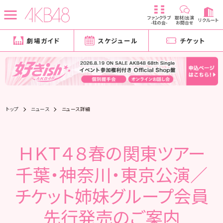
ファンクラブ
取材/出演
リクルート
-柱の会-
お問合せ
劇場ガイド
スケジュール
チケット
トップ
ニュース
ニュース詳細
ＨＫＴ４８春の関東ツアー
千葉・神奈川・東京公演／
チケット姉妹グループ会員
先行発売のご案内