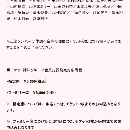
／宮脇咲良／村川緋杏／村重杏奈／本村碧唯／森保まどか／矢吹奈子
／山内祐奈／山下エミリー／山田麻莉奈／山本茉央／運上弘菜／小田
彩加／堺萌香／清水梨央／武田智加／地頭江音々／月足天音／豊永阿
紀／松本日向／宮﨑想乃
※出演メンバーは体調不良等の理由により、不参加となる場合がありま
すことを予めご了承ください。
■チケット姉妹グループ会員先行発売対象席種
・指定席 ￥5,800（税込）
・ファミリー席 ￥5,800（税込）
※
指定席については、1申込につき、チケット2枚までのお申込みとなり
ます。
※
ファミリー席については、1申込につき、チケット2枚から4枚までのお
申込みとなります。