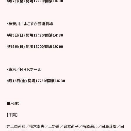
4
月7日(金) 開場17：30/開演18：30
・神奈川／よこすか芸術劇場
4
月9日(日) 開場13：30/開演14：30
4
月9日(日) 開場18：00/開演19：00
・東京／ＮＨＫホール
4
月14日(金) 開場17：30/開演18：30
■出演：
【千葉】
井上由莉耶／植木南央／上野遥／岡本尚子／指原莉乃／田島芽瑠／田