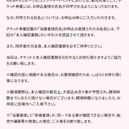
ＡＫＢ４８グループのコンサート・イベントにおいては、転売対策として、チ
ケット券面には、お申込者様の氏名が印字されるようになっております。
なお、印字される氏名については、お申込み時にご入力いただきます。
チケット券面記載の「当選者様氏名(お申込み登録されたお名前)」は、下
記の「本人確認書類」のいずれかを認証させて頂きます。
また、同伴者の方全員、本人確認書類を必ずご持参ください。
当日は、チケットと本人確認書類をお忘れなくお持ち頂けますようご協力
をお願い致します。
※確認内容に相違がある場合は、お客様確認のため、しばらくお待ち頂く
事になります。
※開演間際は、本人確認の都合上、大変込み合う事が予想され、開演時
間までにお入り頂けない場合がございます。開場時間になりましたら、お
早目に会場内へご入場下さい。
※「当選者様」と「来場者様」が、同一である事が確認できない場合や、転
売や譲渡等が発覚した場合、ご入場をお断り致します。