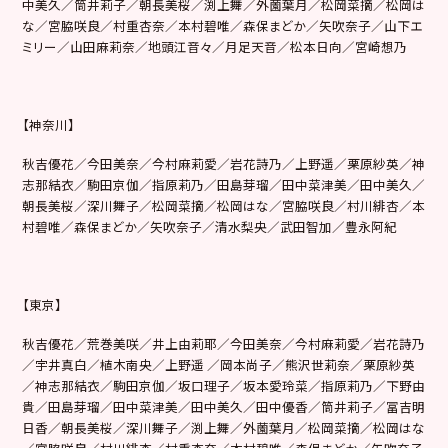
中美久／筒井莉子／朝長美桜／渕上舞／外薗葉月／松岡菜摘／松岡は
な／宮脇咲良／村重杏奈／本村碧唯／森保まどか／矢吹奈子／山下エ
ミリー／山田麻莉奈／地頭江音々／月足天音／松本日向／宮崎想乃
【神奈川】
秋吉優花／今田美奈／今村麻莉愛／岩花詩乃／上野遥／栗原紗英／神
志那結衣／駒田京伽／指原莉乃／田島芽瑠／田中菜津美／田中美久／
朝長美桜／深川舞子／松岡菜摘／松岡はな／宮脇咲良／村川緋杏／本
村碧唯／森保まどか／矢吹奈子／清水梨央／武田智加／豊永阿紀
【東京】
秋吉優花／荒巻美咲／井上由莉耶／今田美奈／今村麻莉愛／岩花詩乃
／宇井真白／植木南央／上野遥 ／岡本尚子／熊沢世莉奈／栗原紗英
／神志那結衣／駒田京伽／坂口理子／坂本愛玲菜／指原莉乃／下野由
貴／田島芽瑠／田中菜津美／田中美久／田中優香／筒井莉子／冨吉明
日香／朝長美桜／深川舞子／渕上舞／外薗葉月／松岡菜摘／松岡はな