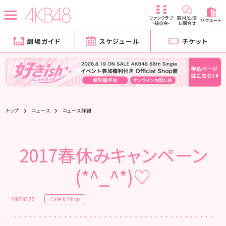
ファンクラブ
取材/出演
リクルート
-柱の会-
お問合せ
劇場ガイド
スケジュール
チケット
トップ
ニュース
ニュース詳細
2017春休みキャンペーン
(*^_^*)♡
Cafe & Shop
2017.03.25