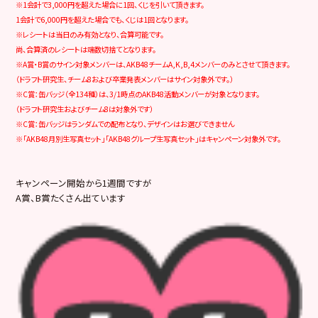
※1会計で3,000円を超えた場合に1回、くじを引いて頂きます。
1会計で6,000円を超えた場合でも、くじは1回となります。
※レシートは当日のみ有効となり、合算可能です。
尚、合算済のレシートは端数切捨てとなります。
※A賞・B賞のサイン対象メンバーは、AKB48チームA,K,B,4メンバーのみとさせて頂きます。
（ドラフト研究生、チーム8および卒業発表メンバーはサイン対象外です。）
※C賞：缶バッジ（全134種）は、3/1時点のAKB48活動メンバーが対象となります。
（ドラフト研究生およびチーム8は対象外です）
※C賞：缶バッジはランダムでの配布となり、デザインはお選びできません
※「AKB48月別生写真セット」「AKB48グループ生写真セット」はキャンペーン対象外です。
キャンペーン開始から1週間ですが
A賞、B賞たくさん出ています