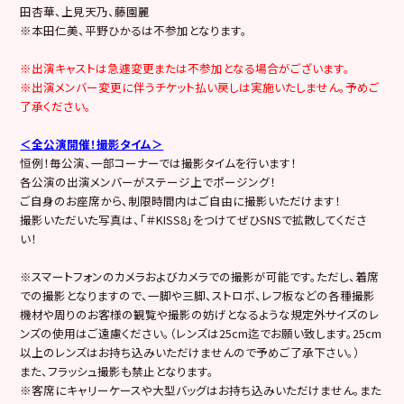
田杏華、上見天乃、藤園麗
※本田仁美、平野ひかるは不参加となります。
※出演キャストは急遽変更または不参加となる場合がございます。
※出演メンバー変更に伴うチケット払い戻しは実施いたしません。予めご
了承ください。
＜全公演開催！撮影タイム＞
恒例！毎公演、一部コーナーでは撮影タイムを行います！
各公演の出演メンバーがステージ上でポージング！
ご自身のお座席から、制限時間内はご自由に撮影いただけます！
撮影いただいた写真は、「＃KISS8」をつけてぜひSNSで拡散してくださ
い！
※スマートフォンのカメラおよびカメラでの撮影が可能です。ただし、着席
での撮影となりますので、一脚や三脚、ストロボ、レフ板などの各種撮影
機材や周りのお客様の観覧や撮影の妨げとなるような規定外サイズのレ
ンズの使用はご遠慮ください。（レンズは25cm迄でお願い致します。25cm
以上のレンズはお持ち込みいただけませんので予めご了承下さい。）
また、フラッシュ撮影も禁止となります。
※客席にキャリーケースや大型バッグはお持ち込みいただけません。また