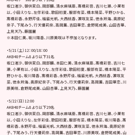
坂口渚沙、御供茉白、岡部麟、清水麻璃亜、髙橋彩音、吉川七瀬、小栗有
以、小田えりな、左伴彩佳、歌田初夏、服部有菜、橋本陽菜、平野ひかる、
髙橋彩香、永野芹佳、福留光帆、大西桃香、濵咲友菜、徳永羚海、奥原妃
奈子、下尾みう、行天優莉奈、高岡薫、吉田華恋、倉野尾成美、山田杏華、
上見天乃、藤園麗
※本田仁美、坂川陽香、川原美咲は不参加となります。
・5/21（土）12：00/18：00
AKB48チーム8 より以下31名
坂口渚沙、御供茉白、岡部麟、本田仁美、清水麻璃亜、髙橋彩音、吉川七
瀬、小栗有以、小田えりな、左伴彩佳、歌田初夏、服部有菜、橋本陽菜、平
野ひかる、坂川陽香、髙橋彩香、永野芹佳、福留光帆、大西桃香、濵咲友
菜、徳永羚海、奥原妃奈子、下尾みう、行天優莉奈、高岡薫、吉田華恋、川
原美咲、倉野尾成美、山田杏華、上見天乃、藤園麗
・5/22（日）12:00
AKB48チーム8 より以下29名
坂口渚沙、御供茉白、岡部麟、清水麻璃亜、髙橋彩音、吉川七瀬、小栗有
以、小田えりな、左伴彩佳、歌田初夏、服部有菜、橋本陽菜、坂川陽香、髙
橋彩香、永野芹佳、福留光帆、大西桃香、濵咲友菜、徳永羚海、奥原妃奈
子、下尾みう、行天優莉奈、高岡薫、吉田華恋、川原美咲、倉野尾成美、山