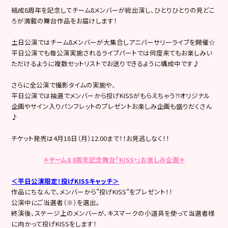
結成8周年を記念してチーム8メンバーが総出演し、ひとりひとりの見どこ
ろが満載の舞台作品をお届けします！
土日公演ではチーム8メンバーが大集合しアニバーサリーライブを開催☆
平日公演でも毎公演実施されるライブパートでは何度来てもお楽しみい
ただけるように複数セットリストでお送りできるように構成中です♪
さらに全公演で撮影タイムの実施や、
平日公演では抽選でメンバーから投げKISSがもらえちゃう?!オリジナル
企画やサイン入りパンフレットのプレゼントお楽しみ企画も盛りだくさん
♪
チケット発売は4月18日（月）12:00まで！！お見逃しなく！！
＊チーム8 8周年記念舞台
「KISS⁸」
お楽しみ企画＊
＜平日公演限定！投げKISSキャッチ＞
作品にちなんで、メンバーから”投げKISS”をプレゼント！！
公演中にご当選者（※）を選出。
終演後、ステージ上のメンバーが、キスマークの小道具を使って当選者様
に向かって投げKISSをします！