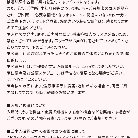
抽選結果や各種ご案内を送付するアドレスになります。
また、氏名、ご住所、生年月日等についても、当日ご来場者の本人確認を
させて頂く際に、必要な情報となりますので、お間違いのない様、十分に
ご注意下さい。チケット発券後、お間違いのあった場合は無効となります
のでご注意ください。
▼大声での発声、歌唱、ご声援などは、感染症拡大のリスクが高いため、
禁止とさせていただきます。 スタッフがお声がけをさせていただくことも
ありますので、予めご了承ください。
▼公演中に飛び跳ねる行為は周りのお客様のご迷惑となりますので、禁
止致します。
▼公演当日は、主催者が定めた観覧ルールに沿って、お楽しみ下さい。
▼出演者及び公演スケジュールは予告なく変更となる場合がございま
す。予めご了承ください。
▼今後の状況により、注意事項等に変更・追加がある場合は、再度ご案
内致しますので、随時ご確認をお願い致します。
■入場時検査について
入場時、持ち物検査と金属探知機による身体検査などを実施する場合が
ございます。その時間を考慮して、通常より早めにご来場ください。
■ご本人確認と本人確認書類の確認に関して
ＡＫＢ４８グループのコンサート・イベントにおいては、転売対策として、チ