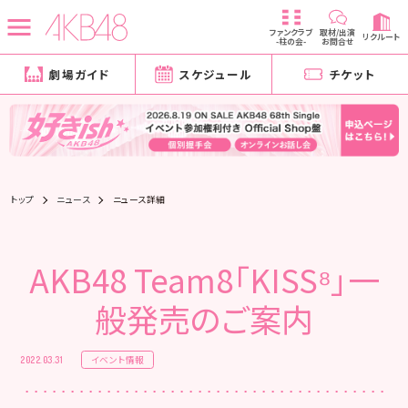
ファンクラブ
取材/出演
リクルート
-柱の会-
お問合せ
劇場ガイド
スケジュール
チケット
トップ
ニュース
ニュース詳細
AKB48 Team8「KISS⁸」一
般発売のご案内
イベント情報
2022.03.31