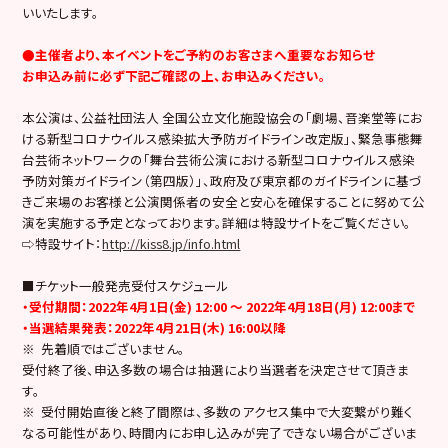
いいたします。
●主催者より、本イベントをご予約のお客さまへ重要なお知らせ
お申込み前に必ず下記ご確認の上、お申込みください。
本公演は、公益社団法人 全国公立文化施設協会の「劇場、音楽堂等にお
ける新型コロナウイルス感染拡大予防ガイドライン改定版」、緊急事態舞
台芸術ネットワークの「舞台芸術公演における新型コロナウイルス感染
予防対策ガイドライン（第四版）」、政府及び東京都のガイドラインに基づ
きご来場のお客様と公演関係者の安全と安心を確保することに努めて公
演を実施する予定となっております。詳細は特設サイトをご覧ください。
⇨特設サイト：
http://kiss8.jp/info.html
■チケット一般発売受付スケジュール
・受付期間：2022年4月1日(金) 12:00 ～ 2022年4月18日(月) 12:00まで
・当選結果発表：2022年4月21日(木) 16:00以降
※ 先着順ではございません。
受付終了後、申込多数の場合は抽選により当選者を決定させて頂きま
す。
※ 受付開始直後と終了間際は、多数のアクセス集中で大変繋がり難く
なる可能性があり、時間内にお申し込みが完了できない場合がございま