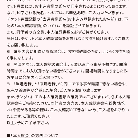
ケット券面には、お申込者様の氏名が印字されるようになっております。
なお、印字される氏名については、お申込み時にご入力いただきます。
チケット券面記載の「当選者様氏名(お申込み登録されたお名前)」は、下
記の「本人確認書類」のいずれかを認証させて頂きます。
また、同伴者の方全員、本人確認書類を必ずご持参ください。
当日は、チケットと本人確認書類をお忘れなくお持ち頂けますようご協力
をお願い致します。
※ 確認内容に相違がある場合は、お客様確認のため、しばらくお待ち頂
く事になります。
※ 開演間際は、本人確認の都合上、大変込み合う事が予想され、開演
時間までにお入り頂けない場合がございます。開場時間になりましたら、
お早目に会場内へご入場下さい。
※ 「当選者様」と「来場者様」が、同一である事が確認できない場合や、
転売や譲渡等が発覚した場合、ご入場をお断り致します。
また、ランダムにての本人確認書類の確認ではございますが、必ず本人確
認書類をご持参ください。同伴者の方含め、本人確認書類を紛失/お忘
れ/不備がある等の際は、ご本人確認ができないため、ご入場をお断りい
たします。ご注意ください。
以上、予めご了承下さい。
■「本人照会」の方法について