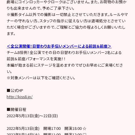
劇場にコインロッカーやクロークはございません。また、お荷物のお預か
りも出来ませんので、予めご了承下さい。
※撮影タイム以外での撮影は一切禁止とさせていただきます。ルールやマ
ナーの守れない方、スタッフの指示に従えない方は退場処分とさせてい
ただく場合がございますので、ご理解とご協力の程よろしくお願いいたし
ます。
＜全公演開催！日替わりお手伝いメンバーによる前説＆前座＞
チーム8恒例！全公演でその日の日替わりお手伝いメンバー2名による
前説＆前座パフォーマンスを実施！！
本編が始まる前にステージを温めますのでぜひお早めにご来場くださ
い。
※対象メンバーは以下をご確認ください。
■公式HP
http://kiss8.jp/
■開催日程
2022年5月13日(金)〜22日(日)
2022年5月13日(金) 開場17:00 開演18:00 ☆
2022年5月14日(土) 開場11:00 開演12:00 ♡