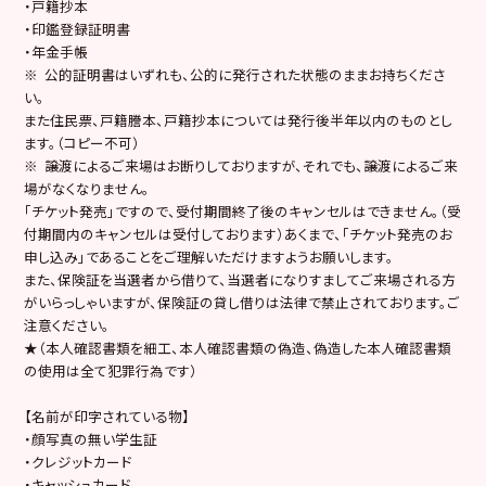
・戸籍抄本
・印鑑登録証明書
・年金手帳
※ 公的証明書はいずれも、公的に発行された状態のままお持ちくださ
い。
また住民票、戸籍謄本、戸籍抄本については発行後半年以内のものとし
ます。（コピー不可）
※ 譲渡によるご来場はお断りしておりますが、それでも、譲渡によるご来
場がなくなりません。
「チケット発売」ですので、受付期間終了後のキャンセルはできません。（受
付期間内のキャンセルは受付しております）あくまで、「チケット発売のお
申し込み」であることをご理解いただけますようお願いします。
また、保険証を当選者から借りて、当選者になりすましてご来場される方
がいらっしゃいますが、保険証の貸し借りは法律で禁止されております。ご
注意ください。
★（本人確認書類を細工、本人確認書類の偽造、偽造した本人確認書類
の使用は全て犯罪行為です）
【名前が印字されている物】
・顔写真の無い学生証
・クレジットカード
・キャッシュカード