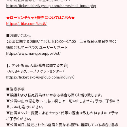
https://ticket.akb48-group.com/home/mail_input.php
★ローソンチケット販売についてはこちら★
https://l-tike.com/kiss8/
■お問い合わせ
【公演に関するお問い合わせ】(10:00～17:00 土日祝日休業日を除く）
株式会社マーベラス ユーザーサポート
https://www.marv.jp/support/st/
[チケット販売/入金/発券に関する内容]
・ＡＫＢ４８グループチケットセンター（
https://ticket.akb48-group.com/inquiry/
）
■注意事項
▼譲渡および転売行為はいかなる場合も固くお断り致します。
▼公演中止の際を除いて、払い戻しは一切いたしません。予めご了承のう
え、お申し込みください。
▼出演メンバー変更によるチケット代等の返金は致しかねますので予め
ご了承ください。
▼公演当日、指定されたお座席と異なる場所に着席している場合、退場