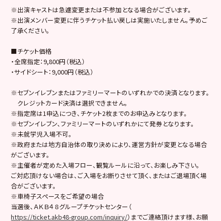
※出演キャストは急遽変更または不参加となる場合がございます。
※出演メンバー変更に伴うチケット払い戻しは実施いたしません。予めご
了承ください。
■チケット価格
・全席指定：9,800円（税込）
・サイドシート：9,000円（税込）
※セブンイレブンまたはファミリーマートのいずれかでの決済となります。
クレジットカード決済は選択できません。
※指定席は1申込につき、チケット2枚までのお申込みとなります。
※セブンイレブン、ファミリーマートのいずれかにて発券となります。
※未就学児入場不可。
※政府または地方自治体の取り決めにより、運営方針が変更となる場合
がございます。
※主催者が定めた入場フロー、観覧ルールに沿って、お楽しみ下さい。
ご対応頂けない場合は、ご入場をお断りさせて頂く、またはご退場頂く場
合がございます。
※車椅子スペースをご希望の場合
当選後、ＡＫＢ４８グループチケットセンター（
https://ticket.akb48-group.com/inquiry/
）までご連絡頂けます様、お願