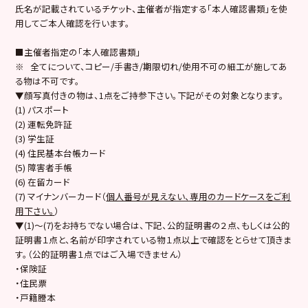
氏名が記載されているチケット、主催者が指定する「本人確認書類」を使
用してご本人確認を行います。
■主催者指定の「本人確認書類」
※ 全てについて、コピー/手書き/期限切れ/使用不可の細工が施してあ
る物は不可です。
▼顔写真付きの物は、1点をご持参下さい。下記がその対象となります。
(1) パスポート
(2) 運転免許証
(3) 学生証
(4) 住民基本台帳カード
(5) 障害者手帳
(6) 在留カード
(7) マイナンバーカード（
個人番号が見えない、専用のカードケースをご利
用下さい。
）
▼(1)～(7)をお持ちでない場合は、下記、公的証明書の２点、もしくは公的
証明書１点と、名前が印字されている物１点以上で確認をとらせて頂きま
す。（公的証明書１点ではご入場できません）
・保険証
・住民票
・戸籍謄本