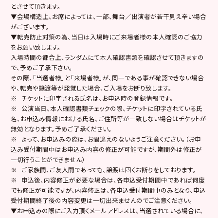
とさせて頂きます。
▼会場構造上、お席によっては、一部、舞台／出演者が若干見え辛い場合
がございます。
▼転売防止対策の為、当日は入場時にご来場者様の本人確認のご協力
をお願い致します。
入場時間の都合上、ランダムにて本人確認書類を確認させて頂きますの
で、予めご了承下さい。
その際、「当選者様」と「来場者様」が、同一である事が確認できない場合
や、転売や譲渡等が発覚した場合、ご入場をお断り致します。
※ チケットに印字される氏名は、お申込時の登録情報です。
※ 公演当日、本人確認書類チェックの際、チケットに印字されている氏
名、お申込み情報における氏名、ご住所等が一致しない場合はチケットが
無効となります。予めご了承ください。
※ よって、お申込みの際は、お間違えのないようご注意ください。（お申
込み受付期間中はお申込み内容の修正が可能ですが、期間外は修正が
一切行うことができません）
※ ご家族間、ご友人間であっても、譲渡は固くお断りをしております。
※ 申込後、内容修正が必要な場合は、各申込受付期間中であれば何度
でも修正が可能ですが、内容修正は、各申込受付期間中のみとなり、申込
受付期間終了後の内容変更は一切出来ませんのでご注意ください。
▼お申込みの際にご入力頂くメールアドレスは、当選されている場合に、