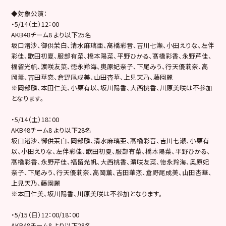
◆対象公演：
・5/14（土）12：00
AKB48チーム8 より以下25名
坂口渚沙、御供茉白、清水麻璃亜、髙橋彩音、吉川七瀬、小田えりな、左伴
彩佳、歌田初夏、服部有菜、橋本陽菜、平野ひかる、髙橋彩香、永野芹佳、
福留光帆、濵咲友菜、徳永羚海、奥原妃奈子、下尾みう、行天優莉奈、高
岡薫、吉田華恋、倉野尾成美、山田杏華、上見天乃、藤園麗
※岡部麟、本田仁美、小栗有以、坂川陽香、大西桃香、川原美咲は不参加
となります。
・5/14（土）18：00
AKB48チーム8 より以下28名
坂口渚沙、御供茉白、岡部麟、清水麻璃亜、髙橋彩音、吉川七瀬、小栗有
以、小田えりな、左伴彩佳、歌田初夏、服部有菜、橋本陽菜、平野ひかる、
髙橋彩香、永野芹佳、福留光帆、大西桃香、濵咲友菜、徳永羚海、奥原妃
奈子、下尾みう、行天優莉奈、高岡薫、吉田華恋、倉野尾成美、山田杏華、
上見天乃、藤園麗
※本田仁美、坂川陽香、川原美咲は不参加となります。
・5/15（日）12：00/18：00
AKB48チーム8 より以下28名