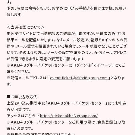
す。
予め、時間に余裕をもって、お早めに申込み手続きを頂けます様、お願い
致します。
＜当選確認について＞
申込受付サイトにて当選結果のご確認が可能ですが、当選者のみ、抽選
結果メールを配信いたします。なお、メール設定で、登録ドメインのみの受
信や、メール受信を拒否されている場合は、メールが届かないことがござ
います。そのような方は、メールの設定を確認のうえ、配信メールアドレス
が受信できるように設定の変更をお願いします
※ＡＫＢ４８グループチケットセンターにログイン後「マイページ」にてご
確認ください。
※配信メールアドレスは「
event-ticket@akb48-group.com
」となりま
す。
■お申し込み方法
上記お申込み期間中に「ＡＫＢ４８グループチケットセンター」にてお申込
みが可能です。
アクセスはこちら→
https://ticket.akb48-group.com/
※ＡＫＢ４８グループチケットセンターをご利用の際は、会員登録（ＩＤ取
得）が必要です。
※新規会員登録をご希望の方はこちら→