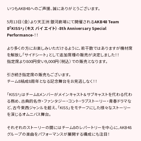
いつもAKB48へのご声援、誠にありがとうございます。
5月13日（金）より天王洲 銀河劇場にて開催される
AKB48 Team
8「KISS⁸」（キス バイ エイト）-8th Anniversary Special
Performance-
！！
より多くの方にお楽しみいただけるように、若干数ではありますが機材席
を解放し「サイドシート」として追加席種の販売が決定しました！！
指定席より800円安い9,000円（税込）での販売となります。
引き続き指定席の販売もございます。
チーム8結成8周年となる記念舞台をお見逃しなく！！
「KISS⁸」はチーム8メンバーがメインキャスト＆サブキャストを代わる代わ
る務め、古典的名作・ファンタジー・コント・ラブストーリー・青春ドラマな
ど、古今東西ジャンルを超え、「KISS」をモチーフにした様々なストーリー
を演じるオムニバス舞台。
それぞれのストーリーの間にはチーム8のレパートリーを中心に、AKB48
グループの楽曲をパフォーマンスが展開する構成にも注目！