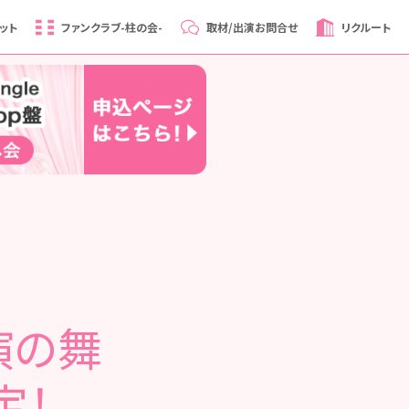
ット
ファンクラブ
-柱の会-
取材/出演
お問合せ
リクルート
演の舞
定！