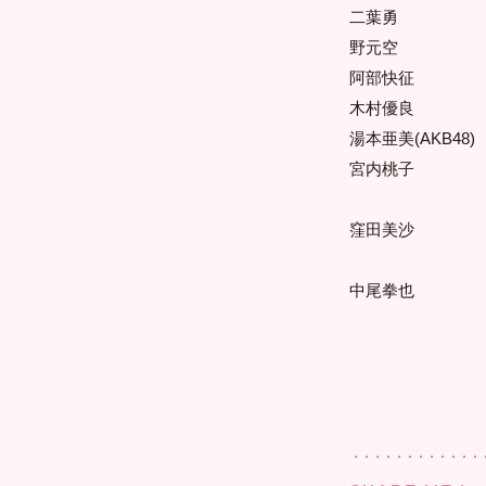
二葉勇
野元空
阿部快征
木村優良
湯本亜美(AKB48)
宮内桃子
窪田美沙
中尾拳也