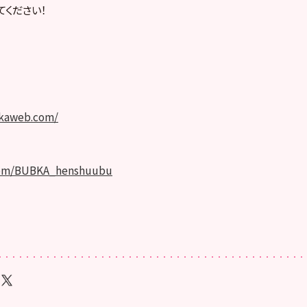
てください！
bkaweb.com/
.com/BUBKA_henshuubu