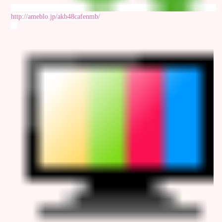
http://ameblo.jp/akb48cafenmb/