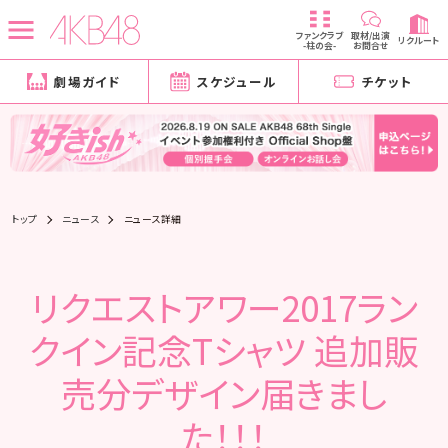
ファンクラブ
取材/出演
リクルート
-柱の会-
お問合せ
劇場ガイド
スケジュール
チケット
トップ
ニュース
ニュース詳細
リクエストアワー2017ラン
クイン記念Tシャツ 追加販
売分デザイン届きまし
た！！！