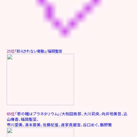
25位
「抑
えきれない衝動」/福岡聖菜
65位
「君の瞳はプラネタリウム」/大和田南那、大川莉央、向井地美音、込
山榛香、福岡聖菜、
市川愛美、湯本亜美、佐藤妃星、達家真姫宝、谷口めぐ、飯野雅