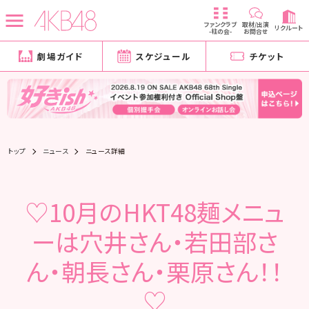
ファンクラブ
取材/出演
リクルート
-柱の会-
お問合せ
劇場ガイド
スケジュール
チケット
トップ
ニュース
ニュース詳細
♡10月のHKT48麺メニュ
ーは穴井さん・若田部さ
ん・朝長さん・栗原さん！！
♡