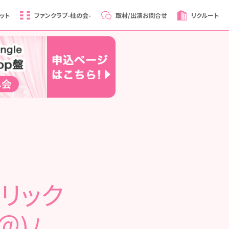
ット
ファンクラブ
-柱の会-
取材/出演
お問合せ
リクルート
リック
＠)ﾉ