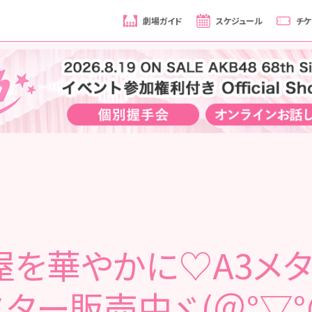
劇場ガイド
スケジュール
チケ
屋を華やかに♡A3メタ
ター販売中ヾ(＠°▽°