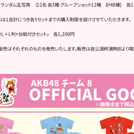
ラ」ランダム生写真 （12名 各3種 グループショット12種 計48種) 各1,
は１会計につき各5セットまでの購入制限を設けさせていただきます。
L＋L判+台紙付きセット」 各1,200円
売はそれぞれのものを発売いたします。販売は各公演終演時刻より取