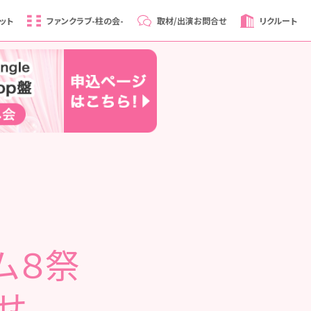
ット
ファンクラブ
-柱の会-
取材/出演
お問合せ
リクルート
ーム８祭
せ