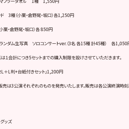
マフラータオル 1種 1,550円
ド 3種（小栗・倉野尾・坂口）各1,250円
小栗・倉野尾・坂口）各 850円
ンダム生写真 ソロコンサートver.（3名 各15種 計45種） 各1,050
は１会計につき5セットまでの購入制限を設けさせていただきます。
L＋L判+台紙付きセット」1,200円
売は3公演それぞれのものを発売いたします。販売は各公演終演時刻
売グッズ