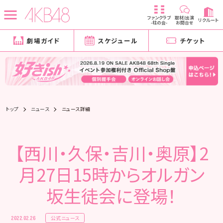
ファンクラブ
取材/出演
リクルート
-柱の会-
お問合せ
劇場ガイド
スケジュール
チケット
トップ
ニュース
ニュース詳細
【西川・久保・吉川・奥原】2
月27日15時からオルガン
坂生徒会に登場！
公式ニュース
2022.02.26