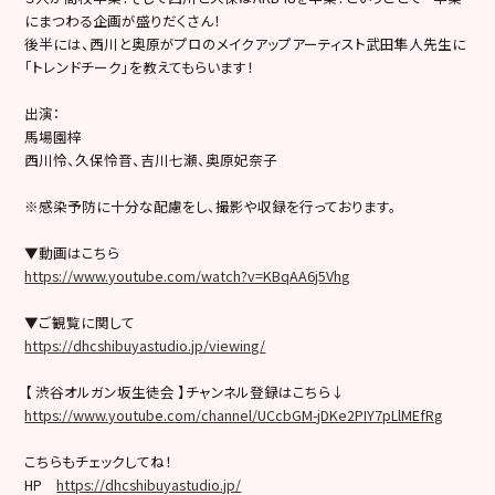
にまつわる企画が盛りだくさん！
後半には、西川と奥原がプロのメイクアップアーティスト武田隼人先生に
「トレンドチーク」を教えてもらいます！
出演：
馬場園梓
西川怜、久保怜音、吉川七瀬、奥原妃奈子
※感染予防に十分な配慮をし、撮影や収録を行っております。
▼動画はこちら
https://www.youtube.com/watch?v=KBqAA6j5Vhg
▼ご観覧に関して
https://dhcshibuyastudio.jp/viewing/
【 渋谷オルガン坂生徒会 】チャンネル登録はこちら↓
https://www.youtube.com/channel/UCcbGM-jDKe2PIY7pLlMEfRg
こちらもチェックしてね！
HP
https://dhcshibuyastudio.jp/