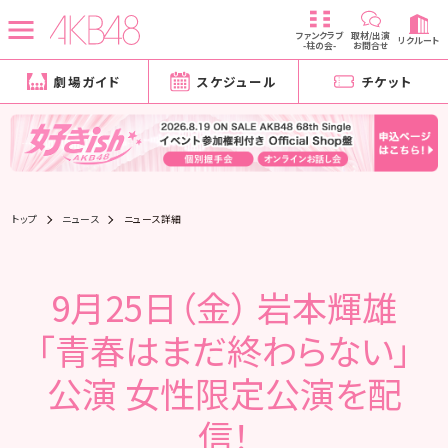
ファンクラブ
取材/出演
リクルート
-柱の会-
お問合せ
劇場ガイド
スケジュール
チケット
トップ
ニュース
ニュース詳細
9月25日（金） 岩本輝雄
「青春はまだ終わらない」
公演 女性限定公演を配
信！