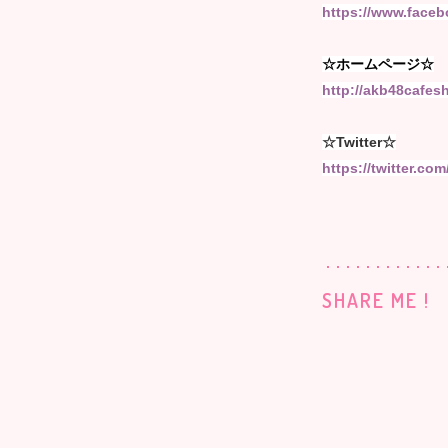
https://www.face
☆ホームページ☆
http://akb48cafes
☆Twitter☆
https://twitter.co
SHARE ME !