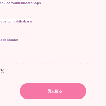
book.com/akb48cafeshops
hops.com/akihabara/
m/akb48cafe/
一覧に戻る