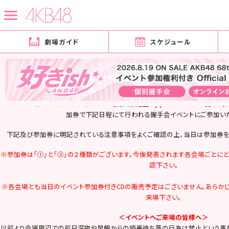
劇場ガイド
スケジュール
2013月02月06日
握手会
【AKB48祭り】関東エリア 参加メンバー・詳細決定！！
＜KING RECORDS presents 10月31日発売28thマキシシングル『UZA
powered by ネ申テレビ 関東エリア 参加メンバー・
AKB48のニュー・マキシ・シングル「UZA【初回限定盤Ｔｙｐｅ－Ａ／Ｋ／Ｂ】」
加券で下記日程にて行われる握手会イベントにご参加い
下記及び参加券に明記されている注意事項をよくご確認の上、当日は参加券を
※参加券は「①」と「②」の２種類がございます。今後発表されます各会場ごとに
認下さい。
※各会場とも当日のイベント参加券付きCDの販売予定はございません。あらか
来場下さい。
＜イベントへご来場の皆様へ＞
以前より会場周辺での前日深夜や早朝からの順番待ち等の行為は禁止という事を