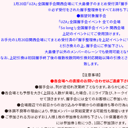
1月20日「UZA」全国握手会関西会場にて大島優子のまとめ受付済『握
※必ず受付をされた握手整理券をすべてお持ち下
●振替対象握手会
「UZA」全国握手会イベント 全ての会場
「So long !」全国握手会イベント 関西会場
上記のイベントにてご使用頂けます。
お手元の1月20日関西会場にてまとめ受付済の『握手整理券』を上記イベント
と引き換えの上、握手会にご参加下さい。
大島優子以外のメンバーのレーンでも使用可能となり
なお、上記引換は初回握手終了後の複数枚数同時引換対応開始以降の引換とさ
致します。
【注意事項】
●各会場への直接のお問い合わせはご遠慮下さ
●握手会は、列が途切れ次第終了となります。あらかじめご
●各会場とも予想を大きく上回る人数が来場した場合、ミニライブ及び、トーク
せて頂きますが、握手会には全てのお客様にご参加いた
●会場周辺での前日からの泊り込みや早朝からの順番待ち等の行為は
●体調不良等の理由により、参加メンバーは突如変更する可能性も御座います
● ご参加される方は必ずお１人様１枚の参加券をお持ち下さい。（※保護者の方
には参加券１枚につき、１回ご参加頂けます。