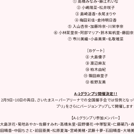
① 高橋みなみ・藤江れいな
② 小嶋陽菜・松井咲子
③ 島崎遥香・永尾まりや
④ 梅田彩佳・倉持明日香
⑤ 入山杏奈・加藤玲奈・川栄李奈
⑥ 小林茉里奈・阿部マリア・鈴木紫帆里・藤田
⑦ 市川美織・小森美果・名取稚菜
［Ｂゲート］
⑧ 大島優子
⑨ 渡辺麻友
⑩ 柏木由紀
⑪ 篠田麻里子
⑫ 板野友美
A-1グランプリ開催決定！！
2月9日・10日の両日、さいたまスーパーアリーナでの全国握手会では恒例となって
プリ」をさらにバージョンアップして開催します
【A-1グランプリ参加メンバー】
大島涼花・菊地あやか・佐藤すみれ・高橋朱里・田野優花・中塚智実・仁藤萌乃・
田晴香・中田ちさと・前田亜美・松原夏海・宮崎美穂・武藤十夢・石田晴香・大場