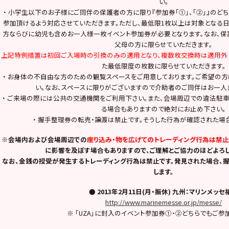
い。
・ 小学生以下のお子様にご同伴の保護者の方に限り『参加券「①」、「②」』の
参加頂けるよう対応させていただきます。ただし、最低限1枚以上は対象となる
方ならびに幼児も含めお一人様一枚イベント参加券が必要となります。なお、保
父母の方に限らせていただきます。
上記特例措置は初回ご入場時の引換のみの適用となり、複数枚交換時は適用外
た最低限度の枚数に限らせていただきます。
・ お身体の不自由な方のための観覧スペースをご用意しております。ご希望の
い。なお、スペースに限りがございますので介助者のご同伴はお一人
・ ご来場の際には公共の交通機関をご利用下さい。また、会場周辺での違法駐
る場合もありますので絶対にお止め下さい。
・ 握手整理券の転売・譲渡は禁止です。そうした行為が確認された場
※会場内および会場周辺での
座り込み・物を広げてのトレーディング行為は禁止
に影響を及ぼす場合もありますので、ご理解とご協力のほどよろし
なお、金銭の授受が発生するトレーディング行為は禁止です。発見された場合、
します。
● 2013年2月11日(月・振休) 九州：マリンメッセ
http://www.marinemesse.or.jp/messe/
※ 「UZA」に封入のイベント参加券①・②どちらでもご参