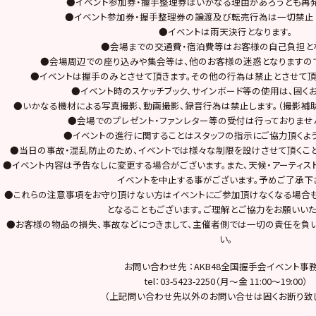
●イベント参加券・握手整理券はいかなる理由があろうとも再
●イベント参加券・握手整理券の譲渡及び転売行為は一切禁止
●イベントは雨天決行となります。
●会場までの交通費・宿泊費等はお客様の自己負担と
●会場周辺での座り込みや集会等は、他のお客様の迷惑となりますの
●イベントは握手のみとさせて頂きます。その他の行為は禁止とさせて頂
●イベント時のスケッチブック、サインボード等の使用は、固くお
●いかなる機材による写真撮影、動画撮影、録音行為は禁止します。（撮影補
●会場でのプレゼント・ファンレター等の受付は行っておりませ
●イベントの進行に関することはスタッフの指示にご協力頂くよう
●当日の事故・混乱防止のため、イベントでは様々な制限を設けさせて頂くこと
●イベント内容は予告なしに変更する場合がございます。また、天候・アーティス
イベントを中止する事がございます。予めご了承下
●これらの注意事項をお守り頂けない方はイベントにご参加頂けなくなる場合も
となることもございます。ご理解とご協力をお願いいた
●お客様の物品の損失、事故などにつきまして、主催者側では一切の責任を負
い。
お問い合わせ先 ：AKB48全国握手会イベント事
tel：03-5423-2250（月～金 11:00～19:00）
（上記問い合わせ先以外のお問い合せは固くお断り致し