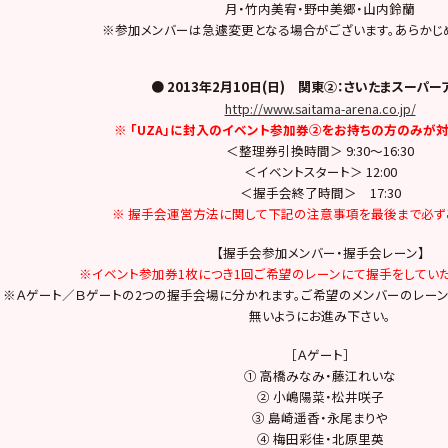
月・竹内美宥・野中美郷・山内鈴蘭
※参加メンバーは急遽変更となる場合がございます。あらかじ
● 2013年2月10日(日) 関東②：さいたまスーパー
http://www.saitama-arena.co.jp/
※ 「UZA」に封入のイベント参加券②をお持ちの方のみが対
＜整理券引換時間＞ 9:30～16:30
＜イベントスタート＞ 12:00
＜握手会終了時間＞ 17:30
※ 握手会運営方法に関して下記の注意事項を最後まで必ず
【握手会参加メンバー・握手会レーン】
※イベント参加券1枚につき1回ご希望のレーンにて握手をしていた
※Ａゲート／Ｂゲートの2つの握手会場に分かれます。ご希望のメンバーのレーン
無いようにお進み下さい。
［Ａゲート］
① 高橋みなみ・藤江れいな
② 小嶋陽菜・松井咲子
③ 島崎遥香・永尾まりや
④ 梅田彩佳・北原里英