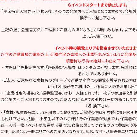
らイベントスタートまで禁止します。
「座席指定入場券」引き換え後、そのまま会場内へご入場となりますので、会場
換所へお越し下さい。
上記の握手会運営方法にご理解とご協力のほどよろしくお願い致します。以下
上、ご来場下さい。
イベント時の観覧エリアを指定させていただきま
以下の注意事項ご確認の上、近隣住民の皆様への迷惑行為がないように会場及
順番待ち行為は絶対にお止め下さい。
・ 客席は全席指定席です。「座席指定入場券」はランダムに引換します。先着順
るわけではありません。
・ご友人・ご家族など複数名のグループで連番の座席での観覧を希望される方
に同じ引換所をご利用の上、係員に人数をお申し出下
・ 「座席指定入場券」と「握手整理券」はお一人様それぞれ一枚ずつ参加券と引
ま会場内へご入場となりますので、ご友人など代理での引換は一切お断りします
お引換下さい。
・ 「女性・児童優先エリア」を用意しております。ご希望の方は引換時に専用の
し付け下さい。児童(＝小学生以下のお子様)とその保護者が対象です。保護者
お一人様一枚イベント参加券が必要です。女性に関しては女性のみで参加のグル
に達した場合は一般エリアへのご案内となります。なお、女性・児童優先エリアは