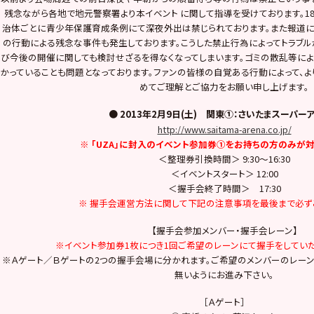
残念ながら各地で地元警察署より本イベント に関して指導を受けております。1
治体ごとに青少年保護育成条例にて深夜外出は禁じられております。また報道に
の行動による残念な事件も発生しております。こうした禁止行為によってトラブル
び今後の開催に関しても検討せざるを得なくなってしまいます。ゴミの散乱等に
かっていることも問題となっております。ファンの皆様の自覚ある行動によって、よ
めてご理解とご協力をお願い申し上げます。
● 2013年2月9日(土) 関東①：さいたまスーパー
http://www.saitama-arena.co.jp/
※ 「UZA」に封入のイベント参加券①をお持ちの方のみが対
＜整理券引換時間＞ 9:30～16:30
＜イベントスタート＞ 12:00
＜握手会終了時間＞ 17:30
※ 握手会運営方法に関して下記の注意事項を最後まで必ず
【握手会参加メンバー・握手会レーン】
※イベント参加券1枚につき1回ご希望のレーンにて握手をしていた
※Ａゲート／Ｂゲートの2つの握手会場に分かれます。ご希望のメンバーのレーン
無いようにお進み下さい。
［Ａゲート］