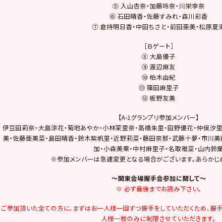
⑤ 入山杏奈・加藤玲奈・川栄李奈
⑥ 石田晴香・佐藤すみれ・森川彩香
⑦ 倉持明日香・中田ちさと・前田亜美・松原夏
［Ｂゲート］
⑧ 大島優子
⑨ 渡辺麻友
⑩ 柏木由紀
⑪ 篠田麻里子
⑫ 板野友美
【A-1グランプリ参加メンバー】
伊豆田莉奈・大島涼花・菊地あやか・小林茉里奈・高橋朱里・田野優花・仲俣汐里
美・佐藤亜美菜・島田晴香・鈴木紫帆里・近野莉菜・藤田奈那・武藤十夢・市川美
加・小森美果・中村麻里子・名取稚菜・山内鈴
※参加メンバーは急遽変更となる場合がございます。あらかじ
～関東会場握手会参加に関して～
※ 必ず最後までお読み下さい。
ご参加頂いた全ての方に、まずはお一人様一回ずつ握手をしていただくため、握
人様一枚のみに制限させていただきます。