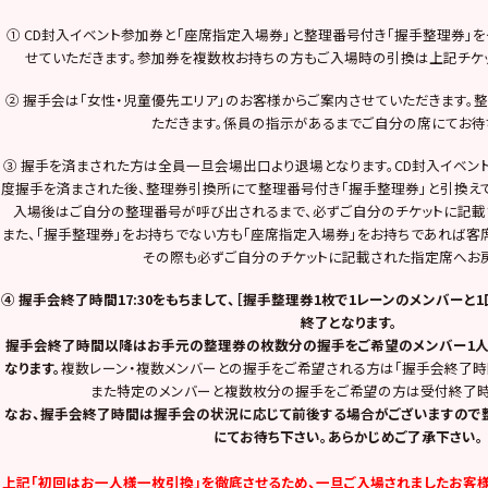
① CD封入イベント参加券と「座席指定入場券」と整理番号付き「握手整理券」
せていただきます。参加券を複数枚お持ちの方もご入場時の引換は上記チケッ
② 握手会は「女性・児童優先エリア」のお客様からご案内させていただきます。
ただきます。係員の指示があるまでご自分の席にてお待
③ 握手を済まされた方は全員一旦会場出口より退場となります。CD封入イベン
度握手を済まされた後、整理券引換所にて整理番号付き「握手整理券」と引換えて
入場後はご自分の整理番号が呼び出されるまで、必ずご自分のチケットに記載
また、「握手整理券」をお持ちでない方も「座席指定入場券」をお持ちであれば客
その際も必ずご自分のチケットに記載された指定席へお
④ 握手会終了時間17:30をもちまして、［握手整理券1枚で1レーンのメンバー
終了となります。
握手会終了時間以降はお手元の整理券の枚数分の握手をご希望のメンバー1人
なります。
複数レーン・複数メンバーとの握手をご希望される方は「握手会終了時
また特定のメンバーと複数枚分の握手をご希望の方は受付終了時
なお、握手会終了時間は握手会の状況に応じて前後する場合がございますので
にてお待ち下さい。あらかじめご了承下さい。
上記「初回はお一人様一枚引換」を徹底させるため、一旦ご入場されましたお客