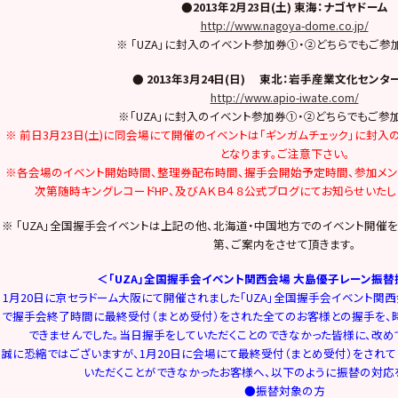
●2013年2月23日(土) 東海：ナゴヤドーム
http://www.nagoya-dome.co.jp/
※ 「UZA」に封入のイベント参加券①・②どちらでもご参
● 2013年3月24日(日) 東北：岩手産業文化センタ
http://www.apio-iwate.com/
※「UZA」に封入のイベント参加券①・②どちらでもご参
※ 前日3月23日(土)に同会場にて開催のイベントは「ギンガムチェック」に封
となります。ご注意下さい。
※各会場のイベント開始時間、整理券配布時間、握手会開始予定時間、参加メ
次第随時キングレコードHP、及びＡＫＢ４８公式ブログにてお知らせいたし
※ 「UZA」全国握手会イベントは上記の他、北海道・中国地方でのイベント開催
第、ご案内をさせて頂きます。
＜「UZA」全国握手会イベント関西会場 大島優子レーン振
1月20日に京セラドーム大阪にて開催されました「UZA」全国握手会イベント関
で握手会終了時間に最終受付（まとめ受付）をされた全てのお客様との握手を、
できませんでした。当日握手をしていただくことのできなかった皆様に、改め
誠に恐縮ではございますが、1月20日に会場にて最終受付（まとめ受付）をされ
いただくことができなかったお客様へ、以下のように振替の対応
●振替対象の方