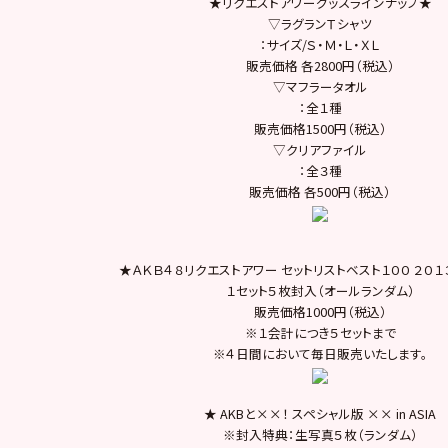
★リクエストアワーグッズラインナップ★
▽ラグランＴシャツ
：サイズ/Ｓ・Ｍ・Ｌ・ＸＬ
販売価格 各2800円（税込）
▽マフラータオル
：全１種
販売価格1500円（税込）
▽クリアファイル
：全３種
販売価格 各500円（税込）
★ＡＫＢ４８リクエストアワー セットリストベスト１００ ２０１
１セット５枚封入（オールランダム）
販売価格1000円（税込）
※１会計につき５セットまで
※４日間において毎日販売いたします。
★ AKBと××！ スペシャル版 ×× in ASIA
※封入特典：生写真５枚（ランダム）