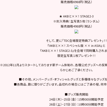
販売価格6980円（税込）
★ AKBと××！ STAGE2-3
※封入特典：生写真５枚（ランダム）
販売価格4980円（税込）
そして、更に「TDC会場限定特典プレゼント」！！
『AKBと××！ スペシャル版 ×× in ASIA』と
『AKBと××！ STAGE2-3』を会場で同時購入され
限定生写真１枚プレゼント！！
※2012年11月よりスタートしております新チーム体制の、各種公式グッズへの反
らかじめご了承ください。
■その他、メンバーグッズ・オフィシャルグッズと多種様々なグッズを
■各商品、数に限りがございます。品切れの場合にはご了承の程、何卒
■グッズ販売開始
24日（木）・25日（金）：15時00分開始予定
26日（土）・27日（日）：10時00分開始予定