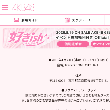
劇場ガイド
スケジュール
2013月01月24日
グッズ
ＡＫＢ４８リクエストアワー セットリストベスト１００ ２０１３物販コーナ
ーのお知らせ！！
ご案内が遅くなりましたことを深くお詫び申し上げ
本日、TOKYO DOME CITY HALLにて開催いたします、ＡＫＢ４８リクエストアワー
ッズ販売をご案内いたします。
◆2013年1月24日（木曜日）～27日（日曜日）
：会場/TOKYO DOME CITY HALL
住所
〒112-0004 東京都文京区後楽1丁目3-61
●リクエストアワーグッズ
数に限りがございますので、ご希望の方はぜひとも物販ブース
尚、お客様のご希望商品が完売の場合もございます。ご了承の程、