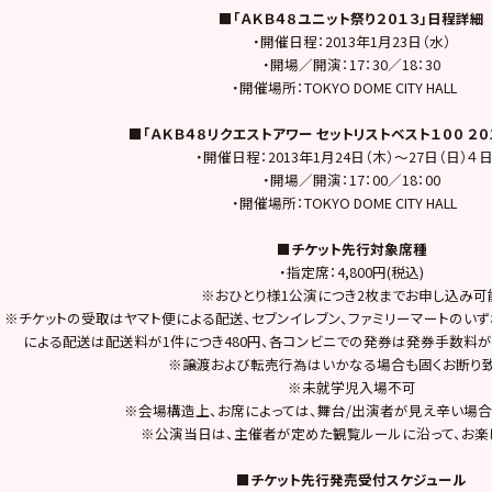
■「ＡＫＢ４８ユニット祭り２０１３」日程詳細
・開催日程：2013年1月23日（水）
・開場／開演：17：30／18：30
・開催場所：TOKYO DOME CITY HALL
■「ＡＫＢ４８リクエストアワー セットリストベスト１００ ２
・開催日程：2013年1月24日（木）～27日（日）４
・開場／開演：17：00／18：00
・開催場所：TOKYO DOME CITY HALL
■チケット先行対象席種
・指定席：4,800円(税込)
※おひとり様1公演につき2枚までお申し込み可
※チケットの受取はヤマト便による配送、セブンイレブン、ファミリーマートのい
による配送は配送料が1件につき480円、各コンビニでの発券は発券手数料が1
※譲渡および転売行為はいかなる場合も固くお断り
※未就学児入場不可
※会場構造上、お席によっては、舞台/出演者が見え辛い場合
※公演当日は、主催者が定めた観覧ルールに沿って、お楽
■チケット先行発売受付スケジュール