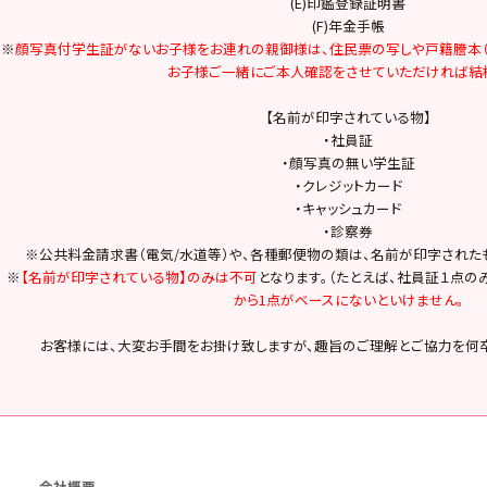
(E)印鑑登録証明書
(F)年金手帳
※
顔写真付学生証がないお子様をお連れの親御様は、住民票の写しや戸籍謄本（
お子様ご一緒にご本人確認をさせていただければ結
【名前が印字されている物】
・社員証
・顔写真の無い学生証
・クレジットカード
・キャッシュカード
・診察券
※公共料金請求書（電気/水道等）や、各種郵便物の類は、名前が印字された
※
【名前が印字されている物】のみは不可
となります。（たとえば、社員証１点の
から1点がベースにないといけません。
お客様には、大変お手間をお掛け致しますが、趣旨のご理解とご協力を何卒
会社概要