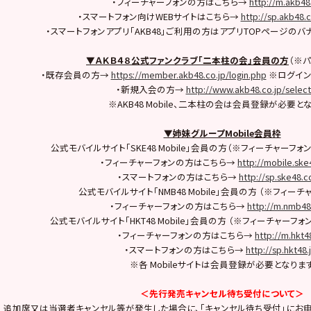
・フィーチャーフォンの方はこちら→
http://m.akb48
・スマートフォン向けWEBサイトはこちら→
http://sp.akb48.
・スマートフォンアプリ「AKB48」ご利用の方はアプリTOPページの
▼ＡＫＢ４８公式ファンクラブ「二本柱の会」会員の方
（※
・既存会員の方→
https://member.akb48.co.jp/login.php
※ログイン
・新規入会の方→
http://www.akb48.co.jp/selec
※AKB48 Mobile、二本柱の会は会員登録が必要と
▼姉妹グループMobile会員枠
公式モバイルサイト「SKE48 Mobile」会員の方（※フィーチャーフォ
・フィーチャーフォンの方はこちら→
http://mobile.ske
・スマートフォンの方はこちら→
http://sp.ske48.co
公式モバイルサイト「NMB48 Mobile」会員の方 （※フィー
・フィーチャーフォンの方はこちら→
http://m.nmb4
公式モバイルサイト「HKT48 Mobile」会員の方 （※フィーチャーフ
・フィーチャーフォンの方はこちら→
http://m.hkt48
・スマートフォンの方はこちら→
http://sp.hkt48.
※各 Mobileサイトは会員登録が必要となりま
＜先行発売キャンセル待ち受付について＞
追加席又は当選者キャンセル等が発生した場合に、「キャンセル待ち受付」にお