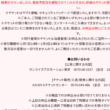
結果がそろいましたら、発送予定日を通知させていただきます。詳細はチケット受
い。
※チケットはヤマト運輸、セキュリティパッケージで配送いたしますので、宅配
※ご本人、ご同居されているご家族のいずれかによる受け取りのサイ
※チケットの受け取りができない場合、コンサートへのご入場はできません。よっ
る場合はコンビニ発券をおすすめいたします。なお、発送は、
お申込み時にご入
す。
※同行者様のチケットは当選者様（お申込みされた方）ご住所へ一
※受付期間中（1月7日10時～1月9日10時まで）はチケット受取方法の変更はい
取方法の変更は一切できませんので、よくご検討いただいたのちご応募いただけ
■お問い合わせ
[公演に関する内容]
サンライズプロモーション東京 0570-00-3337 (全日 10：0
[チケット販売/入金/発券に関する内容]
ＡＫＢ４８チケットセンター 0570-044-488 (全日 10：00
※お電話でのお申込みは受け付けておりません
※上記お申込み期間～公演当日終了時間までの専用ダイヤ
※公演当日は公演終了時間までお問い合わせを受け付け