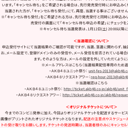
います。「キャンセル待ち」をご希望される場合は、先行発売受付時にお申込みく
当選された方が、「キャンセル待ち受付」にて、再度、当選する事はございませ
※「キャンセル待ち受付」をご希望される方は、先行発売受付と同時にお申込み
売受付の画面にて「キャンセル待ち申込の希望」にチェックを
※キャンセル待ち当選発表は、1月12日(土) 20:00以降
＜当選確認について＞
申込受付サイトにて当選結果のご確認が可能ですが、当選、落選に関わらず、抽
お、メール設定で、登録ドメインのみの受信や、メール受信を拒否されている場合
ます。そのような方は、メールの設定を外していただくように
※メールアドレスはこちら（当選結果配信専用のため返
・ＡＫＢ４８ユニット祭り：
unit-fes-2013@akb48.c
・ＡＫＢ４８リクエストアワー：
req-hour-2013@akb48
※当選確認はこちら
・ＡＫＢ４８ユニット祭り：
http://ticket.akb48.co.jp/akb48/unit_
・ＡＫＢ４８リクエストアワー：
http://ticket.akb48.co.jp/akb48/reque
＜オリジナルチケットについて＞
今までのコンビニ発券に加え、今回よりオリジナルチケットを配送するサービス
画像がプリントされたオリジナルチケットとなります。
配送の注意点やスケジュール
トの受け取りをお願いします。チケットの発送時期は、当選者様のみにキャンセ