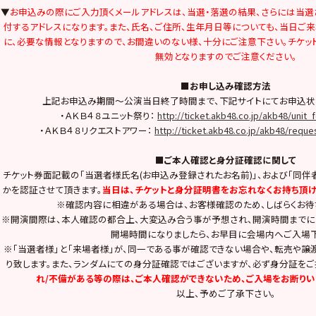
▼
お申込みの際にご入力頂くメールアドレスは、当選・落選の結果、さらには当選
付するアドレスになります。また、氏名、ご住所、生年月日等についても、当日ご
に、必要な情報となりますので、お間違いのない様、十分にご注意下さい。チケッ
無効となりますのでご注意ください。
■お申し込み確認方法
上記お申込み期間～公演当日終了時間まで、下記サイトにてお申込状
・ＡＫＢ４８ユニット祭り：
http://ticket.akb48.co.jp/akb48/unit_
・ＡＫＢ４８リクエストアワー：
http://ticket.akb48.co.jp/akb48/reque
■ご本人確認と身分証確認に関して
チケット券面記載の「当選者様氏名(お申込み登録されたお名前)」、および「同伴
かを認証させて頂きます。
当日は、チケットと身分証明書をお忘れなくお持ち頂け
※確認内容に相違がある場合は、お客様確認のため、しばらくお待
※開演間際は、本人確認の都合上、大変込み合う事が予想され、開演時間までに
開場時間になりましたら、お早目に会場内へご入場下
※「当選者様」と「来場者様」が、同一である事が確認できない場合や、転売や譲
り致します。また、ランダムにての身分証確認ではございますが、必ず身分証をご
れ/不備がある等の際は、ご本人確認ができないため、ご入場をお断りい
以上、予めご了承下さい。