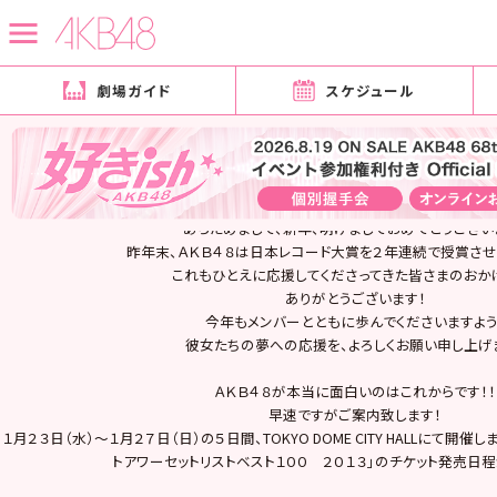
劇場ガイド
スケジュール
2013月01月06日
イベント情報
ユニット祭り＆リクエストアワーチケット先行のお知らせ
「ＡＫＢ４８ユニット祭り２０１３」、「ＡＫＢ４８リクエストアワー セットリストベ
売のご案内
あらためまして、新年、明けましておめでとうござい
昨年末、ＡＫＢ４８は日本レコード大賞を２年連続で授賞させ
これもひとえに応援してくださってきた皆さまのおか
ありがとうございます！
今年もメンバーとともに歩んでくださいますよう
彼女たちの夢への応援を、よろしくお願い申し上げ
ＡＫＢ４８が本当に面白いのはこれからです！！
早速ですがご案内致します！
１月２３日（水）～１月２７日（日）の５日間、TOKYO DOME CITY HALLにて開催
トアワーセットリストベスト１００ ２０１３」のチケット発売日