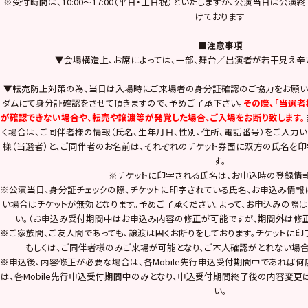
※受付時間は、10:00～17:00（平日・土日祝）といたしますが、公演当日は公
けております
■注意事項
▼会場構造上、お席によっては、一部、舞台／出演者が若干見え辛
▼転売防止対策の為、当日は入場時にご来場者の身分証確認のご協力をお願い
ダムにて身分証確認をさせて頂きますので、予めご了承下さい。
その際、「当選者
が確認できない場合や、転売や譲渡等が発覚した場合、ご入場をお断り致します。
く場合は、ご同伴者様の情報（氏名、生年月日、性別、住所、電話番号）をご入力
様（当選者）と、ご同伴者のお名前は、それぞれのチケット券面に双方の氏名を印
す。
※チケットに印字される氏名は、お申込時の登録情報
※公演当日、身分証チェックの際、チケットに印字されている氏名、お申込み情報
い場合はチケットが無効となります。予めご了承ください。よって、お申込みの際
い。（お申込み受付期間中はお申込み内容の修正が可能ですが、期間外は修正
※ご家族間、ご友人間であっても、譲渡は固くお断りをしております。チケットに印
もしくは、ご同伴者様のみご来場が可能となり、ご本人確認がとれない場合
※申込後、内容修正が必要な場合は、各Mobile先行申込受付期間中であれば
は、各Mobile先行申込受付期間中のみとなり、申込受付期間終了後の内容変
い。