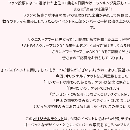
ファン投票によって選ばれた上位100曲を４日間かけてランキング発表してい
まさに“楽曲の総選挙”！
ファンの皆さまが渾身の思いで投票された楽曲が果たして何位に
数々のドラマを生み出してきたこのイベントを出演メンバーと一緒に盛り上がり
す。
リクエストアワーに先立っては、昨年初めて開催したユニット祭
「ＡＫＢ４８グループは２０１３年も本気だ」と思って頂けるような５
さらにパワーアップしたＡＫＢ４８をご期待くださ
皆さまのご応募をお待ちしております。
さて、当イベントに関しまして、もう一つご報告がございます。かねてよりご要望
今回、
オリジナルチケット
をご用意致しました！
「コンサートが終わったあともチケットは記念に保存し
「印字だけのチケットでは寂しい」
「プレゼントにもなるようなかっこいいチケットがい
「映画の前売り券みたいなチケットにしてほしい
といったお客様の声にお応え致しました！ぜひ、この機会にお
この
オリジナルチケット
は、今回のイベントに合わせた特別デザイ
ゴージャスなデザインとともに、メンバーの写真をあしらったプレミ