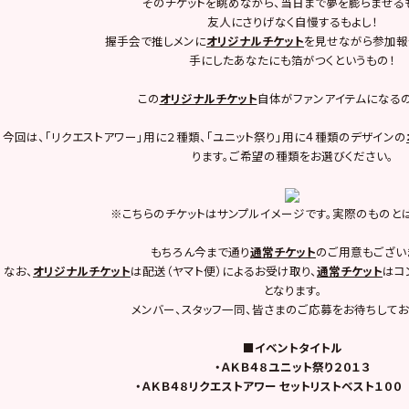
そのチケットを眺めながら、当日まで夢を膨らませる
友人にさりげなく自慢するもよし！
握手会で推しメンに
オリジナルチケット
を見せながら参加報
手にしたあなたにも箔がつくというもの！
この
オリジナルチケット
自体がファンアイテムになるの
今回は、「リクエストアワー」用に２種類、「ユニット祭り」用に４種類のデザインの
ります。ご希望の種類をお選びください。
※こちらのチケットはサンプルイメージです。実際のものと
もちろん今まで通り
通常チケット
のご用意もござい
なお、
オリジナルチケット
は配送（ヤマト便）によるお受け取り、
通常チケット
はコ
となります。
メンバー、スタッフ一同、皆さまのご応募をお待ちしてお
■イベントタイトル
・ＡＫＢ４８ユニット祭り２０１３
・ＡＫＢ４８リクエストアワー セットリストベスト１００