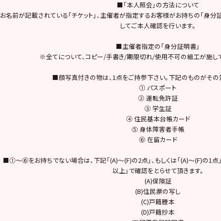
■「本人照会」の方法について
お名前が記載されている「チケット」、主催者が指定するお客様がお持ちの「身分証
してご本人確認を行います。
■主催者指定の「身分証明書」
※全てについて、コピー/手書き/期限切れ/使用不可の細工が施し
■顔写真付きの物は、1点をご持参下さい。下記のものがその
① パスポート
② 運転免許証
③ 学生証
④ 住民基本台帳カード
⑤ 身体障害者手帳
⑥ 在留カード
■①～⑥をお持ちでない場合は、下記「(A)～(F)の2点」、もしくは「(A)～(F)の
以上」で確認をとらせて頂きます。
(A)保険証
(B)住民票の写し
(C)戸籍謄本
(D)戸籍抄本