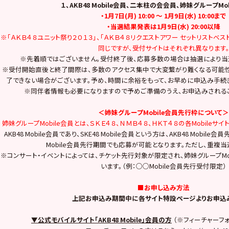
１、AKB48 Mobile会員、二本柱の会会員、姉妹グループMo
・1月7日(月) 10:00 ～ 1月9日(水) 10:00まで
・当選結果発表は1月9日(水) 20:00以降
※「ＡＫＢ４８ユニット祭り２０１３」、「ＡＫＢ４８リクエストアワー セットリストベス
同じですが、受付サイトはそれぞれ異なります
※先着順ではございません。受付終了後、応募多数の場合は抽選により当
※受付開始直後と終了間際は、多数のアクセス集中で大変繋がり難くなる可能
了できない場合がございます。予め、時間に余裕をもって、お早めに申込み手続
※同伴者情報も必要になりますので予めご準備のうえ、お申込みされるこ
＜姉妹グループMobile会員先行枠について＞
姉妹グループMobile会員とは、ＳＫＥ４８、ＮＭＢ４８、ＨＫＴ４８の各Mobileサ
AKB48 Mobile会員であり、SKE48 Mobile会員という方は、AKB48 Mob
Mobile会員先行期間でも応募が可能となります。ただし、重複
※コンサート・イベントによっては、チケット先行対象が限定され、姉妹グループMo
います。（例：○○Mobile会員先行受付限定）
■お申し込み方法
上記お申込み期間中に各サイト特設ページよりお申込
▼公式モバイルサイト「AKB48 Mobile」会員の方
（※フィーチャーフォ