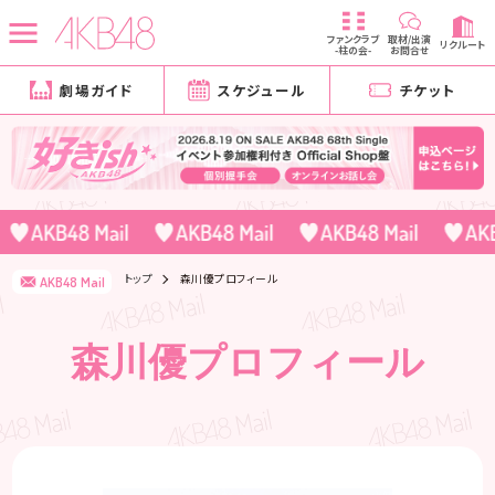
ファンクラブ
取材/出演
リクルート
-柱の会-
お問合せ
劇場ガイド
スケジュール
チケット
トップ
森川優プロフィール
AKB48 Mail
森川優プロフィール