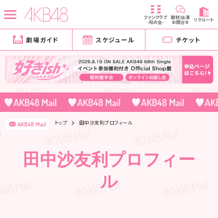
ファンクラブ
取材/出演
リクルート
-柱の会-
お問合せ
劇場ガイド
スケジュール
チケット
トップ
田中沙友利プロフィール
AKB48 Mail
田中沙友利プロフィー
ル