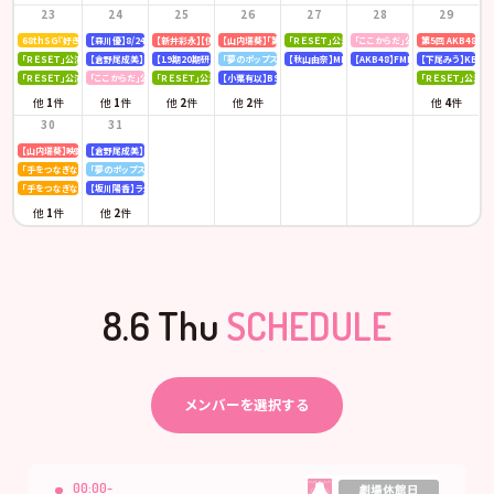
23
24
25
26
27
28
29
68thSG『好きish』初回限定盤 発売記念「仙台握手会」
【森川優】8/24(月)発売「B.L.T. SUMMER CANDY 2026」
【新井彩永】【伊藤百花】ピンク・レディー 「トリビュートコンサート」
【山内瑞葵】「第14回 全国高等学校ダンス部選手権」
「ＲＥＳＥＴ」公演
「ここからだ」公演
第5回 AKB48
「ＲＥＳＥＴ」公演
【倉野尾成美】KBCラジオ「下町やぶさか診療所」
【19期20期研究生】SHOWROOM「AKB48研究生パレット 〜多彩な魅力をお届け〜」
「夢のポップスター」公演
【秋山由奈】MBSラジオ「アッパレやってまーす！」
【AKB48】FMFUJI「AKB48のUP-T
【下尾みう】KBC九
「ＲＥＳＥＴ」公演
「ここからだ」公演
「ＲＥＳＥＴ」公演
【小栗有以】BSテレ東「ドライな同期の溺愛癖」
「ＲＥＳＥＴ」公演
他
1
件
他
1
件
他
2
件
他
2
件
他
4
件
30
31
【山内瑞葵】映画 『キオク』先行試写会
【倉野尾成美】KBCラジオ「下町やぶさか診療所」
「手をつなぎながら」公演
「夢のポップスター」公演
「手をつなぎながら」公演
【坂川陽香】ラジオ日本「Happy!!福井に来とっけの～」
他
1
件
他
2
件
8.6 Thu
SCHEDULE
メンバーを選択する
00:00-