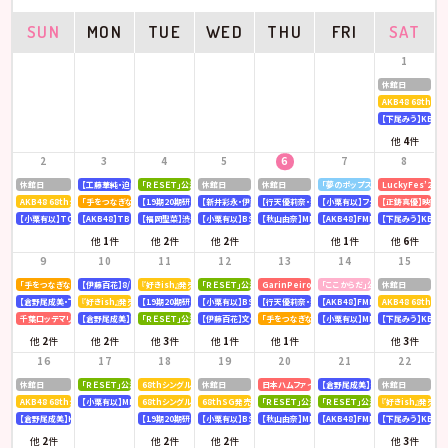
SUN
MON
TUE
WED
THU
FRI
SAT
1
休館日
AKB48 68th
【下尾みう】KBC九
他
4
件
2
3
4
5
6
7
8
休館日
【工藤華純・迫由芽実】大分合同新聞
「ＲＥＳＥＴ」公演
休館日
休館日
「夢のポップスター」公演
LuckyFes’26
AKB48 68thシングル OS盤 【個別握手会】 @パシフィコ横浜
「手をつなぎながら」公演
【19期20期研究生】SHOWROOM「AKB48研究生パレット 〜多彩な魅力をお届け〜」
【新井彩永・伊藤百花】文化放送「矢吹奈子のレコメン！」
【行天優莉奈・新井彩永】ラジオNIKKEI「虎ノ門 トレ
【小栗有以】フジテレビ「全力！脱力タ
【正鋳真優】映画「
【小栗有以】TOKYOMX「MXグランプリ2026～異端芸人決定戦～」
【AKB48】TBS「CDTV ライブ! ライブ!」
【福岡聖菜】渋谷クロスFM「AKB48福岡聖菜の あなたに福を届けますらじお☆」
【小栗有以】BSテレ東「ドライな同期の溺愛癖」
【秋山由奈】MBSラジオ「アッパレやってまーす！」
【AKB48】FMFUJI「AKB48のUP-T
【下尾みう】KBC九
他
1
件
他
2
件
他
2
件
他
1
件
他
6
件
9
10
11
12
13
14
15
「手をつなぎながら」公演
【伊藤百花】8/10(月)発売「mini 9月号」
『好きish』発売記念 リミスタインターネットサイン会
「ＲＥＳＥＴ」公演
GarinPeiro FES 『THE ROOTS 2026』
「ここからだ」公演
休館日
【倉野尾成美・下尾みう・工藤華純・山口結愛】LOVE FM「AKB48九州放送部！」
『好きish』発売記念 リミスタインターネットサイン会
【19期20期研究生】SHOWROOM「AKB48研究生パレット 〜多彩な魅力をお届け〜」
【小栗有以】BSテレ東「ドライな同期の溺愛癖」
【行天優莉奈・新井彩永】ラジオNIKKEI「虎ノ門 トレ
【AKB48】FMFUJI「AKB48のUP-T
AKB48 68thシ
千葉ロッテマリーンズ「BLACK SUMMER WEEK supported by クーリッシュ」
【倉野尾成美】KBCラジオ「下町やぶさか診療所」
「ＲＥＳＥＴ」公演
【伊藤百花】文化放送「AKB48伊藤百花のひと“花”咲かせたいっ！」
「手をつなぎながら」公演
【小栗有以】MBSテレビ「深夜の爆食
【下尾みう】KBC九
他
2
件
他
2
件
他
3
件
他
1
件
他
1
件
他
3
件
16
17
18
19
20
21
22
休館日
「ＲＥＳＥＴ」公演
68thシングル『好きish』発売記念 「グループ握手会」
休館日
日本ハムファイターズ〈AFTER GAME〉スペシャルラ
【倉野尾成美】8/21(金)発売『アッ
休館日
AKB48 68thシングル OS盤 【オンラインお話し会】
【小栗有以】MBSラジオ「アッパレやってまーす！」
68thシングル『好きish』 発売記念「お見送り会」
68thSG発売記念イベント「『好きish』握手祭」
「ＲＥＳＥＴ」公演
「ＲＥＳＥＴ」公演
『好きish』発売記
【倉野尾成美】KBCラジオ「下町やぶさか診療所」
【19期20期研究生】SHOWROOM「AKB48研究生パレット 〜多彩な魅力をお届け〜」
【小栗有以】BSテレ東「ドライな同期の溺愛癖」
【秋山由奈】MBSラジオ「アッパレやってまーす！」
【AKB48】FMFUJI「AKB48のUP-T
【下尾みう】KBC九
他
2
件
他
2
件
他
2
件
他
3
件