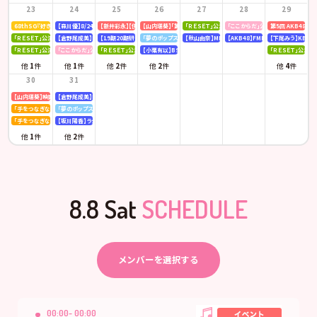
23
24
25
26
27
28
29
68thSG『好きish』初回限定盤 発売記念「仙台握手会」
【森川優】8/24(月)発売「B.L.T. SUMMER CANDY 2026」
【新井彩永】【伊藤百花】ピンク・レディー 「トリビュートコンサート」
【山内瑞葵】「第14回 全国高等学校ダンス部選手権」
「ＲＥＳＥＴ」公演
「ここからだ」公演
第5回 AKB48
「ＲＥＳＥＴ」公演
【倉野尾成美】KBCラジオ「下町やぶさか診療所」
【19期20期研究生】SHOWROOM「AKB48研究生パレット 〜多彩な魅力をお届け〜」
「夢のポップスター」公演
【秋山由奈】MBSラジオ「アッパレやってまーす！」
【AKB48】FMFUJI「AKB48のUP-T
【下尾みう】KBC九
「ＲＥＳＥＴ」公演
「ここからだ」公演
「ＲＥＳＥＴ」公演
【小栗有以】BSテレ東「ドライな同期の溺愛癖」
「ＲＥＳＥＴ」公演
他
1
件
他
1
件
他
2
件
他
2
件
他
4
件
30
31
【山内瑞葵】映画 『キオク』先行試写会
【倉野尾成美】KBCラジオ「下町やぶさか診療所」
「手をつなぎながら」公演
「夢のポップスター」公演
「手をつなぎながら」公演
【坂川陽香】ラジオ日本「Happy!!福井に来とっけの～」
他
1
件
他
2
件
8.8 Sat
SCHEDULE
メンバーを選択する
00:00- 00:00