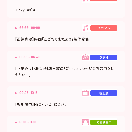
LuckyFes’26
00:00- 00:00
【正鋳真優】映画「こどものおたより」製作発表
06:25- 06:40
【下尾みう】KBC九州朝日放送「C'est la vie〜いのちの声を伝
えたい〜」
09:25- 10:15
【坂川陽香】FBCテレビ「にじパレ」
12:00- 14:00