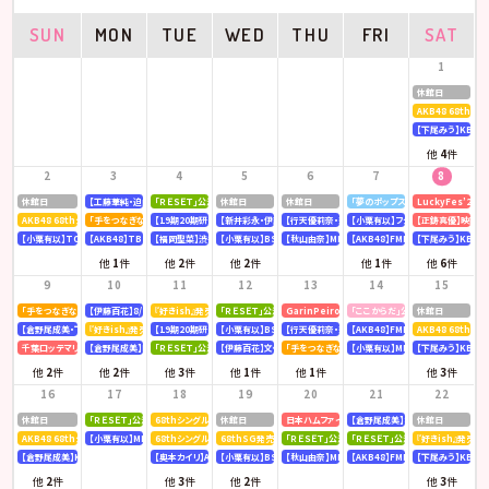
SUN
MON
TUE
WED
THU
FRI
SAT
1
休館日
AKB48 68th
【下尾みう】KBC九
他
4
件
2
3
4
5
6
7
8
休館日
【工藤華純・迫由芽実】大分合同新聞
「ＲＥＳＥＴ」公演
休館日
休館日
「夢のポップスター」公演
LuckyFes’26
AKB48 68thシングル OS盤 【個別握手会】 @パシフィコ横浜
「手をつなぎながら」公演
【19期20期研究生】SHOWROOM「AKB48研究生パレット 〜多彩な魅力をお届け〜」
【新井彩永・伊藤百花】文化放送「矢吹奈子のレコメン！」
【行天優莉奈・新井彩永】ラジオNIKKEI「虎ノ門 トレ
【小栗有以】フジテレビ「全力！脱力タ
【正鋳真優】映画「
【小栗有以】TOKYOMX「MXグランプリ2026～異端芸人決定戦～」
【AKB48】TBS「CDTV ライブ! ライブ!」
【福岡聖菜】渋谷クロスFM「AKB48福岡聖菜の あなたに福を届けますらじお☆」
【小栗有以】BSテレ東「ドライな同期の溺愛癖」
【秋山由奈】MBSラジオ「アッパレやってまーす！」
【AKB48】FMFUJI「AKB48のUP-T
【下尾みう】KBC九
他
1
件
他
2
件
他
2
件
他
1
件
他
6
件
9
10
11
12
13
14
15
「手をつなぎながら」公演
【伊藤百花】8/10(月)発売「mini 9月号」
『好きish』発売記念 リミスタインターネットサイン会
「ＲＥＳＥＴ」公演
GarinPeiro FES 『THE ROOTS 2026』
「ここからだ」公演
休館日
【倉野尾成美・下尾みう・工藤華純・山口結愛】LOVE FM「AKB48九州放送部！」
『好きish』発売記念 リミスタインターネットサイン会
【19期20期研究生】SHOWROOM「AKB48研究生パレット 〜多彩な魅力をお届け〜」
【小栗有以】BSテレ東「ドライな同期の溺愛癖」
【行天優莉奈・新井彩永】ラジオNIKKEI「虎ノ門 トレ
【AKB48】FMFUJI「AKB48のUP-T
AKB48 68thシ
千葉ロッテマリーンズ「BLACK SUMMER WEEK supported by クーリッシュ」
【倉野尾成美】KBCラジオ「下町やぶさか診療所」
「ＲＥＳＥＴ」公演
【伊藤百花】文化放送「AKB48伊藤百花のひと“花”咲かせたいっ！」
「手をつなぎながら」公演
【小栗有以】MBSテレビ「深夜の爆食
【下尾みう】KBC九
他
2
件
他
2
件
他
3
件
他
1
件
他
1
件
他
3
件
16
17
18
19
20
21
22
休館日
「ＲＥＳＥＴ」公演
68thシングル『好きish』発売記念 「グループ握手会」
休館日
日本ハムファイターズ〈AFTER GAME〉スペシャルラ
【倉野尾成美】8/21(金)発売『アッ
休館日
AKB48 68thシングル OS盤 【オンラインお話し会】
【小栗有以】MBSラジオ「アッパレやってまーす！」
68thシングル『好きish』 発売記念「お見送り会」
68thSG発売記念イベント「『好きish』握手祭」
「ＲＥＳＥＴ」公演
「ＲＥＳＥＴ」公演
『好きish』発売記
【倉野尾成美】KBCラジオ「下町やぶさか診療所」
【奥本カイリ】Acoustic Guitar Book 63
【小栗有以】BSテレ東「ドライな同期の溺愛癖」
【秋山由奈】MBSラジオ「アッパレやってまーす！」
【AKB48】FMFUJI「AKB48のUP-T
【下尾みう】KBC九
他
2
件
他
3
件
他
2
件
他
3
件