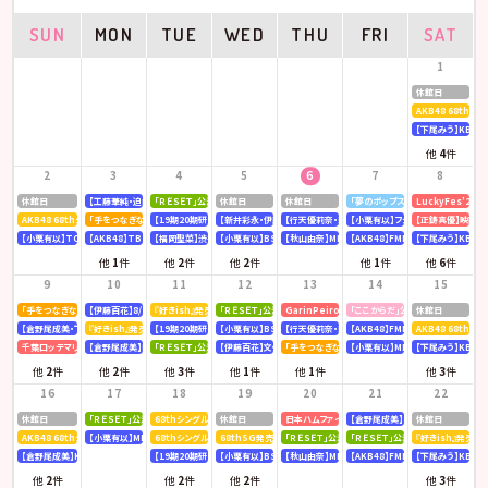
SUN
MON
TUE
WED
THU
FRI
SAT
1
休館日
AKB48 68th
【下尾みう】KBC九
他
4
件
2
3
4
5
6
7
8
休館日
【工藤華純・迫由芽実】大分合同新聞
「ＲＥＳＥＴ」公演
休館日
休館日
「夢のポップスター」公演
LuckyFes’26
AKB48 68thシングル OS盤 【個別握手会】 @パシフィコ横浜
「手をつなぎながら」公演
【19期20期研究生】SHOWROOM「AKB48研究生パレット 〜多彩な魅力をお届け〜」
【新井彩永・伊藤百花】文化放送「矢吹奈子のレコメン！」
【行天優莉奈・新井彩永】ラジオNIKKEI「虎ノ門 トレ
【小栗有以】フジテレビ「全力！脱力タ
【正鋳真優】映画「
【小栗有以】TOKYOMX「MXグランプリ2026～異端芸人決定戦～」
【AKB48】TBS「CDTV ライブ! ライブ!」
【福岡聖菜】渋谷クロスFM「AKB48福岡聖菜の あなたに福を届けますらじお☆」
【小栗有以】BSテレ東「ドライな同期の溺愛癖」
【秋山由奈】MBSラジオ「アッパレやってまーす！」
【AKB48】FMFUJI「AKB48のUP-T
【下尾みう】KBC九
他
1
件
他
2
件
他
2
件
他
1
件
他
6
件
9
10
11
12
13
14
15
「手をつなぎながら」公演
【伊藤百花】8/10(月)発売「mini 9月号」
『好きish』発売記念 リミスタインターネットサイン会
「ＲＥＳＥＴ」公演
GarinPeiro FES 『THE ROOTS 2026』
「ここからだ」公演
休館日
【倉野尾成美・下尾みう・工藤華純・山口結愛】LOVE FM「AKB48九州放送部！」
『好きish』発売記念 リミスタインターネットサイン会
【19期20期研究生】SHOWROOM「AKB48研究生パレット 〜多彩な魅力をお届け〜」
【小栗有以】BSテレ東「ドライな同期の溺愛癖」
【行天優莉奈・新井彩永】ラジオNIKKEI「虎ノ門 トレ
【AKB48】FMFUJI「AKB48のUP-T
AKB48 68thシ
千葉ロッテマリーンズ「BLACK SUMMER WEEK supported by クーリッシュ」
【倉野尾成美】KBCラジオ「下町やぶさか診療所」
「ＲＥＳＥＴ」公演
【伊藤百花】文化放送「AKB48伊藤百花のひと“花”咲かせたいっ！」
「手をつなぎながら」公演
【小栗有以】MBSテレビ「深夜の爆食
【下尾みう】KBC九
他
2
件
他
2
件
他
3
件
他
1
件
他
1
件
他
3
件
16
17
18
19
20
21
22
休館日
「ＲＥＳＥＴ」公演
68thシングル『好きish』発売記念 「グループ握手会」
休館日
日本ハムファイターズ〈AFTER GAME〉スペシャルラ
【倉野尾成美】8/21(金)発売『アッ
休館日
AKB48 68thシングル OS盤 【オンラインお話し会】
【小栗有以】MBSラジオ「アッパレやってまーす！」
68thシングル『好きish』 発売記念「お見送り会」
68thSG発売記念イベント「『好きish』握手祭」
「ＲＥＳＥＴ」公演
「ＲＥＳＥＴ」公演
『好きish』発売記
【倉野尾成美】KBCラジオ「下町やぶさか診療所」
【19期20期研究生】SHOWROOM「AKB48研究生パレット 〜多彩な魅力をお届け〜」
【小栗有以】BSテレ東「ドライな同期の溺愛癖」
【秋山由奈】MBSラジオ「アッパレやってまーす！」
【AKB48】FMFUJI「AKB48のUP-T
【下尾みう】KBC九
他
2
件
他
2
件
他
2
件
他
3
件