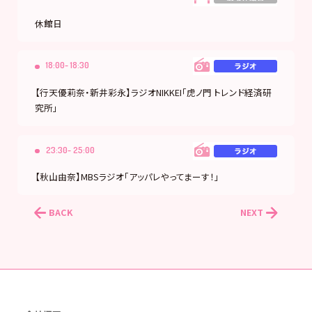
休館日
18:00- 18:30
【行天優莉奈・新井彩永】ラジオNIKKEI「虎ノ門 トレンド経済研
究所」
23:30- 25:00
【秋山由奈】MBSラジオ「アッパレやってまーす！」
BACK
NEXT