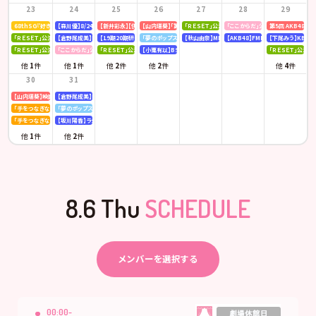
23
24
25
26
27
28
29
68thSG『好きish』初回限定盤 発売記念「仙台握手会」
【森川優】8/24(月)発売「B.L.T. SUMMER CANDY 2026」
【新井彩永】【伊藤百花】ピンク・レディー 「トリビュートコンサート」
【山内瑞葵】「第14回 全国高等学校ダンス部選手権」
「ＲＥＳＥＴ」公演
「ここからだ」公演
第5回 AKB48
「ＲＥＳＥＴ」公演
【倉野尾成美】KBCラジオ「下町やぶさか診療所」
【19期20期研究生】SHOWROOM「AKB48研究生パレット 〜多彩な魅力をお届け〜」
「夢のポップスター」公演
【秋山由奈】MBSラジオ「アッパレやってまーす！」
【AKB48】FMFUJI「AKB48のUP-T
【下尾みう】KBC九
「ＲＥＳＥＴ」公演
「ここからだ」公演
「ＲＥＳＥＴ」公演
【小栗有以】BSテレ東「ドライな同期の溺愛癖」
「ＲＥＳＥＴ」公演
他
1
件
他
1
件
他
2
件
他
2
件
他
4
件
30
31
【山内瑞葵】映画 『キオク』先行試写会
【倉野尾成美】KBCラジオ「下町やぶさか診療所」
「手をつなぎながら」公演
「夢のポップスター」公演
「手をつなぎながら」公演
【坂川陽香】ラジオ日本「Happy!!福井に来とっけの～」
他
1
件
他
2
件
8.6 Thu
SCHEDULE
メンバーを選択する
00:00-