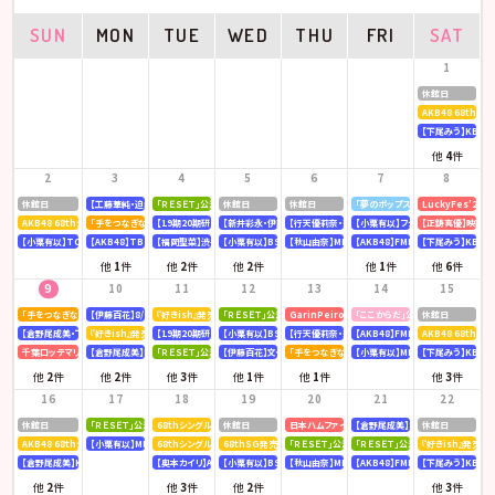
SUN
MON
TUE
WED
THU
FRI
SAT
1
休館日
AKB48 68th
【下尾みう】KBC九
他
4
件
2
3
4
5
6
7
8
休館日
【工藤華純・迫由芽実】大分合同新聞
「ＲＥＳＥＴ」公演
休館日
休館日
「夢のポップスター」公演
LuckyFes’26
AKB48 68thシングル OS盤 【個別握手会】 @パシフィコ横浜
「手をつなぎながら」公演
【19期20期研究生】SHOWROOM「AKB48研究生パレット 〜多彩な魅力をお届け〜」
【新井彩永・伊藤百花】文化放送「矢吹奈子のレコメン！」
【行天優莉奈・新井彩永】ラジオNIKKEI「虎ノ門 トレ
【小栗有以】フジテレビ「全力！脱力タ
【正鋳真優】映画「
【小栗有以】TOKYOMX「MXグランプリ2026～異端芸人決定戦～」
【AKB48】TBS「CDTV ライブ! ライブ!」
【福岡聖菜】渋谷クロスFM「AKB48福岡聖菜の あなたに福を届けますらじお☆」
【小栗有以】BSテレ東「ドライな同期の溺愛癖」
【秋山由奈】MBSラジオ「アッパレやってまーす！」
【AKB48】FMFUJI「AKB48のUP-T
【下尾みう】KBC九
他
1
件
他
2
件
他
2
件
他
1
件
他
6
件
9
10
11
12
13
14
15
「手をつなぎながら」公演
【伊藤百花】8/10(月)発売「mini 9月号」
『好きish』発売記念 リミスタインターネットサイン会
「ＲＥＳＥＴ」公演
GarinPeiro FES 『THE ROOTS 2026』
「ここからだ」公演
休館日
【倉野尾成美・下尾みう・工藤華純・山口結愛】LOVE FM「AKB48九州放送部！」
『好きish』発売記念 リミスタインターネットサイン会
【19期20期研究生】SHOWROOM「AKB48研究生パレット 〜多彩な魅力をお届け〜」
【小栗有以】BSテレ東「ドライな同期の溺愛癖」
【行天優莉奈・新井彩永】ラジオNIKKEI「虎ノ門 トレ
【AKB48】FMFUJI「AKB48のUP-T
AKB48 68thシ
千葉ロッテマリーンズ「BLACK SUMMER WEEK supported by クーリッシュ」
【倉野尾成美】KBCラジオ「下町やぶさか診療所」
「ＲＥＳＥＴ」公演
【伊藤百花】文化放送「AKB48伊藤百花のひと“花”咲かせたいっ！」
「手をつなぎながら」公演
【小栗有以】MBSテレビ「深夜の爆食
【下尾みう】KBC九
他
2
件
他
2
件
他
3
件
他
1
件
他
1
件
他
3
件
16
17
18
19
20
21
22
休館日
「ＲＥＳＥＴ」公演
68thシングル『好きish』発売記念 「グループ握手会」
休館日
日本ハムファイターズ〈AFTER GAME〉スペシャルラ
【倉野尾成美】8/21(金)発売『アッ
休館日
AKB48 68thシングル OS盤 【オンラインお話し会】
【小栗有以】MBSラジオ「アッパレやってまーす！」
68thシングル『好きish』 発売記念「お見送り会」
68thSG発売記念イベント「『好きish』握手祭」
「ＲＥＳＥＴ」公演
「ＲＥＳＥＴ」公演
『好きish』発売記
【倉野尾成美】KBCラジオ「下町やぶさか診療所」
【奥本カイリ】Acoustic Guitar Book 63
【小栗有以】BSテレ東「ドライな同期の溺愛癖」
【秋山由奈】MBSラジオ「アッパレやってまーす！」
【AKB48】FMFUJI「AKB48のUP-T
【下尾みう】KBC九
他
2
件
他
3
件
他
2
件
他
3
件