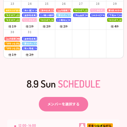
23
24
25
26
27
28
29
68thSG『好きish』初回限定盤 発売記念「仙台握手会」
【森川優】8/24(月)発売「B.L.T. SUMMER CANDY 2026」
【新井彩永】【伊藤百花】ピンク・レディー 「トリビュートコンサート」
【山内瑞葵】「第14回 全国高等学校ダンス部選手権」
「ＲＥＳＥＴ」公演
「ここからだ」公演
第5回 AKB48
「ＲＥＳＥＴ」公演
【倉野尾成美】KBCラジオ「下町やぶさか診療所」
【19期20期研究生】SHOWROOM「AKB48研究生パレット 〜多彩な魅力をお届け〜」
「夢のポップスター」公演
【秋山由奈】MBSラジオ「アッパレやってまーす！」
【AKB48】FMFUJI「AKB48のUP-T
【下尾みう】KBC九
「ＲＥＳＥＴ」公演
「ここからだ」公演
「ＲＥＳＥＴ」公演
【小栗有以】BSテレ東「ドライな同期の溺愛癖」
「ＲＥＳＥＴ」公演
他
1
件
他
1
件
他
2
件
他
2
件
他
4
件
30
31
【山内瑞葵】映画 『キオク』先行試写会
【倉野尾成美】KBCラジオ「下町やぶさか診療所」
「手をつなぎながら」公演
「夢のポップスター」公演
「手をつなぎながら」公演
【坂川陽香】ラジオ日本「Happy!!福井に来とっけの～」
他
1
件
他
2
件
8.9 Sun
SCHEDULE
メンバーを選択する
12:00- 14:00