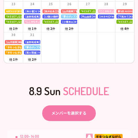
23
24
25
26
27
28
29
68thSG『好きish』初回限定盤 発売記念「仙台握手会」
【森川優】8/24(月)発売「B.L.T. SUMMER CANDY 2026」
【新井彩永】【伊藤百花】ピンク・レディー 「トリビュートコンサート」
【山内瑞葵】「第14回 全国高等学校ダンス部選手権」
「ＲＥＳＥＴ」公演
「ここからだ」公演
第5回 AKB48
「ＲＥＳＥＴ」公演
【倉野尾成美】KBCラジオ「下町やぶさか診療所」
【19期20期研究生】SHOWROOM「AKB48研究生パレット 〜多彩な魅力をお届け〜」
「夢のポップスター」公演
【秋山由奈】MBSラジオ「アッパレやってまーす！」
【AKB48】FMFUJI「AKB48のUP-T
【下尾みう】KBC九
「ＲＥＳＥＴ」公演
「ここからだ」公演
「ＲＥＳＥＴ」公演
【小栗有以】BSテレ東「ドライな同期の溺愛癖」
「ＲＥＳＥＴ」公演
他
1
件
他
1
件
他
2
件
他
2
件
他
4
件
30
31
【山内瑞葵】映画 『キオク』先行試写会
【倉野尾成美】KBCラジオ「下町やぶさか診療所」
「手をつなぎながら」公演
「夢のポップスター」公演
「手をつなぎながら」公演
【坂川陽香】ラジオ日本「Happy!!福井に来とっけの～」
他
1
件
他
2
件
8.9 Sun
SCHEDULE
メンバーを選択する
12:00- 14:00