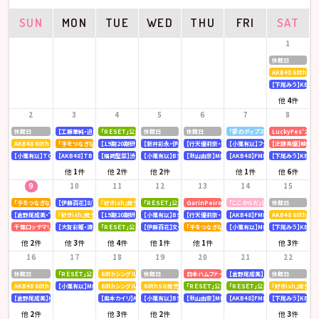
SUN
MON
TUE
WED
THU
FRI
SAT
1
休館日
AKB48 68th
【下尾みう】KBC九
他
4
件
2
3
4
5
6
7
8
休館日
【工藤華純・迫由芽実】大分合同新聞
「ＲＥＳＥＴ」公演
休館日
休館日
「夢のポップスター」公演
LuckyFes’26
AKB48 68thシングル OS盤 【個別握手会】 @パシフィコ横浜
「手をつなぎながら」公演
【19期20期研究生】SHOWROOM「AKB48研究生パレット 〜多彩な魅力をお届け〜」
【新井彩永・伊藤百花】文化放送「矢吹奈子のレコメン！」
【行天優莉奈・新井彩永】ラジオNIKKEI「虎ノ門 トレ
【小栗有以】フジテレビ「全力！脱力タ
【正鋳真優】映画「
【小栗有以】TOKYOMX「MXグランプリ2026～異端芸人決定戦～」
【AKB48】TBS「CDTV ライブ! ライブ!」
【福岡聖菜】渋谷クロスFM「AKB48福岡聖菜の あなたに福を届けますらじお☆」
【小栗有以】BSテレ東「ドライな同期の溺愛癖」
【秋山由奈】MBSラジオ「アッパレやってまーす！」
【AKB48】FMFUJI「AKB48のUP-T
【下尾みう】KBC九
他
1
件
他
2
件
他
2
件
他
1
件
他
6
件
9
10
11
12
13
14
15
「手をつなぎながら」公演
【伊藤百花】8/10(月)発売「mini 9月号」
『好きish』発売記念 リミスタインターネットサイン会
「ＲＥＳＥＴ」公演
GarinPeiro FES 『THE ROOTS 2026』
「ここからだ」公演
休館日
【倉野尾成美・下尾みう・工藤華純・山口結愛】LOVE FM「AKB48九州放送部！」
『好きish』発売記念 リミスタインターネットサイン会
【19期20期研究生】SHOWROOM「AKB48研究生パレット 〜多彩な魅力をお届け〜」
【小栗有以】BSテレ東「ドライな同期の溺愛癖」
【行天優莉奈・新井彩永】ラジオNIKKEI「虎ノ門 トレ
【AKB48】FMFUJI「AKB48のUP-T
AKB48 68thシ
千葉ロッテマリーンズ「BLACK SUMMER WEEK supported by クーリッシュ」
【大賀彩姫・渡邉葵心】ふくしまFM「RADIO GROOVE」<br>
「ＲＥＳＥＴ」公演
【伊藤百花】文化放送「AKB48伊藤百花のひと“花”咲かせたいっ！」
「手をつなぎながら」公演
【小栗有以】MBSテレビ「深夜の爆食
【下尾みう】KBC九
他
2
件
他
3
件
他
4
件
他
1
件
他
1
件
他
3
件
16
17
18
19
20
21
22
休館日
「ＲＥＳＥＴ」公演
68thシングル『好きish』発売記念 「グループ握手会」
休館日
日本ハムファイターズ〈AFTER GAME〉スペシャルラ
【倉野尾成美】8/21(金)発売『アッ
休館日
AKB48 68thシングル OS盤 【オンラインお話し会】
【小栗有以】MBSラジオ「アッパレやってまーす！」
68thシングル『好きish』 発売記念「お見送り会」
68thSG発売記念イベント「『好きish』握手祭」
「ＲＥＳＥＴ」公演
「ＲＥＳＥＴ」公演
『好きish』発売記
【倉野尾成美】KBCラジオ「下町やぶさか診療所」
【奥本カイリ】Acoustic Guitar Book 63
【小栗有以】BSテレ東「ドライな同期の溺愛癖」
【秋山由奈】MBSラジオ「アッパレやってまーす！」
【AKB48】FMFUJI「AKB48のUP-T
【下尾みう】KBC九
他
2
件
他
3
件
他
2
件
他
3
件