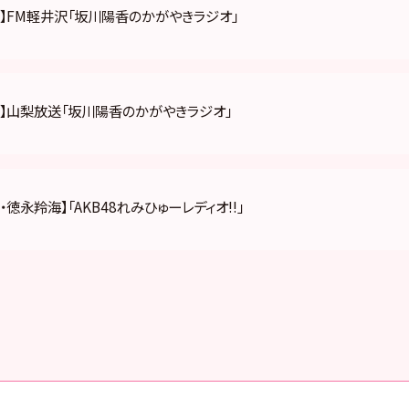
】FM軽井沢「坂川陽香のかがやきラジオ」
香】山梨放送「坂川陽香のかがやきラジオ」
・徳永羚海】「AKB48れみひゅーレディオ!!」