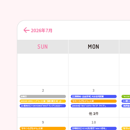
2026年7月
SUN
MON
2
3
休館日
【工藤華純・迫由芽実】大分合同新聞
「ＲＥＳ
AKB48 68thシングル OS盤 【個別握手会】 @パシフィコ横浜
「手をつなぎながら」公演
【小栗有以】TOKYOMX「MXグランプリ2026～異端芸人決定戦～」
【AKB48】TBS「CDTV ライブ! ライブ!」
他
1
件
9
10
「手をつなぎながら」公演
【伊藤百花】8/10(月)発売「mini 9月号」