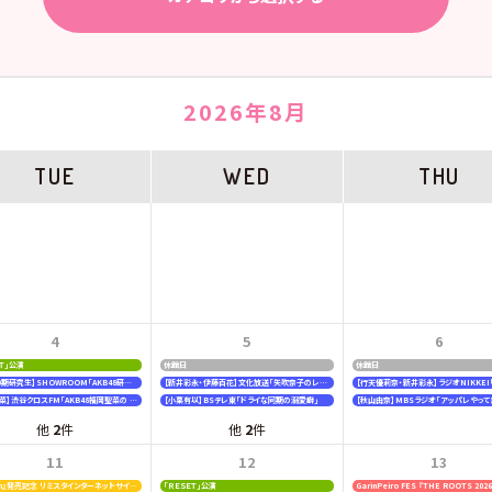
2026年8月
TUE
WED
THU
4
5
6
ＥＴ」公演
休館日
休館日
【19期20期研究生】SHOWROOM「AKB48研究生パレット 〜多彩な魅力をお届け〜」
【新井彩永・伊藤百花】文化放送「矢吹奈子のレコメン！」
【福岡聖菜】渋谷クロスFM「AKB48福岡聖菜の あなたに福を届けますらじお☆」
【小栗有以】BSテレ東「ドライな同期の溺愛癖」
【秋山由奈】MBSラジオ「アッパレやって
他
2
件
他
2
件
11
12
13
『好きish』発売記念 リミスタインターネットサイン会
「ＲＥＳＥＴ」公演
GarinPeiro FES 『THE ROOTS 202