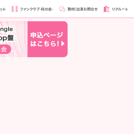
ット
ファンクラブ
-柱の会-
取材/出演
お問合せ
リクルート