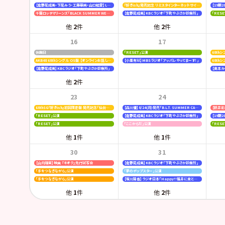
【倉野尾成美・下尾みう・工藤華純・山口結愛】LOVE FM「AKB48九州放送部！」
『好きish』発売記念 リミスタインターネットサイン会
千葉ロッテマリーンズ「BLACK SUMMER WEEK supported by クーリッシュ」
【倉野尾成美】KBCラジオ「下町やぶさか診療所」
「ＲＥＳ
他
2
件
他
2
件
16
17
休館日
「ＲＥＳＥＴ」公演
AKB48 68thシングル OS盤 【オンラインお話し会】
【小栗有以】MBSラジオ「アッパレやってまーす！」
68th
【倉野尾成美】KBCラジオ「下町やぶさか診療所」
【奥本カイリ
他
2
件
23
24
68thSG『好きish』初回限定盤 発売記念「仙台握手会」
【森川優】8/24(月)発売「B.L.T. SUMMER CANDY 2026」
「ＲＥＳＥＴ」公演
【倉野尾成美】KBCラジオ「下町やぶさか診療所」
「ＲＥＳＥＴ」公演
「ここからだ」公演
「ＲＥＳ
他
1
件
他
1
件
30
31
【山内瑞葵】映画 『キオク』先行試写会
【倉野尾成美】KBCラジオ「下町やぶさか診療所」
「手をつなぎながら」公演
「夢のポップスター」公演
「手をつなぎながら」公演
【坂川陽香】ラジオ日本「Happy!!福井に来とっけの～」
他
1
件
他
2
件