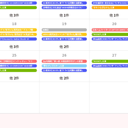
【19期20期研究生】SHOWROOM「AKB48研究生パレット 〜多彩な魅力をお届け〜」
【小栗有以】BSテレ東「ドライな同期の溺愛癖」
ＥＴ」公演
【伊藤百花】文化放送「AKB48伊藤百花のひと“花”咲かせたいっ！」
「手をつなぎながら」公演
他
3
件
他
1
件
他
1
件
18
19
20
68thシングル『好きish』発売記念 「グループ握手会」
休館日
シングル『好きish』 発売記念「お見送り会」
68thSG発売記念イベント「『好きish』握手祭」
「ＲＥＳＥＴ」公演
】Acoustic Guitar Book 63
【小栗有以】BSテレ東「ドライな同期の溺愛癖」
【秋山由奈】MBSラジオ「アッパレやって
他
3
件
他
2
件
25
26
27
【新井彩永】【伊藤百花】ピンク・レディー 「トリビュートコンサート」
【山内瑞葵】「第14回 全国高等学校ダンス部選手権」
「ＲＥＳＥＴ」公演
【19期20期研究生】SHOWROOM「AKB48研究生パレット 〜多彩な魅力をお届け〜」
「夢のポップスター」公演
【秋山由奈】MBSラジオ「アッパレやって
ＥＴ」公演
【小栗有以】BSテレ東「ドライな同期の溺愛癖」
他
2
件
他
2
件