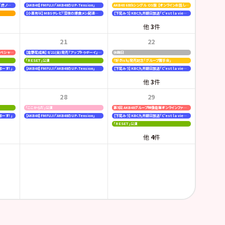
【行天優莉奈・新井彩永】ラジオNIKKEI「虎ノ門 トレンド経済研究所」
【AKB48】FMFUJI「AKB48のUP-Tension」
AKB48 68thシングル OS盤 【オンラインお話し会】
【小栗有以】MBSテレビ「深夜の爆食メシ配達員ジャンボ」
【下尾みう】KBC九州朝日放送「C'est la vie〜いのちの声を伝えたい〜」
他
3
件
21
22
日本ハムファイターズ〈AFTER GAME〉スペシャルライブ
【倉野尾成美】8/21(金)発売『アップトゥボーイ』連載なるティットコレクション
休館日
「ＲＥＳＥＴ」公演
『好きish』発売記念「グループ握手会」
まーす！」
【AKB48】FMFUJI「AKB48のUP-Tension」
【下尾みう】KBC九州朝日放送「C'est la vie〜いのちの声を伝えたい〜」
他
3
件
28
29
「ここからだ」公演
第5回 AKB48グループ映像倉庫オンラインファンミーティング
まーす！」
【AKB48】FMFUJI「AKB48のUP-Tension」
【下尾みう】KBC九州朝日放送「C'est la vie〜いのちの声を伝えたい〜」
「ＲＥＳＥＴ」公演
他
4
件