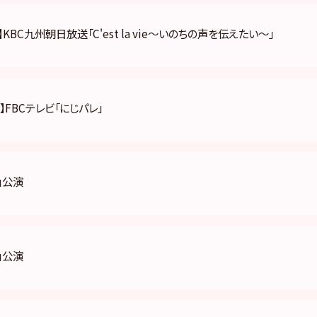
KBC九州朝日放送「C'est la vie〜いのちの声を伝えたい〜」
】FBCテレビ「にじパレ」
」公演
」公演