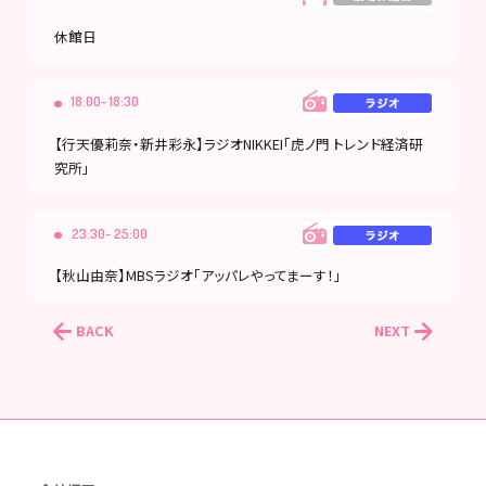
休館日
18:00- 18:30
【行天優莉奈・新井彩永】ラジオNIKKEI「虎ノ門 トレンド経済研
究所」
23:30- 25:00
【秋山由奈】MBSラジオ「アッパレやってまーす！」
BACK
NEXT