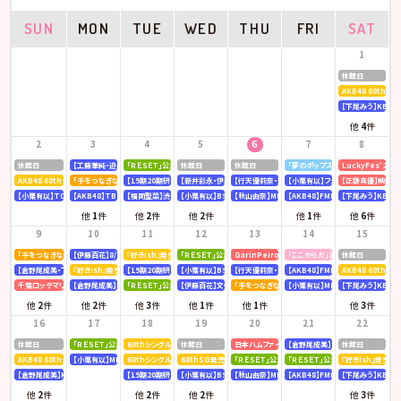
SUN
MON
TUE
WED
THU
FRI
SAT
1
休館日
AKB48 68th
【下尾みう】KBC九
他
4
件
2
3
4
5
6
7
8
休館日
【工藤華純・迫由芽実】大分合同新聞
「ＲＥＳＥＴ」公演
休館日
休館日
「夢のポップスター」公演
LuckyFes’26
AKB48 68thシングル OS盤 【個別握手会】 @パシフィコ横浜
「手をつなぎながら」公演
【19期20期研究生】SHOWROOM「AKB48研究生パレット 〜多彩な魅力をお届け〜」
【新井彩永・伊藤百花】文化放送「矢吹奈子のレコメン！」
【行天優莉奈・新井彩永】ラジオNIKKEI「虎ノ門 トレ
【小栗有以】フジテレビ「全力！脱力タ
【正鋳真優】映画「
【小栗有以】TOKYOMX「MXグランプリ2026～異端芸人決定戦～」
【AKB48】TBS「CDTV ライブ! ライブ!」
【福岡聖菜】渋谷クロスFM「AKB48福岡聖菜の あなたに福を届けますらじお☆」
【小栗有以】BSテレ東「ドライな同期の溺愛癖」
【秋山由奈】MBSラジオ「アッパレやってまーす！」
【AKB48】FMFUJI「AKB48のUP-T
【下尾みう】KBC九
他
1
件
他
2
件
他
2
件
他
1
件
他
6
件
9
10
11
12
13
14
15
「手をつなぎながら」公演
【伊藤百花】8/10(月)発売「mini 9月号」
『好きish』発売記念 リミスタインターネットサイン会
「ＲＥＳＥＴ」公演
GarinPeiro FES 『THE ROOTS 2026』
「ここからだ」公演
休館日
【倉野尾成美・下尾みう・工藤華純・山口結愛】LOVE FM「AKB48九州放送部！」
『好きish』発売記念 リミスタインターネットサイン会
【19期20期研究生】SHOWROOM「AKB48研究生パレット 〜多彩な魅力をお届け〜」
【小栗有以】BSテレ東「ドライな同期の溺愛癖」
【行天優莉奈・新井彩永】ラジオNIKKEI「虎ノ門 トレ
【AKB48】FMFUJI「AKB48のUP-T
AKB48 68thシ
千葉ロッテマリーンズ「BLACK SUMMER WEEK supported by クーリッシュ」
【倉野尾成美】KBCラジオ「下町やぶさか診療所」
「ＲＥＳＥＴ」公演
【伊藤百花】文化放送「AKB48伊藤百花のひと“花”咲かせたいっ！」
「手をつなぎながら」公演
【小栗有以】MBSテレビ「深夜の爆食
【下尾みう】KBC九
他
2
件
他
2
件
他
3
件
他
1
件
他
1
件
他
3
件
16
17
18
19
20
21
22
休館日
「ＲＥＳＥＴ」公演
68thシングル『好きish』発売記念 「グループ握手会」
休館日
日本ハムファイターズ〈AFTER GAME〉スペシャルラ
【倉野尾成美】8/21(金)発売『アッ
休館日
AKB48 68thシングル OS盤 【オンラインお話し会】
【小栗有以】MBSラジオ「アッパレやってまーす！」
68thシングル『好きish』 発売記念「お見送り会」
68thSG発売記念イベント「『好きish』握手祭」
「ＲＥＳＥＴ」公演
「ＲＥＳＥＴ」公演
『好きish』発売記
【倉野尾成美】KBCラジオ「下町やぶさか診療所」
【19期20期研究生】SHOWROOM「AKB48研究生パレット 〜多彩な魅力をお届け〜」
【小栗有以】BSテレ東「ドライな同期の溺愛癖」
【秋山由奈】MBSラジオ「アッパレやってまーす！」
【AKB48】FMFUJI「AKB48のUP-T
【下尾みう】KBC九
他
2
件
他
2
件
他
2
件
他
3
件