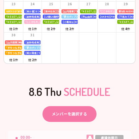
23
24
25
26
27
28
29
68thSG『好きish』初回限定盤 発売記念「仙台握手会」
【森川優】8/24(月)発売「B.L.T. SUMMER CANDY 2026」
【新井彩永】【伊藤百花】ピンク・レディー 「トリビュートコンサート」
【山内瑞葵】「第14回 全国高等学校ダンス部選手権」
「ＲＥＳＥＴ」公演
「ここからだ」公演
第5回 AKB48
「ＲＥＳＥＴ」公演
【倉野尾成美】KBCラジオ「下町やぶさか診療所」
【19期20期研究生】SHOWROOM「AKB48研究生パレット 〜多彩な魅力をお届け〜」
「夢のポップスター」公演
【秋山由奈】MBSラジオ「アッパレやってまーす！」
【AKB48】FMFUJI「AKB48のUP-T
【下尾みう】KBC九
「ＲＥＳＥＴ」公演
「ここからだ」公演
「ＲＥＳＥＴ」公演
【小栗有以】BSテレ東「ドライな同期の溺愛癖」
「ＲＥＳＥＴ」公演
他
1
件
他
1
件
他
2
件
他
2
件
他
4
件
30
31
【山内瑞葵】映画 『キオク』先行試写会
【倉野尾成美】KBCラジオ「下町やぶさか診療所」
「手をつなぎながら」公演
「夢のポップスター」公演
「手をつなぎながら」公演
【坂川陽香】ラジオ日本「Happy!!福井に来とっけの～」
他
1
件
他
2
件
8.6 Thu
SCHEDULE
メンバーを選択する
00:00-