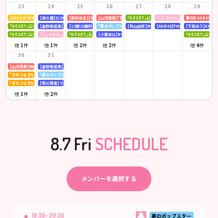
23
24
25
26
27
28
29
68thSG『好きish』初回限定盤 発売記念「仙台握手会」
【森川優】8/24(月)発売「B.L.T. SUMMER CANDY 2026」
【新井彩永】【伊藤百花】ピンク・レディー 「トリビュートコンサート」
【山内瑞葵】「第14回 全国高等学校ダンス部選手権」
「ＲＥＳＥＴ」公演
「ここからだ」公演
第5回 AKB48
「ＲＥＳＥＴ」公演
【倉野尾成美】KBCラジオ「下町やぶさか診療所」
【19期20期研究生】SHOWROOM「AKB48研究生パレット 〜多彩な魅力をお届け〜」
「夢のポップスター」公演
【秋山由奈】MBSラジオ「アッパレやってまーす！」
【AKB48】FMFUJI「AKB48のUP-T
【下尾みう】KBC九
「ＲＥＳＥＴ」公演
「ここからだ」公演
「ＲＥＳＥＴ」公演
【小栗有以】BSテレ東「ドライな同期の溺愛癖」
「ＲＥＳＥＴ」公演
他
1
件
他
1
件
他
2
件
他
2
件
他
4
件
30
31
【山内瑞葵】映画 『キオク』先行試写会
【倉野尾成美】KBCラジオ「下町やぶさか診療所」
「手をつなぎながら」公演
「夢のポップスター」公演
「手をつなぎながら」公演
【坂川陽香】ラジオ日本「Happy!!福井に来とっけの～」
他
1
件
他
2
件
8.7 Fri
SCHEDULE
メンバーを選択する
18:30- 20:30