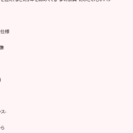
ス仕様
映像
)
ス-
から