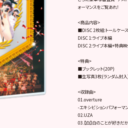
ォーマンスをご覧あれ!
<商品内容>
■DISC 2枚組:トールケー
DISC 1:ライブ本編
DISC 2:ライブ本編+特典
<特典>
■ブックレット(20P)
■生写真3枚(ランダム封入
<収録曲>
01.overture
-エキシビションパフォーマン
02.UZA
03.【白】白のことが好きだ