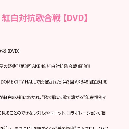
8 紅白対抗歌合戦 【DVD】
戦 【DVD】
の祭典”『第3回 AKB48 紅白対抗歌合戦』開催!!
 DOME CITY HALLで開催された「第3回 AKB48 紅白対抗
ーが紅白の2組にわかれ、“歌で戦い、歌で繋がる”年末恒例イ
て見ることのできない対決やユニット、コラボレーションが目
を迎え、まさに1年を締めくくる“夢の祭典”にふさわしいパフ