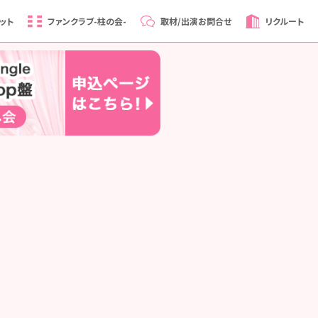
ット
ファンクラブ
-柱の会-
取材/出演
お問合せ
リクルート