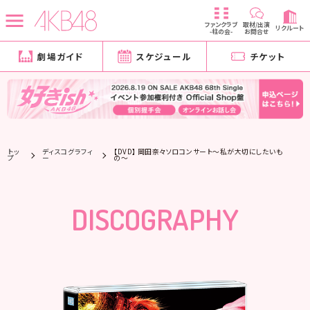
ファンクラブ
取材/出演
リクルート
-柱の会-
お問合せ
劇場ガイド
スケジュール
チケット
トッ
ディスコグラフィ
【DVD】 岡田奈々ソロコンサート～私が大切にしたいも
プ
ー
の～
DISCOGRAPHY