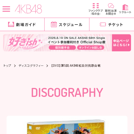
ファンクラブ
取材/出演
リクルート
-柱の会-
お問合せ
劇場ガイド
スケジュール
チケット
トップ
ディスコグラフィー
【DVD】第5回 AKB48紅白対抗歌合戦
DISCOGRAPHY