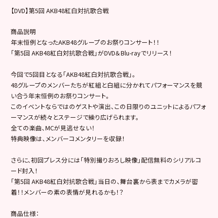
【DVD】第5回 AKB48紅白対抗歌合戦
商品説明
年末恒例となったAKB48グループのお祭りコンサート！！
「第5回 AKB48紅白対抗歌合戦」がDVD＆Blu-rayでリリース！
今回で5回目となる「AKB48紅白対抗歌合戦」。
48グループのメンバーたちが紅組と白組に分かれてパフォーマンスを競
い合う年末恒例のお祭りコンサート。
このイベントならではのゲストや演出、この日限りのユニットによるパフォ
ーマンスが続々とステージで繰り広げられます。
全ての楽曲、MCが見逃せない！
特典映像は、メンバーコメンタリーを収録！
さらに、初回プレス分には「特別撮りおろし映像」配信無料のシリアルコ
ード封入！
「第5回 AKB48紅白対抗歌合戦」当日の、舞台裏から表までカメラが密
着！！メンバーの素の表情が見れるかも！？
商品仕様：