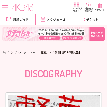
ファンクラブ
取材/出演
リクルート
-柱の会-
お問合せ
劇場ガイド
スケジュール
チケット
トップ
ディスコグラフィー
軽蔑していた愛情【初回生産限定盤】
DISCOGRAPHY