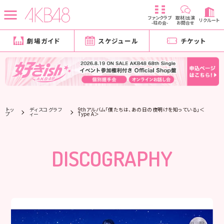
ファンクラブ
取材/出演
リクルート
-柱の会-
お問合せ
劇場ガイド
スケジュール
チケット
トッ
ディスコグラフ
9thアルバム「僕たちは、あの日の夜明けを知っている」＜
プ
ィー
Type A＞
DISCOGRAPHY