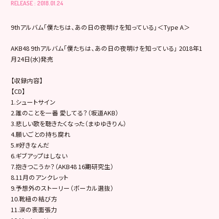
RELEASE : 2018.01.24
9thアルバム「僕たちは、あの日の夜明けを知っている」＜Type A＞
AKB48 9thアルバム「僕たちは、あの日の夜明けを知っている」 2018年1
月24日(水)発売
【収録内容】
【CD】
1.シュートサイン
2.誰のことを一番 愛してる？（坂道AKB）
3.悲しい歌を聴きたくなった（まゆゆきりん）
4.願いごとの持ち腐れ
5.#好きなんだ
6.ギブアップはしない
7.抱きつこうか？（AKB48 16期研究生）
8.11月のアンクレット
9.予想外のストーリー（ボーカル選抜）
10.靴紐の結び方
11.涙の表面張力