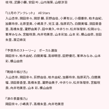
枝 咲、武藤小麟、安田 叶、山内瑞葵、山根涼羽
『11月のアンクレット』 All Stars
入山杏奈、岡田奈々、岡部 麟、荻野由佳、小栗有以、小畑優奈、柏木由紀、
加藤玲奈、北原里英、小嶋真子、兒玉 遥、指原莉乃、白間美瑠、須田亜香
里、高橋朱里、瀧野由美子、田中美久、中井りか、松井珠理奈、松岡はな、
峯岸みなみ、宮脇咲良、向井地美音、山本彩加、山本 彩、横山由依、吉田
朱里、渡辺麻友
『予想外のストーリー』 ボーカル選抜
岡田奈々、柏木由紀、白間美瑠、高柳明音、田野優花、峯岸みなみ、山本
彩、横山由依
『靴紐の結び方』
入山杏奈、岡田奈々、荻野由佳、柏木由紀、加藤玲奈、指原莉乃、白間美
瑠、須田亜香里、高橋朱里、瀧野由美子、中井りか、松井珠理奈、宮脇咲
良、向井地美音、山本 彩、横山由依
『涙の表面張力』
岡田奈々、小嶋真子、高橋朱里、向井地美音