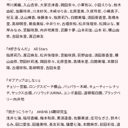
市川美織、入山杏奈、大家志津香、岡田奈々、小栗有以、小田えりな、柏木
由紀、加藤玲奈、川本紗矢、木﨑ゆりあ、北原里英、久保怜音、小嶋真子、
兒玉 遥、込山榛香、後藤楽々、指原莉乃、白間美瑠、須田亜香里、高橋朱
里、高柳明音、朝長美桜、中井りか、古畑奈和、松井珠理奈、松岡はな、峯
岸みなみ、宮脇咲良、向井地美音、武藤十夢、山本彩加、山本 彩、横山由
依、吉田朱里、渡辺麻友
『#好きなんだ』 All Stars
指原莉乃、渡辺麻友、松井珠理奈、宮脇咲良、荻野由佳、須田亜香里、横
山由依、惣田紗莉渚、岡田奈々、北原里英、高橋朱里、白間美瑠、本間日
陽、古畑奈和、高柳明音、吉田朱里
『ギブアップはしない』
チェリー宮脇、ロングスピーチ横山、パッパラー木﨑、キューティーレナッ
チ、サックス古畑、ハリウッドJURINA、ユンボ島田、道頓堀白間、ブラックベ
リー向井地
『抱きつこうか？』 AKB48 16期研究生
浅井七海、稲垣香織、梅本和泉、黒須遥香、佐藤美波、庄司なぎさ、鈴木く
るみ、田口愛佳、田屋美咲、長友彩海、播磨七海、本間麻衣、前田彩佳、道