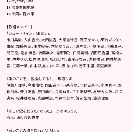
12.Mystery Line
13.恋愛無間地獄
14.天国の隠れ家
【歌唱メンバー】
『シュートサイン』 All Stars
市川美織、入山杏奈、大西桃香、大家志津香、岡田奈々、小栗有以、柏木
由紀、加藤玲奈、川本紗矢、木﨑ゆりあ、北原里英、小嶋陽菜、小嶋真子、
兒玉 遥、込山榛香、後藤楽々、指原莉乃、白間美瑠、須田亜香里、高橋朱
里、中井りか、松井珠理奈、松岡はな、峯岸みなみ、宮脇咲良、向井地美
音、武藤十夢、山本彩加、山本 彩、横山由依、吉田朱里、渡辺麻友
『誰のことを一番 愛してる？』 坂道AKB
伊藤万理華、今泉佑唯、岡田奈々、小栗有以、北野日奈子、小嶋真子、齋
藤飛鳥、菅井友香、寺田蘭世、長濱ねる、平手友梨奈、星野みなみ、堀 未
央奈、松井珠理奈、宮脇咲良、向井地美音、渡辺梨加、渡邉理佐
『悲しい歌を聴きたくなった』 まゆゆきりん
柏木由紀、渡辺麻友
『願いごとの持ち腐れ』 All Stars