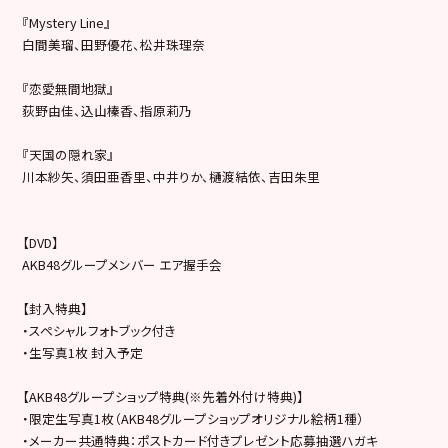
『Mystery Line』
白間美瑠、田野優花、松井珠理奈
『恋愛無間地獄』
荻野由佳、込山榛香、指原莉乃
『天国の隠れ家』
川本紗矢、須田亜香里、中井りか、樋渡結依、吉田朱里
【DVD】
AKB48グループメンバー エア握手会
【封入特典】
・スペシャルフォトブック付き
・生写真1枚 封入予定
【AKB48グループショップ特典(※先着外付け特典)】
・限定生写真1枚（AKB48グループショップオリジナル絵柄1種）
・メーカー共通特典：ポストカード付きプレゼント応募抽選ハガキ