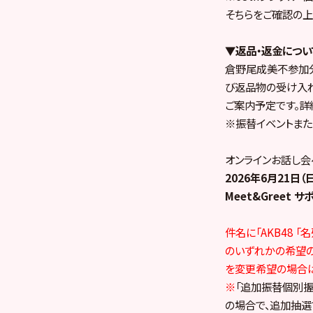
そちらをご確認の上
▼返品・返金につい
倉野尾成美不参加分
び返品物の受け入れ
ご案内予定です。詳
※振替イベントま
オンラインお話し会へ
2026
年6月21日（
Meet&Greet
件名に「AKB48 
のいずれかの希望の部
を変更希望の場合は
※
「追加振替個別
の場合で、追加抽選