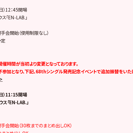
日）12：45開場
「EN-LAB.」
別握手会開始（使用制限なし）
予定
開催時間が当初より変更となっております。
不参加となり、下記、68thシングル発売記念イベントで追加振替をいたし
＞
日）11：15開場
「EN-LAB.」
握手会開始（30枚までのまとめ出しOK）
上のまとめ出しOK