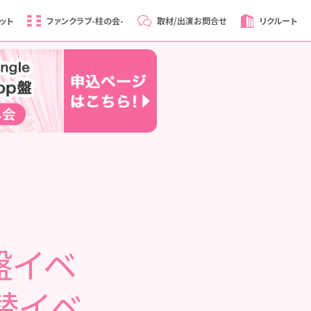
ット
ファンクラブ
-柱の会-
取材/出演
お問合せ
リクルート
S盤イベ
替イベ