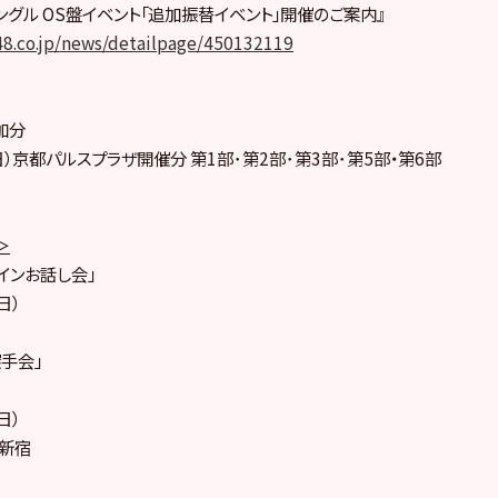
thシングル OS盤イベント「追加振替イベント」開催のご案内』
48.co.jp/news/detailpage/450132119
加分
（日）京都パルスプラザ開催分 第1部･第2部･第3部･第5部・第6部
＞
インお話し会」
日）
手会」
日）
新宿