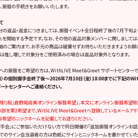
、振替の手続きをお願いいたします。
て
の返品・返金につきましては、振替イベント全日程終了後の7月下旬よ
を開始する予定です。なお、その他の返品対象メンバーに関しましては
細のご案内まで、お手元の商品は破棄せずお待ちいただきますようお願
たは推し増しで対象分をご使用済みの場合は返品対象外となります。
の振替をご希望の方は、WithLIVE Meet&Greet サポートセンター
日）の個別握手会終了後〜2026年7月10日（金）18:00までに下記のWith
 サポートセンターへご連絡ください。
「名残り桜」倉野尾成美オンライン振替希望」、本文にオンライン振替希望枚数、1,
を第2希望まで、WithLIVE Meet&Greetへ登録しているメールア
希望のニックネームを記載してお送りください。
握手会」にご参加いただけない方で同日開催の「追加振替オンラインお話
でのサイン会当選者の方は色紙にサインとニックネームを書かせていただき、