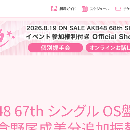
劇場ガイド
スケジュール
チケ
48 67th シングル O
「倉野尾成美分追加振