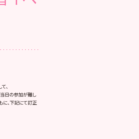
して、
、当日の参加が難し
もに、下記にて訂正