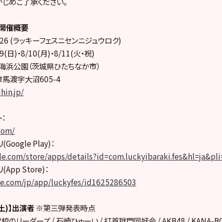
かじめご了承ください。
6」開催概要
s’26 (ラッキーフェスニセンニジュウロク)
9(日)・8/10(月)・8/11(火・祝)
海浜公園（茨城県ひたちなか市）
馬渡字大沼605-4
hin.jp/
：
.com/
oogle Play)：
gle.com/store/apps/details?id=com.luckyibaraki.fes&hl=ja&pli
pp Store)：
le.com/jp/app/luckyfes/id1625286503
(土)】出演者
※第三弾発表時点
校のリーダーズ / 石崎ひゅーい / 打首獄門同好会 / AKB48 / KANA-B