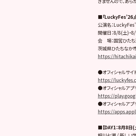
きませんので、あら
■「LuckyFes’2
公演名：LuckyFe
開催日：8/8(土)・8/
会 場：国営ひたち
茨城県ひたちなか市
https://hitachikai
●オフィシャルサイト
https://luckyfes
●オフィシャルアプリ(G
https://play.goo
●オフィシャルアプリ(A
https://apps.app
■【DAY1：8月8日
相川七瀬 / 新しい学