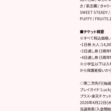
き / 氣志團 / きゃ
SWEET STEADY 
PUFFY / FRUITS Z
■チケット概要
※すべて税込価格
・1日券 大人：14,0
・3日通し券 (5周年
・4日通し券 (5周年
※小学生以下は入場
から保護者扱いから
◇第二次先行(抽選
プレイガイド：Luc
プラス・楽天チケッ
2026年4月22日(水
当選発表/入金開始：2