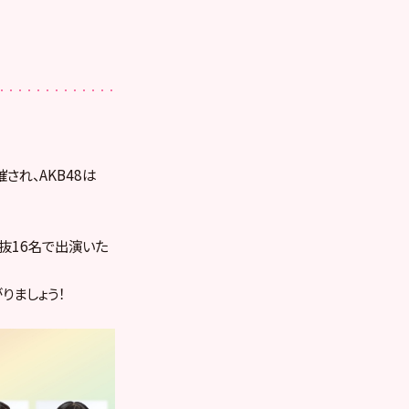
され、AKB48は
選抜16名で出演いた
りましょう！