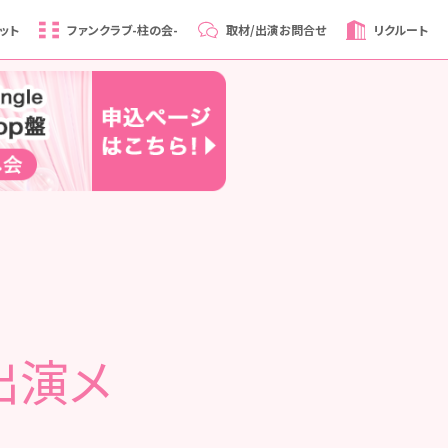
ット
ファンクラブ
-柱の会-
取材/出演
お問合せ
リクルート
』出演メ