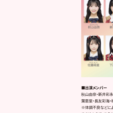
■出演メンバー
秋山由奈・新井彩永
葉恵里・長友彩海・
※体調不良などによ