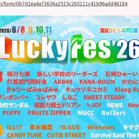
com/form/0b7d2ea4a73636a2515c265111c41b96add46184