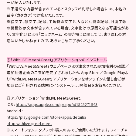
ーが記入いたします。
※不適切な内容が含まれているとスタッフが判断した場合には、本名の
苗字（カタカナ）で対応いたします。
※絵文字、顔文字、記号、半角特殊文字（!、＆など）、特殊記号、旧漢字等
の機種依存文字が含まれている場合、文字化けの原因となる可能性があ
り、文字化けによる「ニックネーム」の書き損じに関しては、書き直しの対
応はいたしかねますので、あらかじめご了承ください。
⑤「WithLIVE Meet&Greet」アプリケーションのインストール
「WithLIVE Meet&Greet」ウェブページより注文された参加権利の確認／
追加抽選企画のご参加を完了されましたら、App Store／Google Playよ
り「WithLIVE Meet&Greet」アプリケーションをオンラインお話し会ご参
加時にご利用される端末にインストールし、開催日をお待ちください。
◎アプリケーション「WithLIVE Meet&Greet」
iOS :
https://apps.apple.com/jp/app/id1525271943
Android :
https://play.google.com/store/apps/details?
id=jp.withlive.greet.meet
※スマートフォン／タブレット端末のみでご使用いただけます。フィーチャ