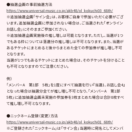
●抽選企画の事前抽選方法
https://www.universal-music.co.jp/akb48/ol_kokuchi03_68th/
※追加抽選企画「サイン会」は、お客様ご自身で参加いただく必要がござ
います。追加抽選企画に参加されない場合は、ご当選された「オンライン
お話し会」にそのままご参加ください。
※追加抽選企画実施後の推し増しは可能となります。ただし、当選が1つ
でもある枠については落選分の推し増しは不可となります。また、当選が
あるチケットにまとめると後からまとめた全ての参加券が推し増し不可
となります。
当選が1つでもあるチケットにまとめた場合は、そのチケットを分けること
も不可となりますのでご注意ください。
例）
「メンバーA 第1部 5枚」を1度にすべて抽選を行い『当選1、お話し会4』
となった場合は抽選分全てが推し増し不可となり、「メンバーA 第1部
5枚」に追加抽選企画未実施の参加券を3枚まとめた場合は合計8枚すべ
て推し増し不可となります。
●ニックネーム登録（変更）方法
https://www.universal-music.co.jp/akb48/ol_kokuchi01_68th/
※ご登録された「ニックネーム」は「サイン会」当選時に宛名としてメンバ