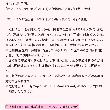
推し増し利用例：
「オンラインお話し会／8/16(日)／伊藤百花／第2部」参加権利
↓
「オンラインお話し会／8/16(日)／小栗有以／第5部」に変更
※推し増し可能な対象メンバーは、開催前にご案内する「オンラインお話
し会」詳細よりご確認いただけます。なお、推し増し可能な対象メンバーは
リアルタイムで変動します。規定に達した場合は推し増し不可となります。
※推し増しを行った枠での追加抽選企画にはご参加いただけません。
※追加抽選企画ご参加後、当選しているチケットの全ての参加権利は推
し増しとして使用いただけません。
※お持ちの参加権利を推し増しに使用した場合、元の参加権利の枠が推
し増し可能数になっていれば元の参加枠にご自身で戻すことは可能で
す。
※ご希望の部／メンバーに推し増しできなかった場合の振替／返品等は
対応できかねます。
※推し増しはご自身の手で「WithLIVE Meet&Greet」WEBページ内でお
手続きいただきます。
④追加抽選企画の事前抽選・ニックネーム登録（変更）