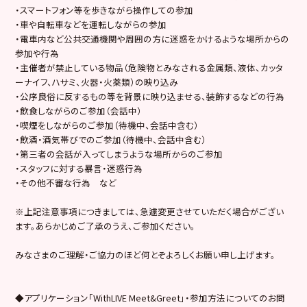
・スマートフォン等を歩きながら操作しての参加
・車や自転車などを運転しながらの参加
・電車内など公共交通機関や周囲の方に迷惑をかけるような場所からの
参加や行為
・主催者が禁止している物品（危険物とみなされる金属類、液体、カッタ
ーナイフ、ハサミ、火器・火薬類）の映り込み
・公序良俗に反するもの等を背景に映り込ませる、装飾するなどの行為
・飲食しながらのご参加（会話中）
・喫煙をしながらのご参加（待機中、会話中含む）
・飲酒・酒気帯びでのご参加（待機中、会話中含む）
・第三者の会話が入ってしまうような場所からのご参加
・スタッフに対する暴言・迷惑行為
・その他不審な行為 など
※上記注意事項につきましては、急遽変更させていただく場合がござい
ます。あらかじめご了承のうえ、ご参加ください。
みなさまのご理解・ご協力のほど何とぞよろしくお願い申し上げます。
◆アプリケーション「WithLIVE Meet&Greet」・参加方法についてのお問