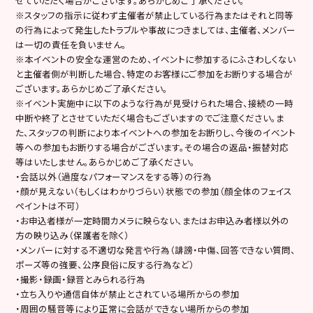
せていただく場合がございます。あらかじめご了承ください。
※スタッフの指示に従わず主催者が禁止している行為またはそれと同等
の行為によって発生したトラブルや事故につきましては、主催者、メンバー
は一切の責任を負いません。
※本イベントの安全な運営のため、イベントに参加するにふさわしくない
と主催者側が判断した場合、特定のお客様にご参加をお断りする場合が
ございます。あらかじめご了承ください。
※イベント実施中に以下のような行為が見受けられた場合、接続の一時
中断や終了とさせていただく場合もございますのでご注意ください。ま
た、スタッフの判断により本イベントへの参加をお断りし、今後のイベント
等への参加もお断りする場合がございます。その場合の返品・振替対応
等はいたしません。あらかじめご了承ください。
・会話以外（過度なパフォーマンスをする等）の行為
・顔が見えない（もしくはわかりづらい）状態での参加（顔全体のフェイス
ペイントは不可）
・お申込者様が一定時間カメラに映らない、またはお申込み者様以外の
方の映り込み（保護者を除く）
・メンバーに対する不適切な発言や行為（誹謗・中傷、回答できない質問、
ポーズ等の強要、公序良俗に反する行為など）
・撮影・録画・録音とみられる行為
・立ち入りや通信自体が禁止とされている場所からの参加
・周囲の騒音等により正常に会話ができない場所からの参加