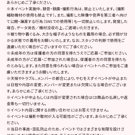
あらかじめご了承ください。
※本イベント実施中、録音・録画・撮影行為は、禁止といたします。（撮影
補助機材の使用も禁止です）。また、撮影した映像や音声を第三者へ向け
て公開・譲渡する行為（SNSでの使用等）も一切禁止いたします。発覚した
場合、データ消去／機材没収の上、ご退場いただきます。
※被り物や着ぐるみ、大きな帽子のようなものを着用の場合、必ず顔が分
かる状態での着用をお願いいたします。なお、スタッフの判断で使用をご
遠慮いただく場合がございますのでご了承ください。
※未成年の方は保護者の方の同意を得たうえでご応募・ご参加ください。
未成年の方がご応募・ご参加された場合は、保護者の方の同意を得たも
のとみなします。また同意を得られない場合はイベントへのご参加をご遠
慮いただきますようお願いいたします。
※天候やトラブル、メンバーの都合により、やむをえずイベントが中止また
は日程や内容の変更、メンバーが変更または欠席になる場合がございま
す。あらかじめご了承ください。
※イベントが中止もしくは内容が変更された場合はCD商品の払戻しや返
金等も一切行いません。
※イベント内容に関するお問い合わせにはお答えできません。
※イベントは撮影や取材が入る可能性がございます。あらかじめご了承く
ださい。
※当日の事故・混乱防止のため、イベントではさまざまな制限を設けさ