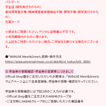
パスポート
学生証（顔写真付きのもの）
身体障害者手帳・精神障害者保健福祉手帳・療育手帳（顔写真付きのも
の）
在留カード
※原本をご用意ください。デジタル証明書は不可です。
※有効期限内のものに限ります。
※上記をご持参いただけない場合、ご参加をお断りする場合がございま
す。
●「WithLIVE Meet&Greet」登録・操作方法
https://www.universal-music.co.jp/akb48/ol_kokuchi01_68th/
③ 参加券の受取確認・参加券の変更等につきまして
Official Shop盤をご注文いただいたお客様は、「WithLIVE Meet&Greet」
ウェブページ上にて会員登録後、参加券の受取・確認を行ってください。
参加券の受取確認には下記2点のご入力が必要です。
・Official Shop盤をご注文されたAKB48グループID
・ご注文時にAKB48グループIDにご登録いただいた電話番号