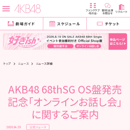
ファンクラブ
取材/出演
リクルート
-柱の会-
お問合せ
劇場ガイド
スケジュール
チケット
トップ
ニュース
ニュース詳細
AKB48 68thSG OS盤発売
記念「オンラインお話し会」
に関するご案内
公式ニュース
2026.04.29