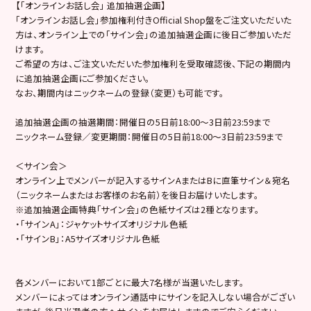
【「オンラインお話し会」 追加抽選企画】
「オンラインお話し会」参加権利付きOfficial Shop盤をご注文いただいた
方は、オンライン上での「サイン会」の追加抽選企画に後日ご参加いただ
けます。
ご希望の方は、ご注文いただいた参加権利を受取確認後、下記の期間内
に追加抽選企画にご参加ください。
なお、期間内はニックネームの登録（変更）も可能です。
追加抽選企画の抽選期間：開催日の5日前18:00～3日前23:59まで
ニックネーム登録／変更期間：開催日の5日前18:00～3日前23:59まで
＜サイン会＞
オンライン上でメンバーが記入するサインAまたはBに直筆サイン＆宛名
（ニックネームまたはお客様のお名前）を後日お届けいたします。
※追加抽選企画特典「サイン会」の色紙サイズは2種となります。
・「サインA」：ジャケットサイズオリジナル色紙
・「サインB」：A5サイズオリジナル色紙
各メンバーにおいて1部ごとに最大7名様が当選いたします。
メンバーによってはオンライン通話中にサインを記入しない場合がござい