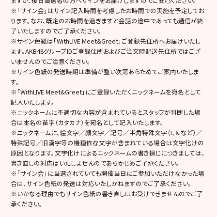
ますが、後日当選者の方へサインをお届けしますのでご安心ください。
※「サイン会」はサイン記入時間を考慮したお時間での実施を予定してお
ります。なお、既定のお時間を過ぎますと会話の途中であっても通信が終
了いたしますのでご了承ください。
※サイン色紙は「WithLIVE Meet&Greet」ご登録先住所へお届けいたし
ます。AKB48グループIDご登録住所およびご注文時配送先住所ではござ
いませんのでご注意ください。
※サイン色紙の発送時期は準備が整い次第あらためてご案内いたしま
す。
※「WithLIVE Meet&Greet」にご登録いただくニックネームを宛名として
記入いたします。
※ニックネームに不適切な内容が含まれているとスタッフが判断した場
合は本名の苗字（カタカナ）を宛名として記入いたします。
※ニックネームに、絵文字／顔文字／記号／半角特殊文字（!、＆など）／
特殊記号／旧漢字等の機種依存文字が含まれている場合は文字化けの
原因となります。文字化けによるニックネームの書き損じにつきましては、
書き直しの対応はいたしませんのであらかじめご了承ください。
※「サイン会」に当選されていても開催当日にご参加いただけなかった場
合は、サイン色紙の発送は対応いたしかねますのでご了承ください。
※いかなる理由でもサイン色紙の書き直しはお受けできませんのでご了
承ください。