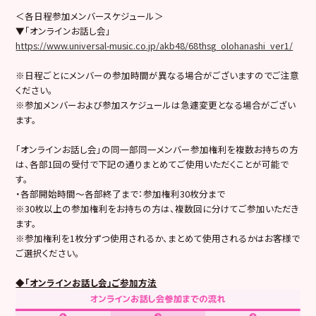
＜各日程参加メンバースケジュール＞
▼「オンラインお話し会」
https://www.universal-music.co.jp/akb48/68thsg_olohanashi_ver1/
※日程ごとにメンバーの参加時間が異なる場合がございますのでご注意
ください。
※参加メンバーおよび参加スケジュールは急遽変更となる場合がござい
ます。
「オンラインお話し会」の同一部同一メンバー参加権利を複数お持ちの方
は、各部1回の受付で下記の通りまとめてご使用いただくことが可能で
す。
・各部開始時間～各部終了まで：参加権利30枚分まで
※30枚以上の参加権利をお持ちの方は、複数回に分けてご参加いただき
ます。
※参加権利を1枚分ずつ使用されるか、まとめて使用されるかはお客様で
ご選択ください。
◆「オンラインお話し会」ご参加方法