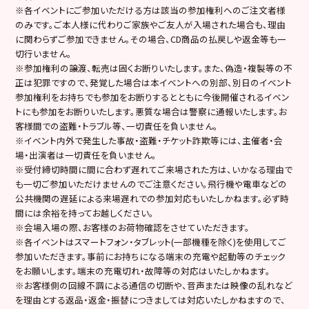
※各イベントにご参加いただける方は該当の参加権利へのご注文者様
のみです。ご本人様に代わりご家族やご友人が入場された場合も、理由
に関わらずご参加できません。その場合、CD商品の払戻しや返金等も一
切行いません。
※参加権利の譲渡、転売は固くお断りいたします。また、偽造・複製等の不
正は犯罪ですので、発覚した場合は本イベントへの別部、別日のイベント
参加権利をお持ちでも参加をお断りするとともに今後開催されるイベン
トにも参加をお断りいたします。悪質な場合は警察に通報いたします。お
客様間での盗難・トラブル等、一切責任を負いません。
※イベント内外で発生した事故・盗難・チケット詐欺等には、主催者・会
場・出演者は一切責任を負いません。
※受付締切時間に間に合わず遅れてご来場された方は、いかなる理由で
も一切ご参加いただけませんのでご注意ください。飛行機や電車などの
公共機関の遅延による来場遅れでの参加対応もいたしかねます。必ず時
間には余裕を持ってお越しください。
※会場入場の際、お客様のお荷物確認をさせていただきます。
※各イベントはスマートフォン・タブレット(一部機種を除く)を使用してご
参加いただきます。事前にお持ちになる端末の充電や起動等のチェック
をお願いします。端末の充電切れ・故障等の対応はいたしかねます。
※お客様側の回線不調による通信の切断や、音声または映像の乱れなど
を理由とする返品・返金・振替につきましては対応いたしかねますので、