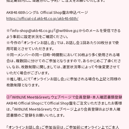
指定期日内にご当選分のご予約／ご注文をお願いいたします。
AKB48 68thシングル Official Shop盤お申込ページ
https://official-cd.akb48.co.jp/akb48-68th/
※『info-shop@akb48.co.jp』『@withlive.jp』からのメールを受信できる
よう事前に設定状況をご確認ください。
※今作の「オンラインお話し会」では、お話し会１回あたり30枚分まで使
用可能とさせていただきます。
※同一メンバーの同一日時・時間割において30枚より多く使用される場
合は、複数回に分けてのご参加となりますので、あらかじめご了承くださ
い。なお、枚数制限に関しましては、運営状況等によって今後変更させて
いただく場合がございます。
※推し増しにて「オンラインお話し会」に参加される場合も上記と同様の
枚数制限となります。
②「WithLIVE Meet&Greet」ウェブページで会員登録・本人確認書類登録
AKB48 Official ShopにてOfficial Shop盤をご注文いただきましたお客様
は、「WithLIVE Meet&Greet」ウェブページ上より会員登録および本人確
認書類のご登録をお願いいたします。
「オンラインお話し会」ご参加当日は、ご参加前にオンライン上でご本人