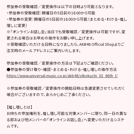
参加券の受取確認／変更操作は以下の日時より可能となります。
・参加券の受取確認：開催日の5日前の18:00から可能
・参加券の変更：開催日の5日前の18:00から可能（まとめる・わける・推し
増しに変更）
※「オンラインお話し会」当日でも受取確認／変更操作は可能ですが、変
更される場合はお早めの操作をお願い申し上げます。
※受取確認いただける日時になりましたら、AKB48 Official Shopよりご
注文時のメールアドレスにご案内いたします。
参加券の受取確認／変更操作の方法は下記よりご確認ください。
●参加券の受け取り・確認・まとめる・わける・推し増しの操作方法
https://www.universal-music.co.jp/akb48/olkokuchi_02_68th_l/
※参加券の受取確認／変更操作の開始日時は急遽変更させていただく
場合がございますので、あらかじめご了承ください。
【推し増しとは】
お持ちの参加権利を、推し増し可能な対象メンバーに限り、同一日の異な
る部および他メンバーの「オンラインお話し会」へ変更いただけるシステ
ムです。