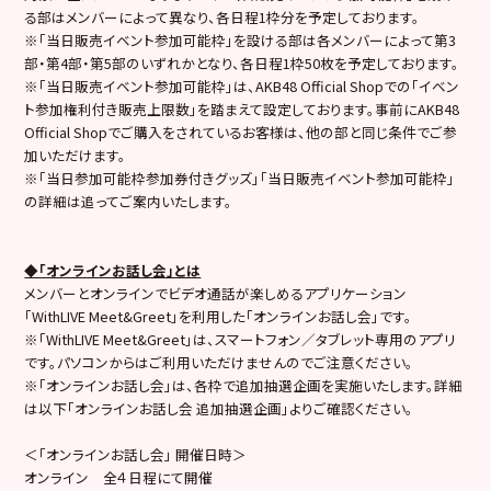
る部はメンバーによって異なり、各日程1枠分を予定しております。
※「当日販売イベント参加可能枠」を設ける部は各メンバーによって第3
部・第4部・第5部のいずれかとなり、各日程1枠50枚を予定しております。
※「当日販売イベント参加可能枠」は、AKB48 Official Shopでの「イベン
ト参加権利付き販売上限数」を踏まえて設定しております。事前にAKB48
Official Shopでご購入をされているお客様は、他の部と同じ条件でご参
加いただけます。
※「当日参加可能枠参加券付きグッズ」「当日販売イベント参加可能枠」
の詳細は追ってご案内いたします。
◆「オンラインお話し会」とは
メンバーとオンラインでビデオ通話が楽しめるアプリケーション
「WithLIVE Meet&Greet」を利用した「オンラインお話し会」です。
※「WithLIVE Meet&Greet」は、スマートフォン／タブレット専用のアプリ
です。パソコンからはご利用いただけませんのでご注意ください。
※「オンラインお話し会」は、各枠で追加抽選企画を実施いたします。詳細
は以下「オンラインお話し会 追加抽選企画」よりご確認ください。
＜「オンラインお話し会」 開催日時＞
オンライン 全４日程にて開催