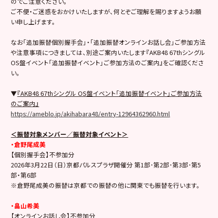
のでご注意ください。
ご不便・ご迷惑をおかけいたしますが、何とぞご理解を賜りますようお願
い申し上げます。
なお「追加振替個別握手会」・「追加振替オンラインお話し会」ご参加方法
や注意事項につきましては、別途ご案内いたします『AKB48 67thシングル
OS盤イベント「追加振替イベント」ご参加方法のご案内』をご確認くださ
い。
▼
『AKB48 67thシングル OS盤イベント「追加振替イベント」ご参加方法
のご案内』
https://ameblo.jp/akihabara48/entry-12964362960.html
＜振替対象メンバー／振替対象イベント＞
・倉野尾成美
【個別握手会】不参加分
2026年3月22日（日）京都パルスプラザ開催分 第1部･第2部･第3部･第5
部・第6部
※倉野尾成美の振替は京都での振替の他に関東でも振替を行います。
・畠山希美
【オンラインお話し会】不参加分