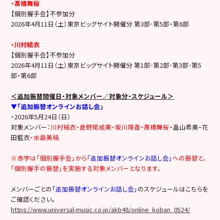
・髙橋舞桜
【個別握手会】不参加分
2026年4月11日（土）東京ビッグサイト開催分 第3部･第5部・第6部
・川村結衣
【個別握手会】不参加分
2026年4月11日（土）東京ビッグサイト開催分 第1部･第2部･第3部･第5
部・第6部
＜追加振替開催日・対象メンバー／対象分・スケジュール＞
▼「追加振替オンラインお話し会」
・2026年5月24日（日）
対象メンバー：
川村結衣・倉野尾成美・坂川陽香・髙橋舞桜
・畠山希美・花
田藍衣
・水島美結
※赤字は「個別握手会」から
「追加振替オンラインお話し会」
への振替と、
「個別握手の振替」を実施する対象メンバーとなります。
メンバーごとの
「追加振替オンラインお話し会」
のスケジュールはこちらを
ご確認ください。
https://www.universal-music.co.jp/akb48/online_koban_0524/