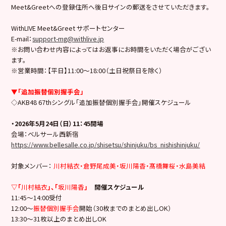
Meet&Greetへの登録住所へ後日サインの郵送をさせていただきます。
WithLIVE Meet&Greet サポートセンター
E-mail：
support-mg@withlive.jp
※お問い合わせ内容によってはお返事にお時間をいただく場合がござい
ます。
※営業時間：【平日】11:00〜18:00（土日祝祭日を除く）
▼「追加振替個別握手会」
◇AKB48 67thシングル「追加振替個別握手会」開催スケジュール
・2026年5月24日（日）11：45開場
会場：ベルサール西新宿
https://www.bellesalle.co.jp/shisetsu/shinjuku/bs_nishishinjuku/
対象メンバー：
川村結衣・倉野尾成美・坂川陽香・髙橋舞桜・水島美結
▽「
川村結衣
」、「
坂川陽香
」
開催スケジュール
11:45〜14:00受付
12:00〜
振替個別握手会
開始（30枚までのまとめ出しOK）
13:30〜31枚以上のまとめ出しOK