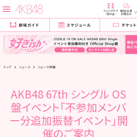
ファンクラブ
取材/出演
-柱の会-
お問合せ
劇場ガイド
スケジュール
チケット
トップ
ニュース
ニュース詳細
AKB48 67th シングル OS
盤イベント「不参加メンバ
ー分追加振替イベント」開
催のご案内