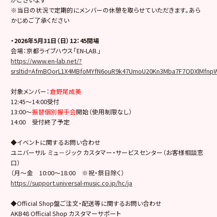
※当日の状況で定期的にメンバーの休憩を取らせていただきます。あら
かじめご了承ください
・2026年5月31日（日）12：45開場
会場：京都ライブハウス「EN-LAB.」
https://www.en-lab.net/?
srsltid=AfmBOorL1X4MBfoMYfN6ouR9k47UmoU20Kn3Mba7F7ODXlMfnp
対象メンバー：
倉野尾成美
12:45〜14:00受付
13:00〜
振替個別握手会
開始（使用制限なし）
14:00 受付終了予定
◆イベントに関するお問い合わせ
ユニバーサル ミュ－ジック カスタマー・サービスセンター（お客様相談窓
口）
（月～金 10:00～18:00 ※祝・祭日除く）
https://support.universal-music.co.jp/hc/ja
◆Official Shop盤ご注文・配送等に関するお問い合わせ
AKB48 Official Shop カスタマーサポート