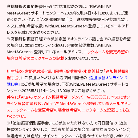
髙橋舞桜の追加振替日程にご参加希望の方は、下記WithLIVE
Meet&Greet サポートセンターへ2026年5月14日（木）18:00までにご連
絡ください。件名に「AKB48個別握手会 髙橋舞桜振替日程参加希望」、
本文に参加希望枚数、WithLIVE Meet&Greetへ登録しているメールアド
レスを記載してお送りください。
※髙橋舞桜振替日程での参加希望でオンラインお話し会での振替を希望
の場合は、本文にオンラインお話し会振替希望枚数、WithLIVE
Meet&Greetへ登録しているメールアドレス、
ニックネームを変更希望の
場合は希望のニックネームの記載
をお願いいたします。
川村結衣・倉野尾成美・
坂川陽香・髙橋舞桜・水島美結
の
「追加振替個別
握手会」
にご参加いただけない方で同日開催の
「追加振替オンラインお
話し会」
にご参加希望の場合は、下記WithLIVE Meet&Greet サポートセ
ンターへ2026年5月14日（木）18:00までにご連絡ください。
件名に「AKB48 オンライン振替希望 メンバー名◯◯◯◯」、本文にオン
ライン振替希望枚数、WithLIVE Meet&Greetへ登録しているメールアドレ
ス、ニックネームを変更希望の場合は希望のニックネームを記載してお送
りください。
※「追加振替個別握手会」にご参加いただけない方で同日開催の「追加
振替オンラインお話し会」にご参加希望の場合で、追加抽選でのサイン会
当選者の方は色紙にサインとニックネームを書かせていただき、WithLIVE