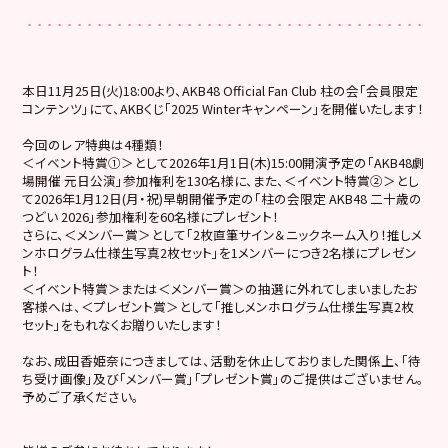
本日11月25日(火)18:00より、AKB48 Official Fan Club 柱の会「会員限定
コンテンツ」にて、AKBくじ「2025 Winterキャンペーン」を開催いたします！
今回のレア特典は4種類！
＜イベント特賞①＞として2026年1月1日(木)15:00開演予定の「AKB48劇
場開催 元日公演」参加権利を130名様に、また、＜イベント特賞②＞とし
て2026年1月12日(月・祝)早朝開催予定の「柱の会限定 AKB48 二十歳の
つどい 2026」参加権利を60名様にプレゼント！
さらに、＜メンバー賞＞として「2枚直筆サイン＆ニックネーム入り！推しメ
ンホログラム仕様生写真2枚セット」を1メンバーにつき2名様にプレゼン
ト！
＜イベント特賞＞または＜メンバー賞＞の抽選に外れてしまいましたお
客様へは、＜プレゼント賞＞として「推しメンホログラム仕様生写真2枚
セット」をもれなくお贈りいたします！
なお、成田香姫奈につきましては、活動を休止しておりました関係上、「待
ち受け画像」及び「メンバー賞」「プレゼント賞」のご提供はございません。
予めご了承ください。