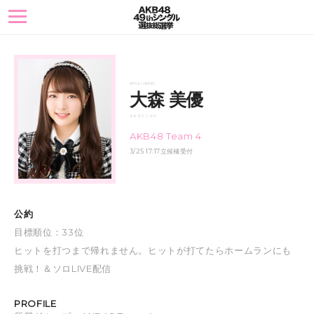
toggle
navigation
MIYUU OMORI
大森 美優
オオモリ ミユウ
AKB48 Team 4
3/25 17:17立候補受付
公約
目標順位：33位
ヒットを打つまで帰れません。ヒットが打てたらホームランにも
挑戦！＆ソロLIVE配信
PROFILE