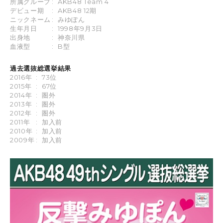
所属グループ
:
AKB48 Team 4
デビュー期
:
AKB48 12期
ニックネーム
:
みゆぽん
生年月日
:
1998年9月3日
出身地
:
神奈川県
血液型
:
B型
過去選抜総選挙結果
2016年
:
73位
2015年
:
67位
2014年
:
圏外
2013年
:
圏外
2012年
:
圏外
2011年
:
加入前
2010年
:
加入前
2009年
:
加入前