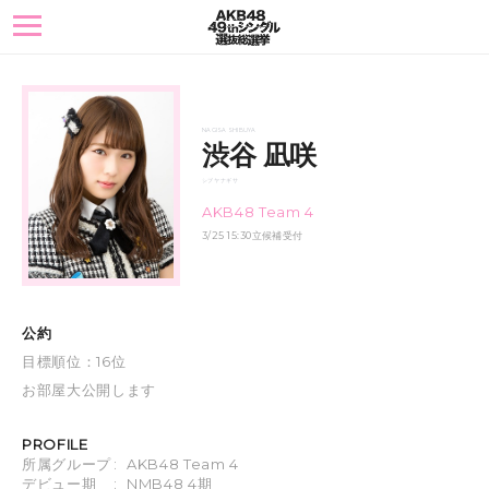
toggle
navigation
NAGISA SHIBUYA
渋谷 凪咲
シブヤ ナギサ
AKB48 Team 4
3/25 15:30立候補受付
公約
目標順位：16位
お部屋大公開します
PROFILE
所属グループ
:
AKB48 Team 4
デビュー期
:
NMB48 4期