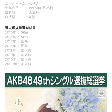
ニックネーム
:
なぎさ
生年月日
:
1996年8月25日
出身地
:
大阪府
血液型
:
A型
過去選抜総選挙結果
2016年
:
56位
2015年
:
58位
2014年
:
圏外
2013年
:
圏外
2012年
:
加入前
2011年
:
加入前
2010年
:
加入前
2009年
:
加入前