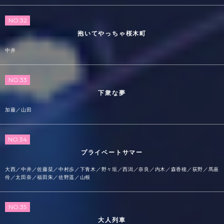
NO.32
抱いてやっちゃ桜木町
中井
NO.33
下衆な夢
加藤／山田
NO.34
プライベートサマー
大西／中井／佐藤栞／中村歩／下青木／野々垣／西潟／奈良／内木／森香穂／荻野／馬嘉
伶／太田奈／福田朱／佐野遥／山根
NO.35
大人列車