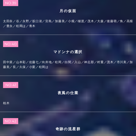
NO.39
月の仮面
太田奈／谷／永野／坂口渚／宮島／加藤美／小畑／樋渡／茂木／大森／後藤萌／角／高畑
／豊永／松岡は／青木
NO.40
マドンナの選択
田中菜／山本彩／佐藤七／向井地／松岡／白間／入山／神志那／村重／茂木／市川美／加
藤美／長／久保／小栗／松岡は
NO.41
夜風の仕業
柏木
NO.42
奇跡の流星群