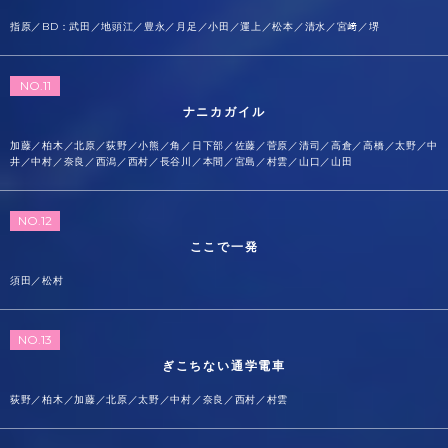
指原／BD：武田／地頭江／豊永／月足／小田／運上／松本／清水／宮﨑／堺
NO.11
ナニカガイル
加藤／柏木／北原／荻野／小熊／角／日下部／佐藤／菅原／清司／高倉／高橋／太野／中
井／中村／奈良／西潟／西村／長谷川／本間／宮島／村雲／山口／山田
NO.12
ここで一発
須田／松村
NO.13
ぎこちない通学電車
荻野／柏木／加藤／北原／太野／中村／奈良／西村／村雲