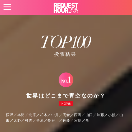
t
o
g
g
l
e
n
a
v
i
g
a
t
i
o
n
世界はどこまで青空なのか？
NGT48
荻野／本間／北原／柏木／中井／高倉／西潟／山口／加藤／小熊／山
田／太野／村雲／菅原／長谷川／佐藤／宮島／角