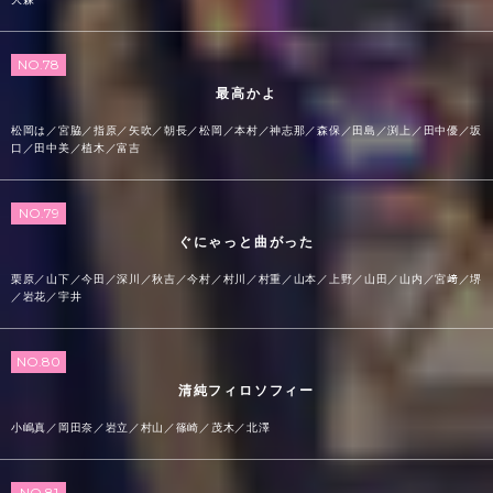
NO.78
最高かよ
松岡は／宮脇／指原／矢吹／朝長／松岡／本村／神志那／森保／田島／渕上／田中優／坂
口／田中美／植木／富吉
NO.79
ぐにゃっと曲がった
栗原／山下／今田／深川／秋吉／今村／村川／村重／山本／上野／山田／山内／宮﨑／堺
／岩花／宇井
NO.80
清純フィロソフィー
小嶋真／岡田奈／岩立／村山／篠崎／茂木／北澤
NO.81