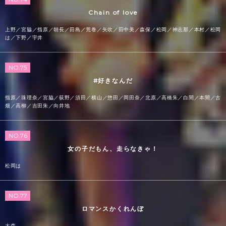
Chain of love
上野／宮脇／指原／朝長／田島／荒巻／矢吹／田中美／森保／松岡／神志那／本村／松岡
は／下野／宇井
NO.75
#好きなんだ
指原／珠理奈／宮脇／荻野／須田／横山／惣田／岡田奈／北原／高橋朱／白間／本間／古
畑／高柳／吉田朱／向井地
NO.76
女の子だもん、走らなきゃ！
松岡は
NO.77
ロマンスかくれんぼ
大森