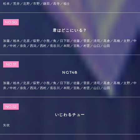
松本／荒井／北野／市野／鎌田／高寺／福士
NO.50
君はどこにいる？
加藤／柏木／北原／荻野／小熊／角／日下部／佐藤／菅原／清司／高倉／高橋／太野／中
井／中村／奈良／西潟／西村／長谷川／本間／宮島／村雲／山口／山田
NO.51
NGT48
加藤／柏木／北原／荻野／小熊／角／日下部／佐藤／菅原／清司／高倉／高橋／太野／中
井／中村／奈良／西潟／西村／長谷川／本間／宮島／村雲／山口／山田
NO.52
いじわるチュー
矢吹