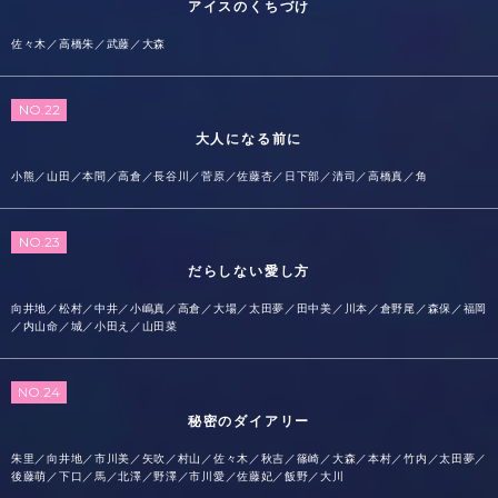
アイスのくちづけ
佐々木／高橋朱／武藤／大森
NO.22
大人になる前に
小熊／山田／本間／高倉／長谷川／菅原／佐藤杏／日下部／清司／高橋真／角
NO.23
だらしない愛し方
向井地／松村／中井／小嶋真／高倉／大場／太田夢／田中美／川本／倉野尾／森保／福岡
／内山命／城／小田え／山田菜
NO.24
秘密のダイアリー
朱里／向井地／市川美／矢吹／村山／佐々木／秋吉／篠崎／大森／本村／竹内／太田夢／
後藤萌／下口／馬／北澤／野澤／市川愛／佐藤妃／飯野／大川