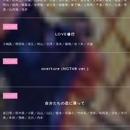
小栗／松岡は／小畑／山本彩加／久保／田中美／矢吹／倉野尾／太田夢／樋渡／高倉／本
間日／福岡／後藤楽／岩田陽／坂口渚／後藤萌／薮下楓／上西怜／千葉／西川／山邊／菅
原／山内瑞／浅井
NO.85
LOVE修行
小嶋真／岡田奈／岩立／村山／北澤／茂木／篠崎／佐々木／大森
NO.86
overture (NGT48 ver.)
—
NO.87
自分たちの恋に限って
坂口理／田中菜／小栗／込山／山口／植木／武藤小／竹内彩／荒井／松岡菜／渋谷／市川
美／本村／熊崎／北川／内木