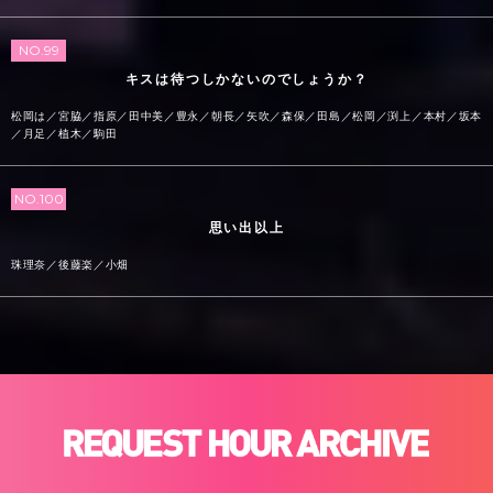
NO.99
キスは待つしかないのでしょうか？
松岡は／宮脇／指原／田中美／豊永／朝長／矢吹／森保／田島／松岡／渕上／本村／坂本
／月足／植木／駒田
NO.100
思い出以上
珠理奈／後藤楽／小畑