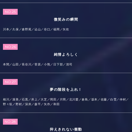
NO.25
微笑みの瞬間
川本／久保／倉野尾／込山／谷口／福岡／矢吹
NO.26
純情よろしく
本間／山田／長谷川／菅原／小熊／日下部／清司
NO.27
夢の階段を上れ！
相川／渥美／石黒／井上／大芝／岡田／片岡／北川愛／倉島／坂本／佐藤／白雪／仲村／
野々垣／野村／深井／森平／矢作／和田
NO.28
抑えきれない衝動