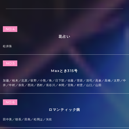
NO.4
花占い
松井珠
NO.5
Maxとき315号
加藤／柏木／北原／荻野／小熊／角／日下部／佐藤／菅原／清司／高倉／高橋／太野／中
井／中村／奈良／西潟／西村／長谷川／本間／宮島／村雲／山口／山田
NO.6
ロマンティック病
田中美／朝長／田島／松岡は／矢吹