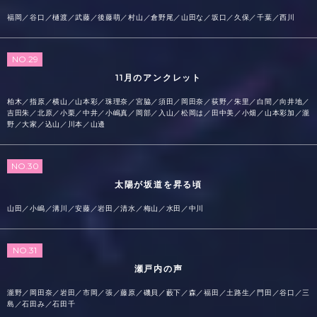
福岡／谷口／樋渡／武藤／後藤萌／村山／倉野尾／山田な／坂口／久保／千葉／西川
NO.29
11月のアンクレット
柏木／指原／横山／山本彩／珠理奈／宮脇／須田／岡田奈／荻野／朱里／白間／向井地／
吉田朱／北原／小栗／中井／小嶋真／岡部／入山／松岡は／田中美／小畑／山本彩加／瀧
野／大家／込山／川本／山邊
NO.30
太陽が坂道を昇る頃
山田／小嶋／溝川／安藤／岩田／清水／梅山／水田／中川
NO.31
瀬戸内の声
瀧野／岡田奈／岩田／市岡／張／藤原／磯貝／藪下／森／福田／土路生／門田／谷口／三
島／石田み／石田千