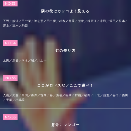
NO.53
隣の彼はカッコよく見える
下野／熊沢／田中菜／神志那／田中優／植木／外薗／荒巻／地頭江／小田／武田／松本／
運上／清水／駒田
NO.54
虹の作り方
太田／渋谷／内木／城／川上千
NO.55
ここがロドスだ／ここで跳べ！
入山／矢倉／白間／森保／古畑／谷／渋谷／篠崎／村山／福岡／田北／山邊／谷口／西川
／千葉／小嶋菜
NO.56
意外にマンゴー