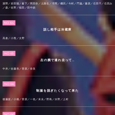
瀧野／岩田陽／薮下／岡田奈／土路生／市岡／磯貝／今村／門脇／藤原／石田千／石田み
／森／佐野／福田／田中皓
NO.64
話し相手は冷蔵庫
高倉／小熊／太野
NO.65
左の腕で連れ去って…
中井／佐藤杏／菅原／奈良
NO.66
制服を脱ぎたくなって来た
後藤楽／小畑／菅原／一色／末永／野島／水野／上村
NO.66