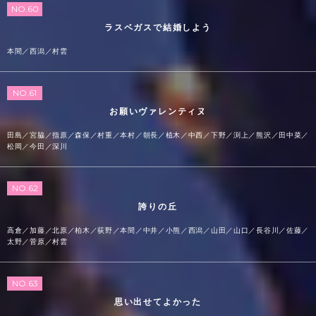
NO.60
ラスベガスで結婚しよう
本間／西潟／村雲
NO.61
お願いヴァレンティヌ
田島／宮脇／指原／森保／村重／本村／朝長／植木／中西／下野／渕上／熊沢／田中菜／
松岡／今田／深川
NO.62
誇りの丘
高倉／加藤／北原／柏木／荻野／本間／中井／小熊／西潟／山田／山口／長谷川／佐藤／
太野／菅原／村雲
NO.63
思い出せてよかった