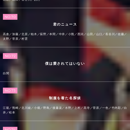
NO.70
君のニュース
高倉／加藤／北原／柏木／荻野／本間／中井／小熊／西潟／山田／山口／長谷川／佐藤／
太野／菅原／村雲
NO.72
僕は愛されてはいない
白間
NO.73
制服を着た名探偵
江籠／熊崎／北川綾／小畑／野島／後藤楽／水野／上村／高寺／菅原／一色／竹内彩／白
井／松本
NO.74