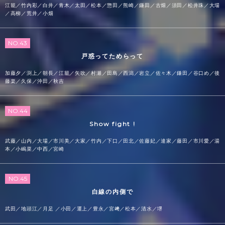
江籠／竹内彩／白井／青木／太田／松本／惣田／熊崎／鎌田／古畑／須田／松井珠／大場
／高柳／荒井／小畑
NO.43
戸惑ってためらって
加藤夕／渕上／朝長／江籠／矢吹／村瀬／田島／西潟／岩立／佐々木／鎌田／谷口め／後
藤楽／久保／沖田／秋吉
NO.44
Show fight !
武藤／山内／大場／市川美／大家／竹内／下口／田北／佐藤妃／達家／藤田／市川愛／湯
本／小嶋菜／中西／宮崎
NO.45
白線の内側で
武田／地頭江／月足 ／小田／運上／豊永／宮﨑／松本／清水／堺