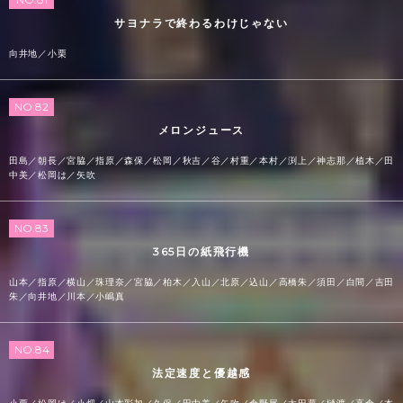
サヨナラで終わるわけじゃない
向井地／小栗
NO.82
メロンジュース
田島／朝長／宮脇／指原／森保／松岡／秋吉／谷／村重／本村／渕上／神志那／植木／田
中美／松岡は／矢吹
NO.83
365日の紙飛行機
山本／指原／横山／珠理奈／宮脇／柏木／入山／北原／込山／高橋朱／須田／白間／吉田
朱／向井地／川本／小嶋真
NO.84
法定速度と優越感