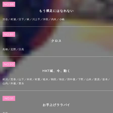
NO.88
もう裸足にはなれない
渋谷／村瀬／日下／林／川上千／沖田／内木／小嶋
NO.89
クロス
高柳／北野／日高
NO.90
HKT城、今、動く
村川／荒巻／山下／本村／村重／植木／駒田／秋吉／田中優／下野／山本／栗原／坂本／
山内／外薗／豊永
NO.91
お手上げララバイ