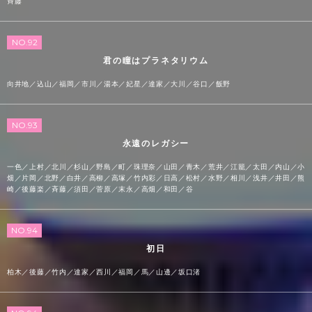
斉藤
NO.92
君の瞳はプラネタリウム
向井地／込山／福岡／市川／湯本／妃星／達家／大川／谷口／飯野
NO.93
永遠のレガシー
一色／上村／北川／杉山／野島／町／珠理奈／山田／青木／荒井／江籠／太田／内山／小
畑／片岡／北野／白井／高柳／高塚／竹内彩／日高／松村／水野／相川／浅井／井田／熊
崎／後藤楽／斉藤／須田／菅原／末永／高畑／和田／谷
NO.94
初日
柏木／後藤／竹内／達家／西川／福岡／馬／山邊／坂口渚