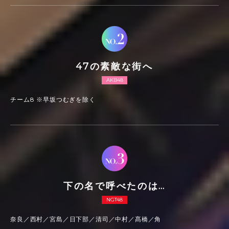
47の素敵な街へ
AKB48
チーム8 ※早坂つむぎを除く
下の名で呼べたのは…
NGT48
奈良／西村／宮島／日下部／清司／中村／髙橋／角