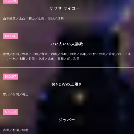
NO.94
サササ サイコー！
山本彩加／上西／梅山／山田／岩田／溝川
NO.96
いい人いい人詐欺
水野／杉山／野島／山田／青木／内山／小畑／白井／高塚／松村／井田／菅原／相川／浅
井／一色／太田／片岡／上村／末永／高畑／町／和田
NO.97
おNEWの上履き
市川／白間／梅山
NO.98
ジッパー
吉田／村瀬／植村