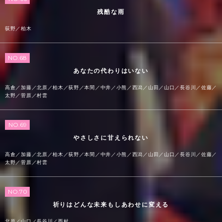
残酷な雨
荻野／柏木
NO.68
あなたの代わりはいない
高倉／加藤／北原／柏木／荻野／本間／中井／小熊／西潟／山田／山口／長谷川／佐藤／
太野／菅原／村雲
NO.69
やさしさに甘えられない
高倉／加藤／北原／柏木／荻野／本間／中井／小熊／西潟／山田／山口／長谷川／佐藤／
太野／菅原／村雲
NO.70
祈りはどんな未来もしあわせに変える
北原／山口／長谷川／西村