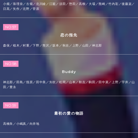
小畑／珠理奈／古畑／北川綾／江籠／須田／惣田／高柳／大場／熊崎／竹内彩／後藤楽／
日高／矢作／北野／菅原
NO.57
恋の指先
森保／植木／村重／下野／熊沢／坂本／秋吉／上野／山田／神志那
NO.58
Buddy
神志那／田島／指原／田中美／矢吹／松岡／山本／秋吉／駒田／田中菜／上野／宇井／山
田／豊永
NO.59
最初の愛の物語
高橋朱／小嶋真／向井地