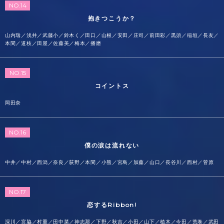
NO.14
抱きつこうか？
山内瑞／浅井／武藤小／鈴木く／田口／山根／安田／庄司／前田彩／黒須／稲垣／長友／
本間／道枝／田屋／佐藤美／梅本／播磨
NO.15
コイントス
岡田奈
NO.16
僕の涙は流れない
中井／中村／西潟／奈良／荻野／本間／小熊／宮島／加藤／山口／長谷川／西村／菅原
NO.17
恋するRibbon!
深川／宮脇／村重／田中菜／神志那／下野／秋吉／小田／山下／植木／今田／荒巻／武田