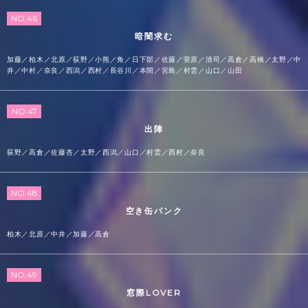
NO.46
暗闇求む
加藤／柏木／北原／荻野／小熊／角／日下部／佐藤／菅原／清司／高倉／高橋／太野／中
井／中村／奈良／西潟／西村／長谷川／本間／宮島／村雲／山口／山田
NO.47
出陣
荻野／高倉／佐藤杏／太野／西潟／山口／村雲／西村／奈良
NO.48
空き缶パンク
柏木／北原／中井／加藤／高倉
NO.49
窓際LOVER