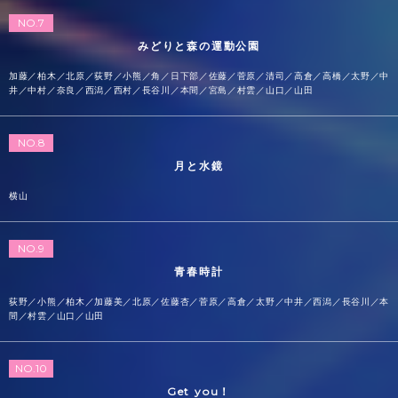
NO.7
みどりと森の運動公園
加藤／柏木／北原／荻野／小熊／角／日下部／佐藤／菅原／清司／高倉／高橋／太野／中
井／中村／奈良／西潟／西村／長谷川／本間／宮島／村雲／山口／山田
NO.8
月と水鏡
横山
NO.9
青春時計
荻野／小熊／柏木／加藤美／北原／佐藤杏／菅原／高倉／太野／中井／西潟／長谷川／本
間／村雲／山口／山田
NO.10
Get you！