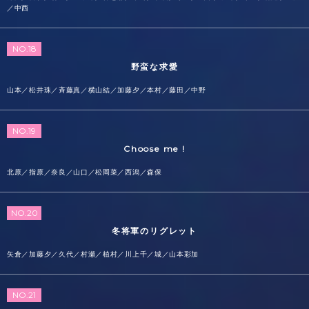
／中西
NO.18
野蛮な求愛
山本／松井珠／斉藤真／横山結／加藤夕／本村／藤田／中野
NO.19
Choose me !
北原／指原／奈良／山口／松岡菜／西潟／森保
NO.20
冬将軍のリグレット
矢倉／加藤夕／久代／村瀬／植村／川上千／城／山本彩加
NO.21