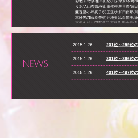
彩/松井玲奈/柏木由紀/川栄李奈/木崎ゆ
りあ/入山杏奈/横山由依/生駒里奈/須田
亜香里/小嶋真子/兒玉遥/大和田南那/川
本紗矢/加藤玲奈/向井地美音/白間美瑠/
森保まどか/田野優花/高橋朱里/大島涼
花/武藤十夢/中野郁海/峯岸みなみ/宮澤
佐江/渡辺美優紀
2015.1.26
201位～299位
7位 奇跡は間に合わない
宮澤佐江/松井珠理奈/中西優香
2015.1.26
301位～396位
10位 清純フィロソフィー
2015.1.26
401位～497位
小嶋真子/西野未姫/岡田奈々/峯岸みな
み/村山彩希/岩立沙穂/相笠萌/梅田綾乃
茂木忍/篠崎彩奈/北澤早紀/岡田彩花/内
山奈月/橋本耀/前田美月
13位 私はブルーベリーパイ
神志那結衣/駒田京伽/坂口理子/荒巻美
咲/栗原紗英