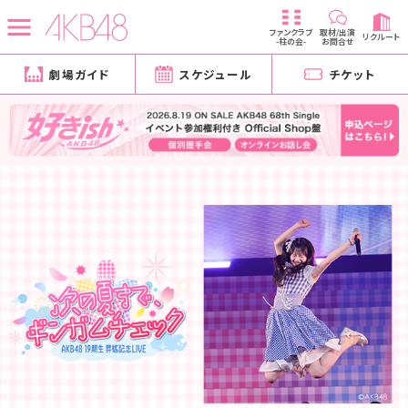
ファンクラブ
取材/出演
リクルート
-柱の会-
お問合せ
劇場ガイド
スケジュール
チケット