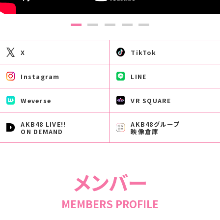
X
TikTok
Instagram
LINE
Weverse
VR SQUARE
AKB48 LIVE!!
AKB48グループ
ON DEMAND
映像倉庫
メンバー
MEMBERS PROFILE