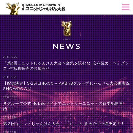
tog
nav
NEWS
NEWS
2018.09.22
「第2回ユニットじゃんけん大会〜空気を読むな､心を読め！〜」グッ
ズ･生写真販売のお知らせ
2018.09.21
【配信決定】9/23(日)16:00～ AKB48グループじゃんけん大会裏実況
SHOWROOM
2018.09.20
各グループ公式Mobileサイトでエントリーユニットの待受配信開
始！！
2018.09.14
第２回ユニットじゃんけん大会 ニコニコ生放送で生中継決定！！
2018.09.12