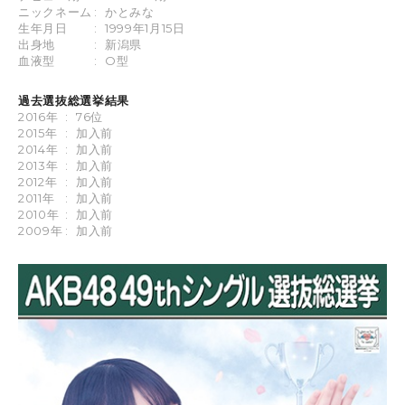
ニックネーム
:
かとみな
生年月日
:
1999年1月15日
出身地
:
新潟県
血液型
:
O型
過去選抜総選挙結果
2016年
:
76位
2015年
:
加入前
2014年
:
加入前
2013年
:
加入前
2012年
:
加入前
2011年
:
加入前
2010年
:
加入前
2009年
:
加入前