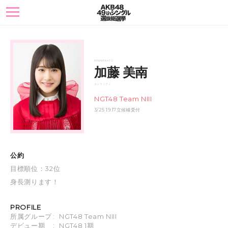
toggle
navigation
MINAMI KATO
加藤 美南
カトウ ミナミ
NGT48 Team NIII
3/25 19:17立候補受付
公約
目標順位：32位
身長測ります！
PROFILE
所属グループ
:
NGT48 Team NIII
デビュー期
:
NGT48 1期