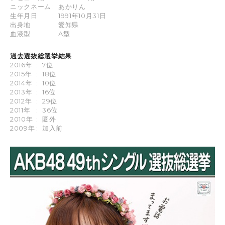
ニックネーム
:
あかりん
生年月日
:
1991年10月31日
出身地
:
愛知県
血液型
:
A型
過去選抜総選挙結果
2016年
:
7位
2015年
:
18位
2014年
:
10位
2013年
:
16位
2012年
:
29位
2011年
:
36位
2010年
:
圏外
2009年
:
加入前