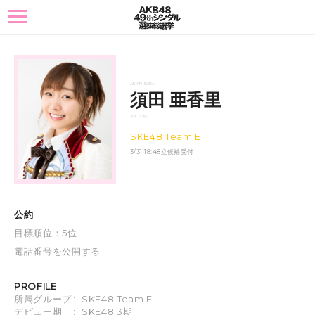
toggle
navigation
AKARI SUDA
須田 亜香里
スダ アカリ
SKE48 Team E
3/31 18:48立候補受付
公約
目標順位：5位
電話番号を公開する
PROFILE
所属グループ
:
SKE48 Team E
デビュー期
:
SKE48 3期