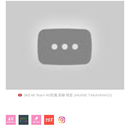
SKE48 Team KII所属 高柳 明音 (AKANE TAKAYANAGI)