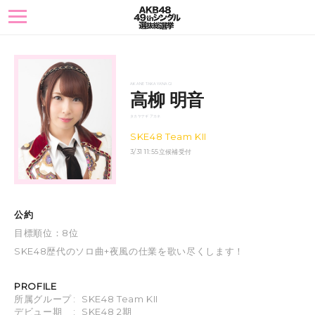
toggle
navigation
AKANE TAKAYANAGI
高柳 明音
タカヤナギ アカネ
SKE48 Team KII
3/31 11:55立候補受付
公約
目標順位：8位
SKE48歴代のソロ曲+夜風の仕業を歌い尽くします！
PROFILE
所属グループ
:
SKE48 Team KII
デビュー期
:
SKE48 2期