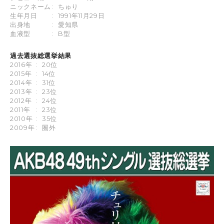
ニックネーム
:
ちゅり
生年月日
:
1991年11月29日
出身地
:
愛知県
血液型
:
B型
過去選抜総選挙結果
2016年
:
20位
2015年
:
14位
2014年
:
31位
2013年
:
23位
2012年
:
24位
2011年
:
23位
2010年
:
35位
2009年
:
圏外