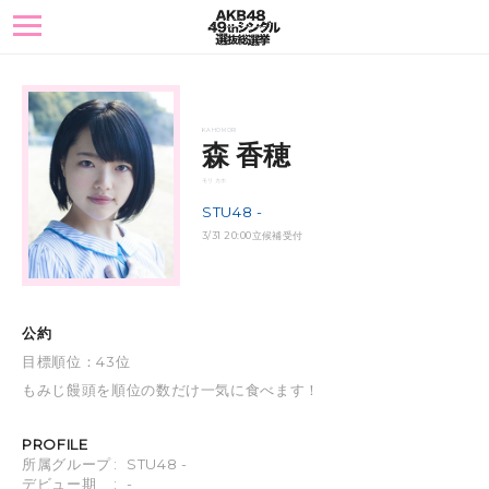
toggle
navigation
KAHO MORI
森 香穂
モリ カホ
STU48 -
3/31 20:00立候補受付
公約
目標順位：43位
もみじ饅頭を順位の数だけ一気に食べます！
PROFILE
所属グループ
:
STU48 -
デビュー期
:
-