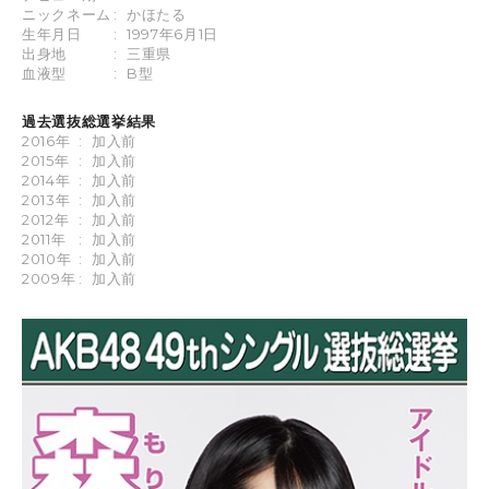
ニックネーム
:
かほたる
生年月日
:
1997年6月1日
出身地
:
三重県
血液型
:
B型
過去選抜総選挙結果
2016年
:
加入前
2015年
:
加入前
2014年
:
加入前
2013年
:
加入前
2012年
:
加入前
2011年
:
加入前
2010年
:
加入前
2009年
:
加入前