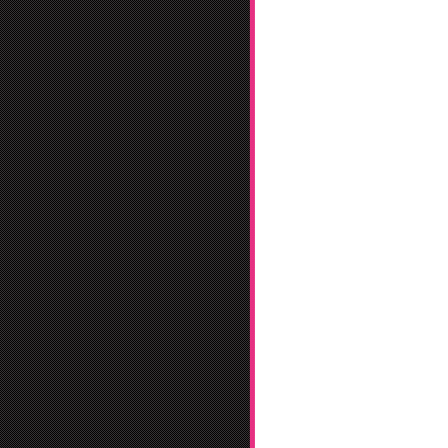
2013.5.22
第4
2013.5.22
第4
2013.5.22
第4
2013.5.22
第4
2013.5.22
第4
2013.5.22
第4
2013.5.22
第5
2013.5.22
第5
2013.5.22
第5
2013.5.22
第5
2013.5.22
第5
2013.5.22
第5