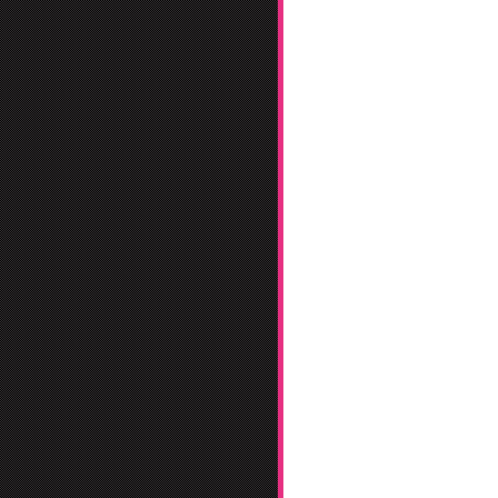
2013.5.22
第5
2013.5.22
第5
2013.5.22
第5
2013.5.22
第5
2013.5.22
第6
2013.5.22
第6
2013.5.22
第6
2013.5.22
第6
2013.5.22
第6
2013.5.21
AK
2013.5.20
「A
2013.5.20
AK
2013.5.19
AK