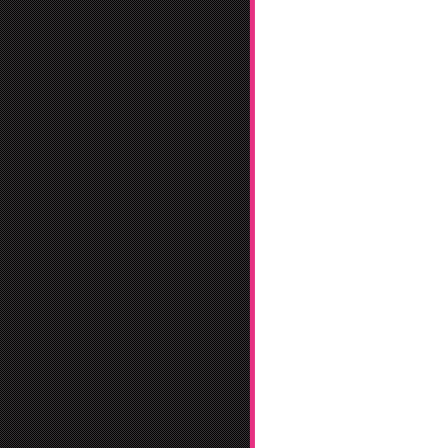
2013.5.22
第2
2013.5.22
第2
2013.5.22
第2
2013.5.22
第2
2013.5.22
第2
2013.5.22
第2
2013.5.22
第2
2013.5.22
第2
2013.5.22
第2
2013.5.22
第2
2013.5.22
第3
2013.5.22
第3