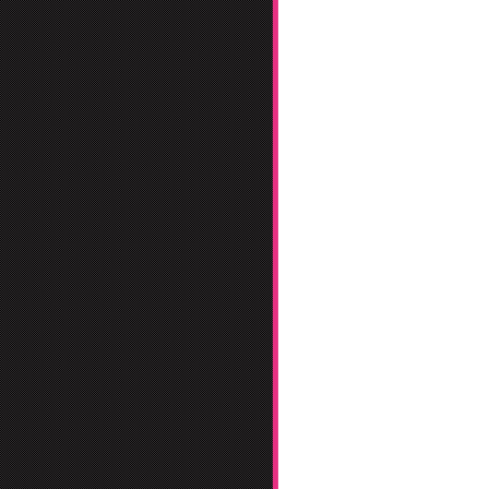
2013.5.22
第8
2013.5.22
第9
2013.5.22
第1
2013.5.22
第1
2013.5.22
第1
2013.5.22
第1
2013.5.22
第1
2013.5.22
第1
2013.5.22
第1
2013.5.22
第1
2013.5.22
第1
2013.5.22
第1