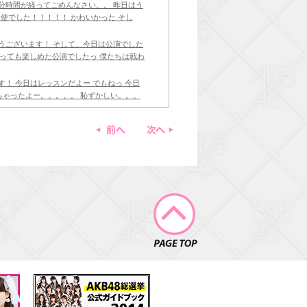
随分時間が経ってごめんなさい。。 昨日はう
使でした！！！！！ かわいかった そし
とうございます！ そして、今日は公演でした
とっても楽しめた公演でしたっ 僕たちは戦わ
ます！ 今日はレッスンだよー でもねっ 今日
ちゃったよー。。。。。 恥ずかしい。。。
ざいます！ 今日はいっぱーい踊ったよー 疲れ
前へ
次へ
っている間にすっこーい暑くって汗いっぱーい
 何時間かかったのかな？ この前より早いとい
ん アフレコって大変！！ 難しい。。。 で
PAGE TOP
ました！！ うれしい❤️ 今日はいつも分けて
スルーバング好きなの！ れなねっ、人をびっ
した〜 みなさん、本当にありがとうございま
d を見に行きました！ やっぱり、最高でした。 私
00コメ過ぎるまで待ってました〜 そして、ワ
い発揮してました。。 悔しいよー はやく