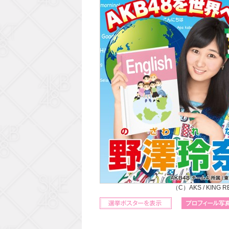
（C）AKS / KING 
立候補ポスターを表示