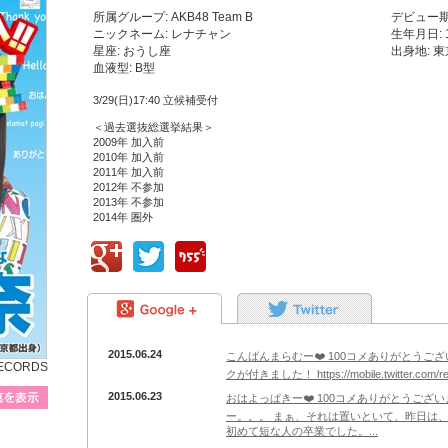
所属グループ: AKB48 Team B
デビュー期:
ニックネーム: レナチャン
生年月日: 
星座: おうし座
出身地: 
血液型: B型
3/29(日)17:40 立候補受付
＜過去選抜総選挙結果＞
2009年 加入前
2010年 加入前
2011年 加入前
2012年 不参加
2013年 不参加
2014年 圏外
google+
Twitter
755
google+
Twitter
2015.06.24
こんばんまらむー❤️ 100コメありがとうございま
RECORDS
クが付きました！ https://mobile.twitter.com/re
プロフィール写真を表示
2015.06.23
おはよっぱきー❤️ 100コメありがとうござ
ー。。。 まぁ、それは置いといて、昨日は
初めて短な人の卒業でした。...