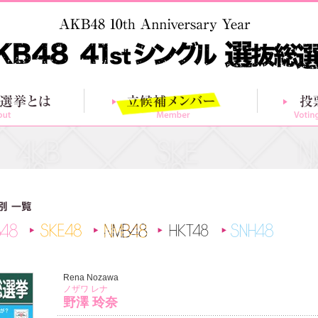
総選挙とは
立候補メンバー
AKB48
SKE48
NMB48
HKT48
SNH48
Rena Nozawa
ノザワ レナ
野澤 玲奈