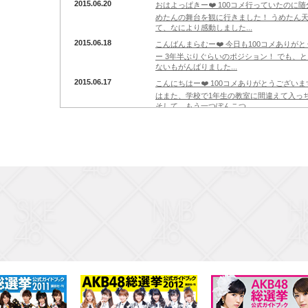
2015.06.20
おはよっぱきー❤️ 100コメ行っていたのに
めたんの舞台を観に行きました！ うめたん天
て、なにより感動しました...
2015.06.18
こんばんまらむー❤️ 今日も100コメありが
ー 3年半ぶりぐらいのポジション！ でも、
ないもがんばりました...
2015.06.17
こんにちはー❤️ 100コメありがとうござい
はまた、学校で1年生の教室に間違えて入っ
そして、もう一つぽんこつ...
2015.06.16
こんばんまらむー❤️ 100コメありがとうご
たー でも達成感すごいなぁー そして、踊
かいた！ もう夏ですねっ...
2015.06.15
こんばんまらむー❤️ 100コメ行きました！
いなぁー 今日はアフレコのお仕事だったよー
もがんばったよ...
2015.06.15
おはよっぱきー❤️ 朝起きたら100コメ超えて
る前髪をぱっつんにしましたー 最近はシー
くりさせるグッズ集め...
2015.06.14
こんばんまらむー❤️ やっと100コメ行きま
した！ 今日は友達と映画 Tomorrowlan
の世界一...
2015.06.13
おはよっぱきー 久しぶりですみません！ 1
クワクキッズの収録。。 ぽんこつぶりいっぱ
YDKにならなきゃっ...