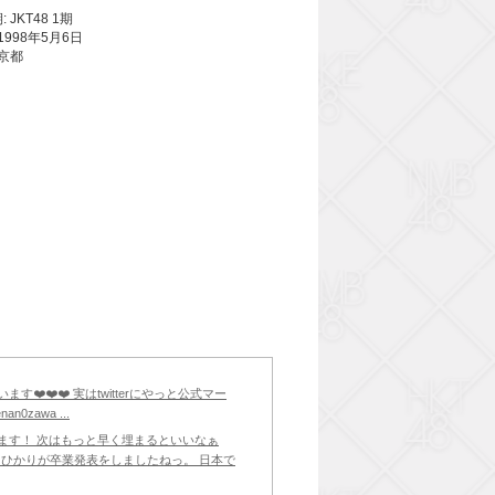
 JKT48 1期
1998年5月6日
東京都
す❤️❤️❤️ 実はtwitterにやっと公式マー
nan0zawa ...
います！ 次はもっと早く埋まるといいなぁ
、ひかりが卒業発表をしましたねっ。 日本で