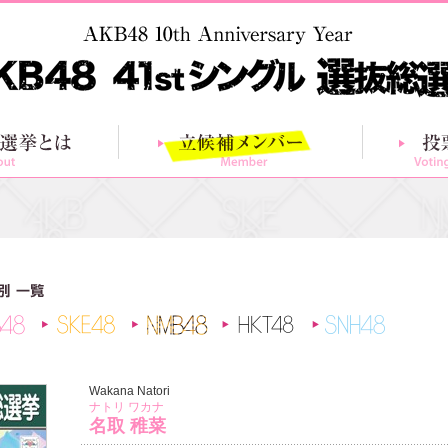
総選挙とは
立候補メンバー
AKB48
SKE48
NMB48
HKT48
SNH48
Wakana Natori
ナトリ ワカナ
名取 稚菜