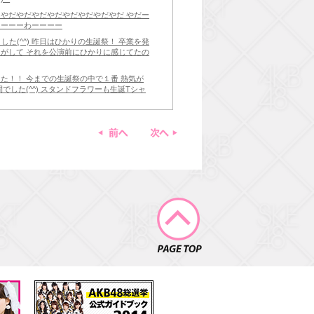
リやだやだやだやだやだやだやだやだ やだー
ーーーーわーーーー
ました(^^) 昨日はひかりの生誕祭！ 卒業を発
じがして それを公演前にひかりに感じてたの
た！！ 今までの生誕祭の中で１番 熱気が
でした(^^) スタンドフラワーも生誕Tシャ
りがとうございます(∩´∀`∩)♥️ 今日のメ
ん まりこさん でとーっても安心して 楽しめ
前へ
次へ
、、 なかなか接点無かったけど、 ヤング
からチーム４で２人のこと もっと知って行き
頂いた カブキマスク！ 付けてること忘れ
も付けた際には お気をつけ下さい。笑 _
PAGE TOP
します(ﾉ)'ω`(ヾ) 稚菜メイドVer. _
に行って そのあと美咲(副島美咲)とご飯に行きま
♪ 和食っていいですねぇーっ 美咲はお誕生
 そしてその後総選挙ミュージアムへ行きますっ
れ100回記念なので なにが起きるのか楽しみ
ドさんでーす！！ とっても若い子に混ざっ