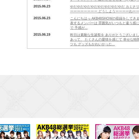
2015.06.23
やだやだやだやだやだやだやだやだ カミナ
ーーーーーーーー どうしようーーーーわー
2015.06.23
こんにちはっ AKB48SHOWの収録をしてき
表するメンバーは 雰囲気がいつもと違う感
で 予感が...
2015.06.19
昨日は素敵な生誕祭を ありがとうございまし
あって、 たくさんの愛情を感じて 幸せな時間
ツも グッズもかわいかった...
2015.06.16
あんだれでした！！ チャン＋入れてくれた方 あ
ンバーは あーみんさん たなみんさん ちぃさ
ました！...
2015.06.16
美月ちゃん瑞希ちゃん 卒業発表したんだね、
ツアーで少しずつ話すようになって、 これ
たいと思っていただけに ...
2015.06.13
ひぇえええーー！！！ お誕生日プレゼントで
て 鏡みて腰抜けるかと思った(ﾟ◇ﾟ) 皆さん
2015.06.11
撮影がまだ始まらないので ちょこっとmovieを投稿
2015.06.10
こんにちは(ﾉ)'ω`(ヾ) 今日はお料理教室
した！ 今日のメニューとっても美味しかった
日のお祝いしてくれた...
2015.06.09
こんにちは(ﾉ)'ω`(ヾ) 今日はあんだれ！
両方是非来てねー(^^) いずちゃんがあんだ
ですなっ...
2015.06.08
新チーム4での新衣装は、、、 じゃーんメイ