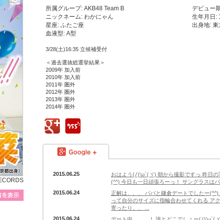
所属グループ: AKB48 Team B
デビュー期:
ニックネーム: わかにゃん
生年月日: 
星座: ふたご座
出身地: 
血液型: A型
3/28(土)16:35 立候補受付
＜過去選抜総選挙結果＞
2009年 加入前
2010年 加入前
2011年 圏外
2012年 圏外
2013年 圏外
2014年 圏外
google+
755
google+
2015.06.25
おはよう(ﾉ)'ω`(ヾ) 朝から撮影ですっ 
RECORDS
(^^) 今日も一日頑張ろーっ！ サングラスはパパの
プロフィール写真を表示
2015.06.24
正解は、、、 パパと鎌倉デートでしたー(^^)
って自分のサイズに指輪合わせてくれる ア
寄ったり、、 ...
2015.06.24
デート中、、、！ 誰とどこでしょー(ﾉ)'ω`(ヾ)