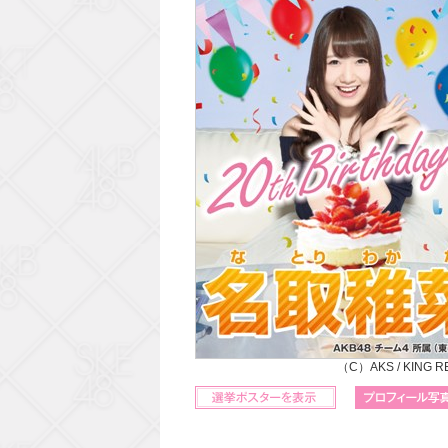
（C）AKS / KING 
立候補ポスターを表示