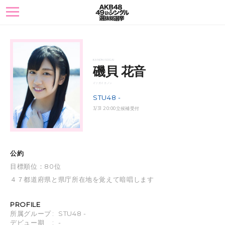
toggle
navigation
KANON ISOGAI
磯貝 花音
イソガイ カノン
STU48 -
3/31 20:00立候補受付
公約
目標順位：80位
４７都道府県と県庁所在地を覚えて暗唱します
PROFILE
所属グループ
:
STU48 -
デビュー期
:
-