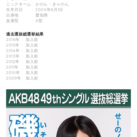
ニックネーム
:
かのん・きゃのん
生年月日
:
2000年6月1日
出身地
:
愛知県
血液型
:
A型
過去選抜総選挙結果
2016年
:
加入前
2015年
:
加入前
2014年
:
加入前
2013年
:
加入前
2012年
:
加入前
2011年
:
加入前
2010年
:
加入前
2009年
:
加入前