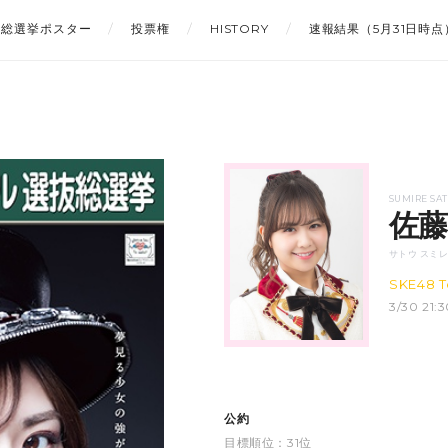
総選挙ポスター
投票権
HISTORY
速報結果（5月31日時点
SUMIRE SA
佐藤
サトウ スミ
SKE48 T
3/30 2
公約
目標順位：31位