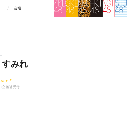
）
会場
TO
 すみれ
レ
eam E
1:30立候補受付