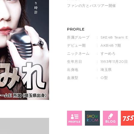
ファンの方とバスツアー開催
PROFILE
所属グループ
:
SKE48 Team E
デビュー期
:
AKB48 7期
ニックネーム
:
すーめろ
生年月日
:
1993年11月20日
出身地
:
埼玉県
血液型
:
O型